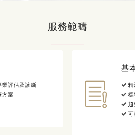
服務範疇
基
專業評估及診斷
精
療方案
標
超
可