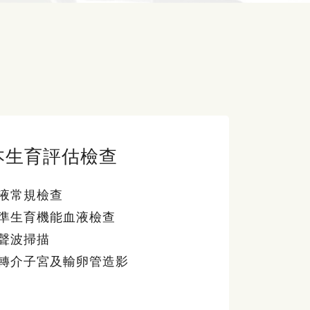
本生育評估檢查
液常規檢查
準生育機能血液檢查
聲波掃描
轉介子宮及輸卵管造影