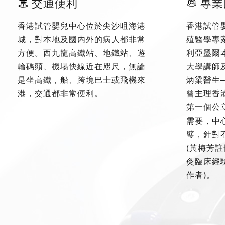
交通便利
專業
香港試管嬰兒中心位於尖沙咀海港
香港試管
城，對本地及國内外的病人都非常
殖醫學專
方便。西九龍高鐵站、地鐵站、遊
利亞墨爾
輪碼頭、機場快線近在咫尺，無論
大學講師
是坐高鐵，船、跨境巴士或飛機來
炳梁醫生
港，交通都非常便利。
曾主理香
第一個公
需要，中
璧，針對
(黃梅芳註
灸臨床經驗
作者)。