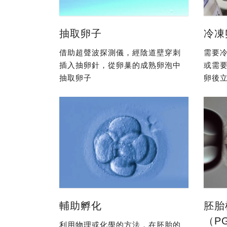
抽取卵子
冷凍
借助超聲波探測儀，經陰道壁穿刺
需要冷
插入抽卵針，從卵巢的成熟卵泡中
或需
抽取卵子
卵後立
輔助孵化
胚胎
（P
利用物理或化學的方法，在胚胎的