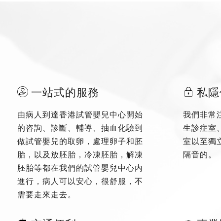
一站式的服務
私隱
由病人到達香港試管嬰兒中心開始
我們非常
的咨詢、診斷、輔導、抽血化驗到
生診症室
做試管嬰兒的取卵，處理卵子和胚
室以至獨
胎，以及放胚胎，冷凍胚胎，解凍
隔音的。
胚胎等都在我們的試管嬰兒中心内
進行，病人可以安心，很舒服，不
需要走來走去。