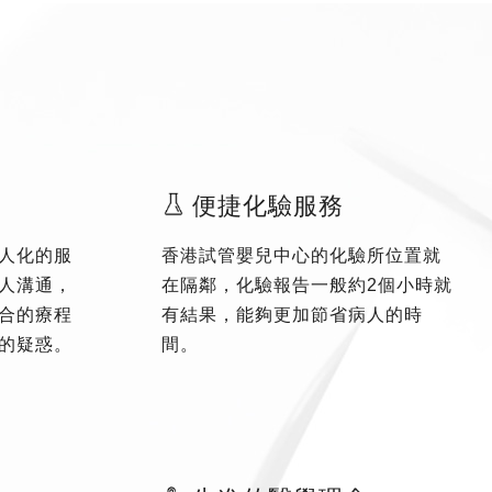
便捷化驗服務
人化的服
香港試管嬰兒中心的化驗所位置就
人溝通，
在隔鄰，化驗報告一般約2個小時就
合的療程
有結果，能夠更加節省病人的時
的疑惑。
間。