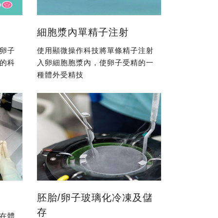
細胞漿內單精子注射
卵子
使用顯微操作科技將單條精子注射
的科
入卵細胞胞漿內，使卵子受精的一
種體外受精技
胚胎/卵子玻璃化冷凍及儲
存
在體