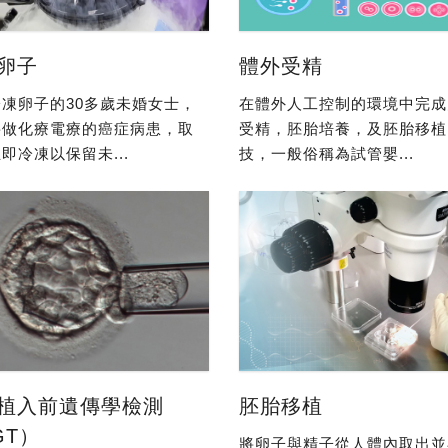
卵子
體外受精
凍卵子的30多歲未婚女士，
在體外人工控制的環境中完成
要做化療電療的癌症病患，取
受精，胚胎培養，及胚胎移植
即冷凍以保留未...
技，一般俗稱為試管嬰...
植入前遺傳學檢測
胚胎移植
GT）
將卵子與精子從人體內取出並