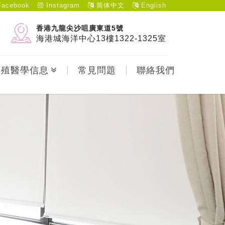
acebook
Instagram
简体中文
English
香港九龍尖沙咀廣東道5號
海港城海洋中心13樓1322-1325室
生殖醫學信息
常見問題
聯絡我們