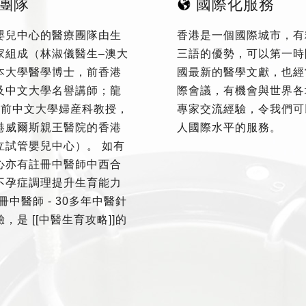
團隊
國際化服務
嬰兒中心的醫療團隊由生
香港是一個國際城市，有
家組成（林淑儀醫生–澳大
三語的優勢，可以第一時
本大學醫學博士，前香港
國最新的醫學文獻，也經
及中文大學名譽講師；龍
際會議，有機會與世界各
–前中文大學婦産科教授，
專家交流經驗，令我們可
港威爾斯親王醫院的香港
人國際水平的服務。
立試管嬰兒中心）。 如有
心亦有註冊中醫師中西合
不孕症調理提升生育能力
冊中醫師 - 30多年中醫針
，是 [[中醫生育攻略]]的