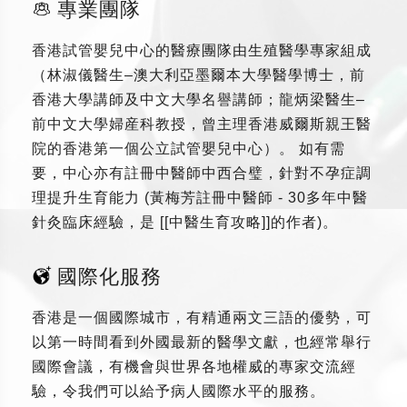
專業團隊
香港試管嬰兒中心的醫療團隊由生殖醫學專家組成
（林淑儀醫生–澳大利亞墨爾本大學醫學博士，前
香港大學講師及中文大學名譽講師；龍炳梁醫生–
前中文大學婦産科教授，曾主理香港威爾斯親王醫
院的香港第一個公立試管嬰兒中心）。 如有需
要，中心亦有註冊中醫師中西合璧，針對不孕症調
理提升生育能力 (黃梅芳註冊中醫師 - 30多年中醫
針灸臨床經驗，是 [[中醫生育攻略]]的作者)。
國際化服務
香港是一個國際城市，有精通兩文三語的優勢，可
以第一時間看到外國最新的醫學文獻，也經常舉行
國際會議，有機會與世界各地權威的專家交流經
驗，令我們可以給予病人國際水平的服務。