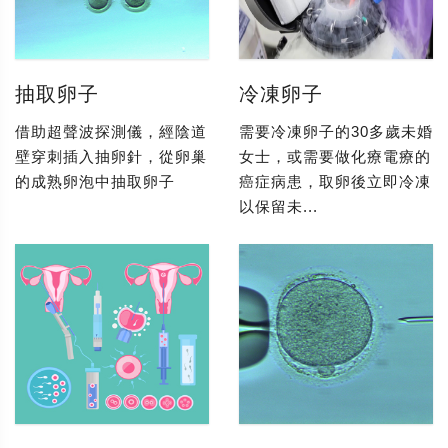
抽取卵子
冷凍卵子
借助超聲波探測儀，經陰道
需要冷凍卵子的30多歲未婚
壁穿刺插入抽卵針，從卵巢
女士，或需要做化療電療的
的成熟卵泡中抽取卵子
癌症病患，取卵後立即冷凍
以保留未...