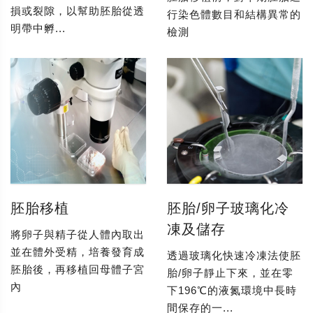
損或裂隙，以幫助胚胎從透
行染色體數目和結構異常的
明帶中孵...
檢測
胚胎移植
胚胎/卵子玻璃化冷
凍及儲存
將卵子與精子從人體內取出
並在體外受精，培養發育成
透過玻璃化快速冷凍法使胚
胚胎後，再移植回母體子宮
胎/卵子靜止下來，並在零
內
下196℃的液氮環境中長時
間保存的一...