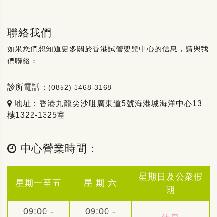
聯絡我們
如果您們想知道更多關於香港試管嬰兒中心的信息，請與我
們聯絡：
診所電話：
(0852) 3468-3168
地址：香港九龍尖沙咀廣東道5號海港城海洋中心13
樓1322-1325室
中心營業時間：
星期日及公衆假
星期一至五
星 期 六
期
09:00 -
09:00 -