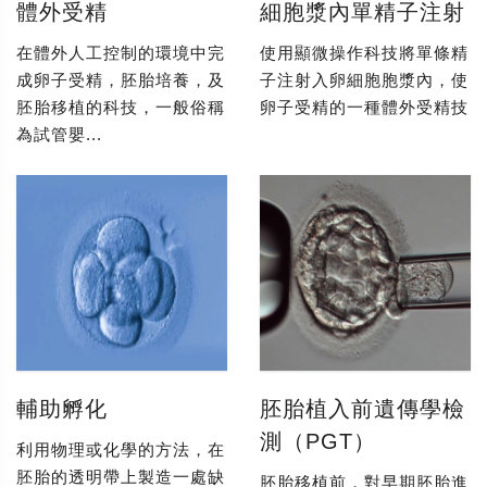
體外受精
細胞漿內單精子注射
在體外人工控制的環境中完
使用顯微操作科技將單條精
成卵子受精，胚胎培養，及
子注射入卵細胞胞漿內，使
胚胎移植的科技，一般俗稱
卵子受精的一種體外受精技
為試管嬰...
輔助孵化
胚胎植入前遺傳學檢
測（PGT）
利用物理或化學的方法，在
胚胎的透明帶上製造一處缺
胚胎移植前，對早期胚胎進