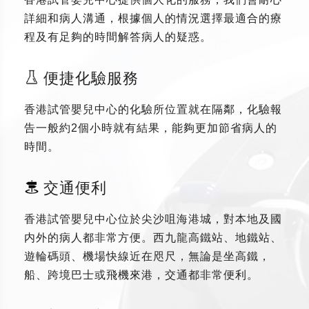
詳細和病人溝通，根據個人的情況選擇最適合的療
程及有足夠的時間解答病人的疑惑。
便捷化驗服務
香港試管嬰兒中心的化驗所位置就在隔鄰，化驗報
告一般約2個小時就有結果，能夠更加節省病人的
時間。
交通便利
香港試管嬰兒中心位於尖沙咀海港城，對本地及國
内外的病人都非常方便。西九龍高鐵站、地鐵站、
遊輪碼頭、機場快線近在咫尺，無論是坐高鐵，
船、跨境巴士或飛機來港，交通都非常便利。