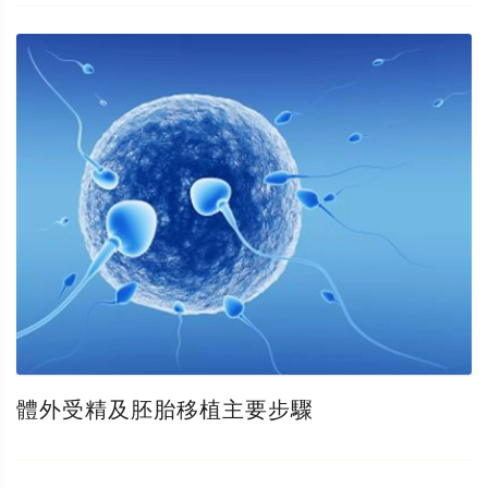
體外受精及胚胎移植主要步驟