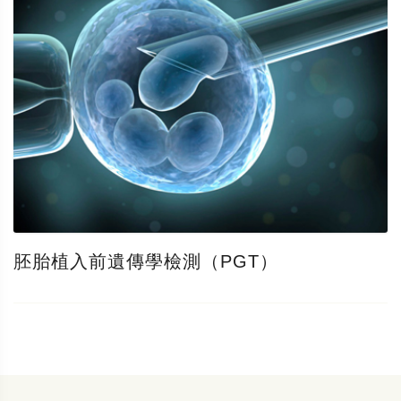
胚胎植入前遺傳學檢測（PGT）