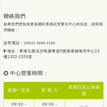
聯絡我們
如果您們想知道更多關於香港試管嬰兒中心的信息，請與我
們聯絡：
診所電話：
(0852) 3468-3168
地址：香港九龍尖沙咀廣東道5號海港城海洋中心13
樓1322-1325室
中心營業時間：
星期日及公衆假
星期一至五
星 期 六
期
09:00 -
09:00 -