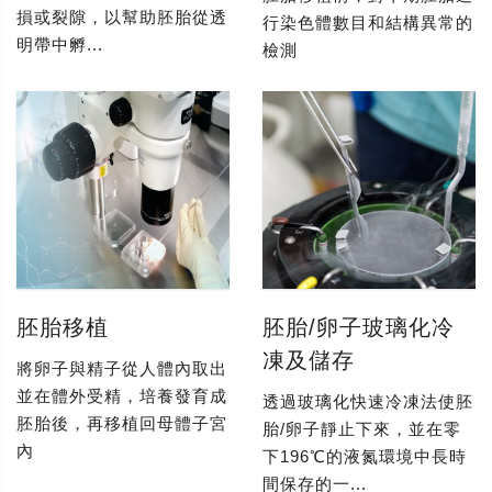
損或裂隙，以幫助胚胎從透
行染色體數目和結構異常的
明帶中孵...
檢測
胚胎移植
胚胎/卵子玻璃化冷
凍及儲存
將卵子與精子從人體內取出
並在體外受精，培養發育成
透過玻璃化快速冷凍法使胚
胚胎後，再移植回母體子宮
胎/卵子靜止下來，並在零
內
下196℃的液氮環境中長時
間保存的一...