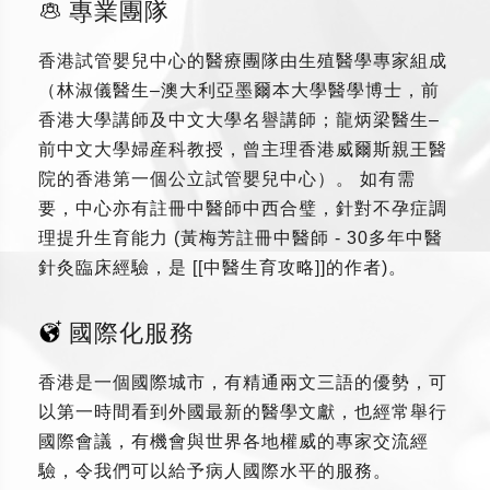
專業團隊
香港試管嬰兒中心的醫療團隊由生殖醫學專家組成
（林淑儀醫生–澳大利亞墨爾本大學醫學博士，前
香港大學講師及中文大學名譽講師；龍炳梁醫生–
前中文大學婦産科教授，曾主理香港威爾斯親王醫
院的香港第一個公立試管嬰兒中心）。 如有需
要，中心亦有註冊中醫師中西合璧，針對不孕症調
理提升生育能力 (黃梅芳註冊中醫師 - 30多年中醫
針灸臨床經驗，是 [[中醫生育攻略]]的作者)。
國際化服務
香港是一個國際城市，有精通兩文三語的優勢，可
以第一時間看到外國最新的醫學文獻，也經常舉行
國際會議，有機會與世界各地權威的專家交流經
驗，令我們可以給予病人國際水平的服務。