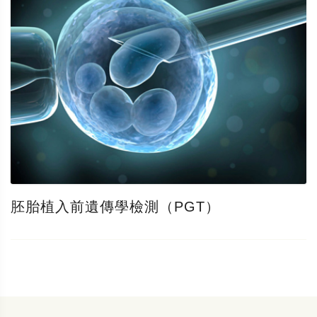
胚胎植入前遺傳學檢測（PGT）