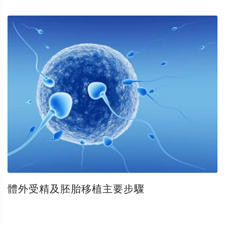
體外受精及胚胎移植主要步驟