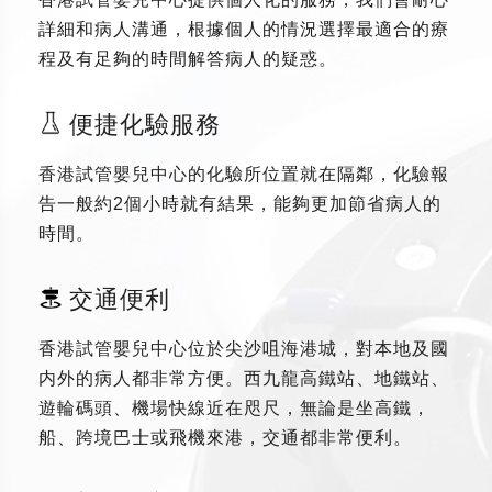
詳細和病人溝通，根據個人的情況選擇最適合的療
程及有足夠的時間解答病人的疑惑。
便捷化驗服務
香港試管嬰兒中心的化驗所位置就在隔鄰，化驗報
告一般約2個小時就有結果，能夠更加節省病人的
時間。
交通便利
香港試管嬰兒中心位於尖沙咀海港城，對本地及國
内外的病人都非常方便。西九龍高鐵站、地鐵站、
遊輪碼頭、機場快線近在咫尺，無論是坐高鐵，
船、跨境巴士或飛機來港，交通都非常便利。