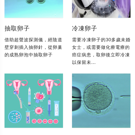
抽取卵子
冷凍卵子
借助超聲波探測儀，經陰道
需要冷凍卵子的30多歲未婚
壁穿刺插入抽卵針，從卵巢
女士，或需要做化療電療的
的成熟卵泡中抽取卵子
癌症病患，取卵後立即冷凍
以保留未...