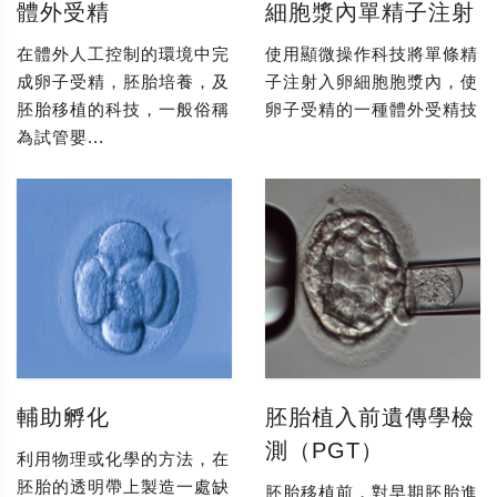
體外受精
細胞漿內單精子注射
在體外人工控制的環境中完
使用顯微操作科技將單條精
成卵子受精，胚胎培養，及
子注射入卵細胞胞漿內，使
胚胎移植的科技，一般俗稱
卵子受精的一種體外受精技
為試管嬰...
輔助孵化
胚胎植入前遺傳學檢
測（PGT）
利用物理或化學的方法，在
胚胎的透明帶上製造一處缺
胚胎移植前，對早期胚胎進