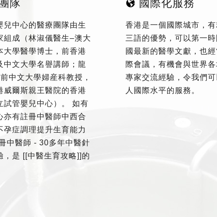
團隊
國際化服務
嬰兒中心的醫療團隊由生
香港是一個國際城市，有
家組成（林淑儀醫生–澳大
三語的優勢，可以第一時
本大學醫學博士，前香港
國最新的醫學文獻，也經
及中文大學名譽講師；龍
際會議，有機會與世界各
–前中文大學婦産科教授，
專家交流經驗，令我們可
港威爾斯親王醫院的香港
人國際水平的服務。
立試管嬰兒中心）。 如有
心亦有註冊中醫師中西合
不孕症調理提升生育能力
冊中醫師 - 30多年中醫針
，是 [[中醫生育攻略]]的