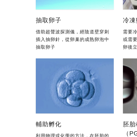
抽取卵子
冷凍
借助超聲波探測儀，經陰道壁穿刺
需要冷
插入抽卵針，從卵巢的成熟卵泡中
或需
抽取卵子
卵後立
輔助孵化
胚胎
（P
利用物理或化學的方法，在胚胎的