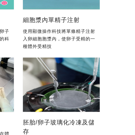
細胞漿內單精子注射
卵子
使用顯微操作科技將單條精子注射
的科
入卵細胞胞漿內，使卵子受精的一
種體外受精技
胚胎/卵子玻璃化冷凍及儲
存
在體