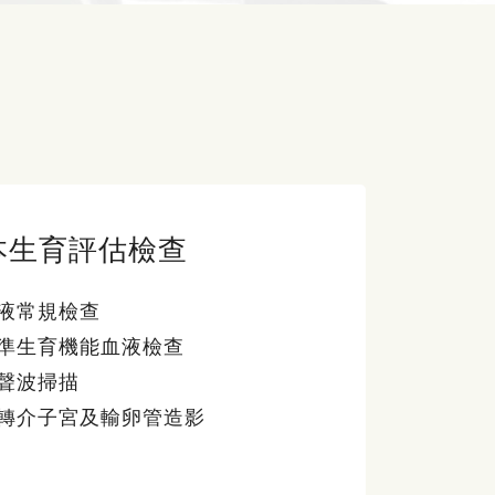
本生育評估檢查
液常規檢查
準生育機能血液檢查
聲波掃描
轉介子宮及輸卵管造影