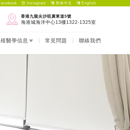
acebook
Instagram
简体中文
English
香港九龍尖沙咀廣東道5號
海港城海洋中心13樓1322-1325室
生殖醫學信息
常見問題
聯絡我們