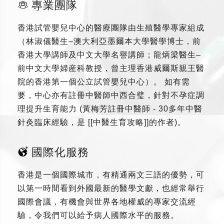
專業團隊
香港試管嬰兒中心的醫療團隊由生殖醫學專家組成
（林淑儀醫生–澳大利亞墨爾本大學醫學博士，前
香港大學講師及中文大學名譽講師；龍炳梁醫生–
前中文大學婦産科教授，曾主理香港威爾斯親王醫
院的香港第一個公立試管嬰兒中心）。 如有需
要，中心亦有註冊中醫師中西合璧，針對不孕症調
理提升生育能力 (黃梅芳註冊中醫師 - 30多年中醫
針灸臨床經驗，是 [[中醫生育攻略]]的作者)。
國際化服務
香港是一個國際城市，有精通兩文三語的優勢，可
以第一時間看到外國最新的醫學文獻，也經常舉行
國際會議，有機會與世界各地權威的專家交流經
驗，令我們可以給予病人國際水平的服務。