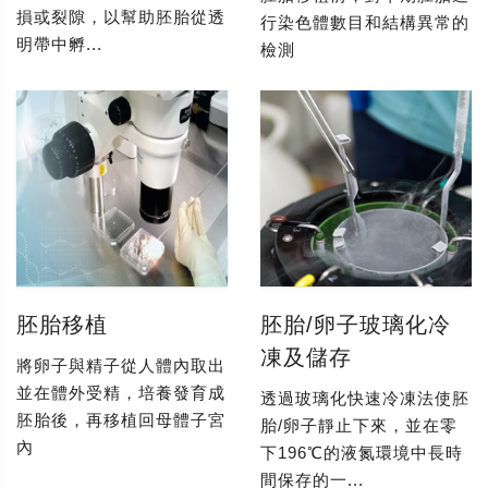
損或裂隙，以幫助胚胎從透
行染色體數目和結構異常的
明帶中孵...
檢測
胚胎移植
胚胎/卵子玻璃化冷
凍及儲存
將卵子與精子從人體內取出
並在體外受精，培養發育成
透過玻璃化快速冷凍法使胚
胚胎後，再移植回母體子宮
胎/卵子靜止下來，並在零
內
下196℃的液氮環境中長時
間保存的一...