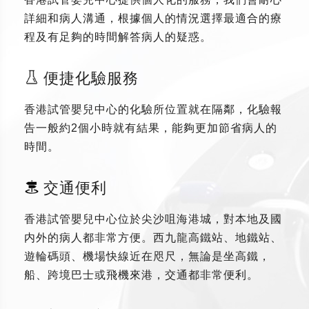
詳細和病人溝通，根據個人的情況選擇最適合的療
程及有足夠的時間解答病人的疑惑。
便捷化驗服務
香港試管嬰兒中心的化驗所位置就在隔鄰，化驗報
告一般約2個小時就有結果，能夠更加節省病人的
時間。
交通便利
香港試管嬰兒中心位於尖沙咀海港城，對本地及國
内外的病人都非常方便。西九龍高鐵站、地鐵站、
遊輪碼頭、機場快線近在咫尺，無論是坐高鐵，
船、跨境巴士或飛機來港，交通都非常便利。