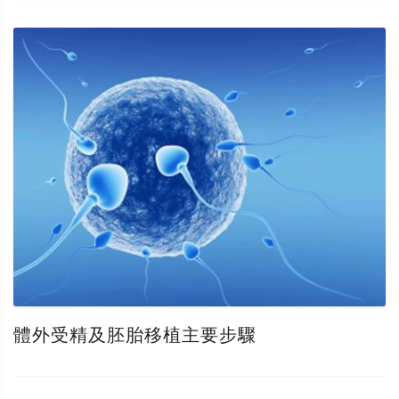
體外受精及胚胎移植主要步驟