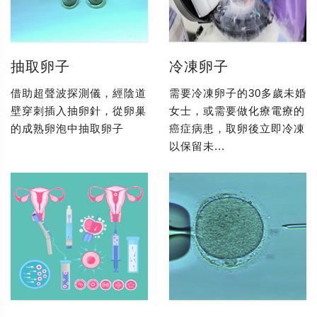
抽取卵子
冷凍卵子
借助超聲波探測儀，經陰道
需要冷凍卵子的30多歲未婚
壁穿刺插入抽卵針，從卵巢
女士，或需要做化療電療的
的成熟卵泡中抽取卵子
癌症病患，取卵後立即冷凍
以保留未...