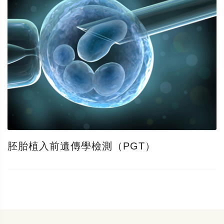
胚胎植入前遺傳學檢測（PGT）