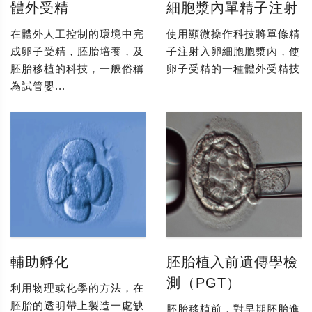
體外受精
細胞漿內單精子注射
在體外人工控制的環境中完
使用顯微操作科技將單條精
成卵子受精，胚胎培養，及
子注射入卵細胞胞漿內，使
胚胎移植的科技，一般俗稱
卵子受精的一種體外受精技
為試管嬰...
輔助孵化
胚胎植入前遺傳學檢
測（PGT）
利用物理或化學的方法，在
胚胎的透明帶上製造一處缺
胚胎移植前，對早期胚胎進