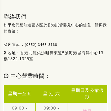
聯絡我們
如果您們想知道更多關於香港試管嬰兒中心的信息，請與我
們聯絡：
診所電話：
(0852) 3468-3168
地址：香港九龍尖沙咀廣東道5號海港城海洋中心13
樓1322-1325室
中心營業時間：
星期日及公衆假
星期一至五
星 期 六
期
09:00 -
09:00 -