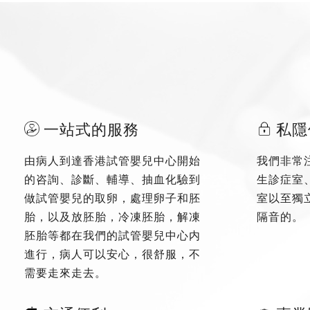
一站式的服務
私隱
由病人到達香港試管嬰兒中心開始
我們非常
的咨詢、診斷、輔導、抽血化驗到
生診症室
做試管嬰兒的取卵，處理卵子和胚
室以至獨
胎，以及放胚胎，冷凍胚胎，解凍
隔音的。
胚胎等都在我們的試管嬰兒中心内
進行，病人可以安心，很舒服，不
需要走來走去。