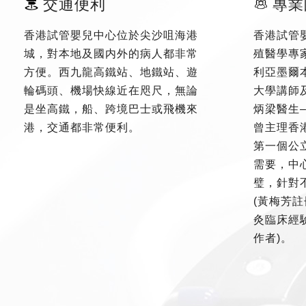
交通便利
專業
香港試管嬰兒中心位於尖沙咀海港
香港試管
城，對本地及國内外的病人都非常
殖醫學專
方便。西九龍高鐵站、地鐵站、遊
利亞墨爾
輪碼頭、機場快線近在咫尺，無論
大學講師
是坐高鐵，船、跨境巴士或飛機來
炳梁醫生
港，交通都非常便利。
曾主理香
第一個公
需要，中
璧，針對
(黃梅芳註
灸臨床經驗
作者)。