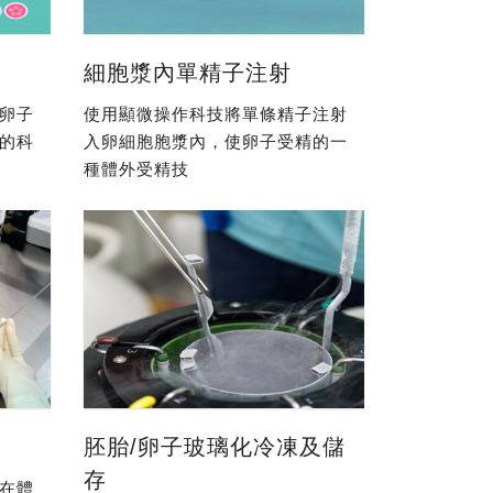
細胞漿內單精子注射
卵子
使用顯微操作科技將單條精子注射
的科
入卵細胞胞漿內，使卵子受精的一
種體外受精技
胚胎/卵子玻璃化冷凍及儲
存
在體