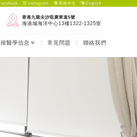
acebook
Instagram
简体中文
English
香港九龍尖沙咀廣東道5號
海港城海洋中心13樓1322-1325室
生殖醫學信息
常見問題
聯絡我們