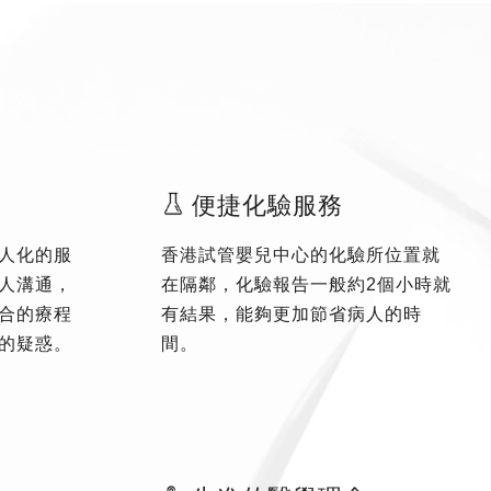
便捷化驗服務
人化的服
香港試管嬰兒中心的化驗所位置就
人溝通，
在隔鄰，化驗報告一般約2個小時就
合的療程
有結果，能夠更加節省病人的時
的疑惑。
間。