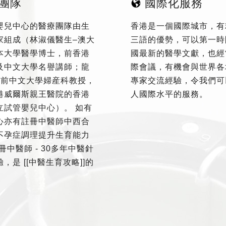
團隊
國際化服務
嬰兒中心的醫療團隊由生
香港是一個國際城市，有
家組成（林淑儀醫生–澳大
三語的優勢，可以第一時
本大學醫學博士，前香港
國最新的醫學文獻，也經
及中文大學名譽講師；龍
際會議，有機會與世界各
–前中文大學婦産科教授，
專家交流經驗，令我們可
港威爾斯親王醫院的香港
人國際水平的服務。
立試管嬰兒中心）。 如有
心亦有註冊中醫師中西合
不孕症調理提升生育能力
冊中醫師 - 30多年中醫針
，是 [[中醫生育攻略]]的