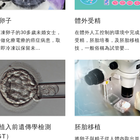
卵子
體外受精
凍卵子的30多歲未婚女士，
在體外人工控制的環境中完成
要做化療電療的癌症病患，取
受精，胚胎培養，及胚胎移植
即冷凍以保留未...
技，一般俗稱為試管嬰...
植入前遺傳學檢測
胚胎移植
GT）
將卵子與精子從人體內取出並