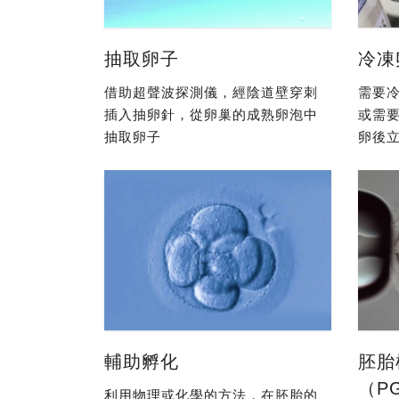
抽取卵子
冷凍
借助超聲波探測儀，經陰道壁穿刺
需要冷
插入抽卵針，從卵巢的成熟卵泡中
或需
抽取卵子
卵後立
輔助孵化
胚胎
（P
利用物理或化學的方法，在胚胎的