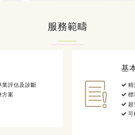
服務範疇
基
專業評估及診斷
精
療方案
標
超
可