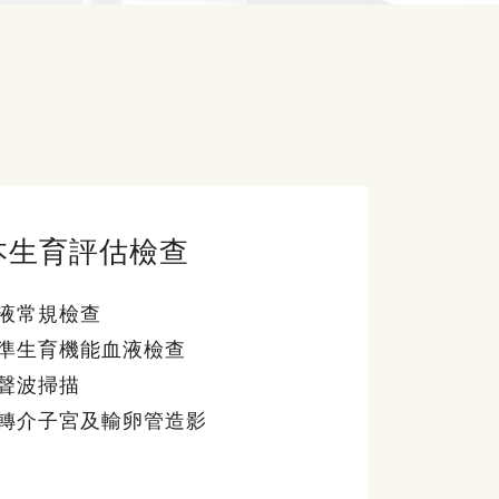
本生育評估檢查
液常規檢查
準生育機能血液檢查
聲波掃描
轉介子宮及輸卵管造影