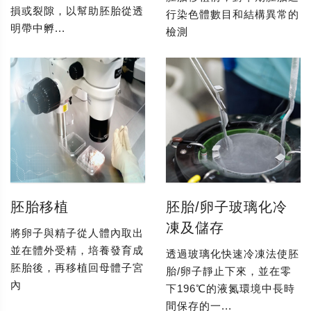
損或裂隙，以幫助胚胎從透
行染色體數目和結構異常的
明帶中孵...
檢測
胚胎移植
胚胎/卵子玻璃化冷
凍及儲存
將卵子與精子從人體內取出
並在體外受精，培養發育成
透過玻璃化快速冷凍法使胚
胚胎後，再移植回母體子宮
胎/卵子靜止下來，並在零
內
下196℃的液氮環境中長時
間保存的一...