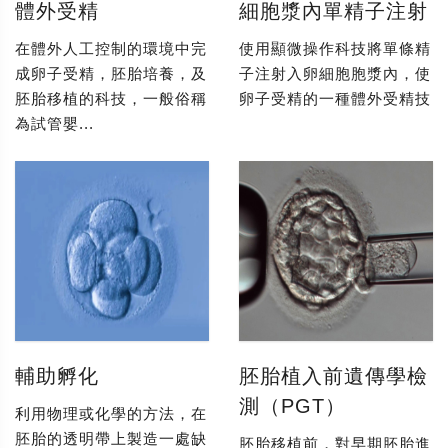
體外受精
細胞漿內單精子注射
在體外人工控制的環境中完
使用顯微操作科技將單條精
成卵子受精，胚胎培養，及
子注射入卵細胞胞漿內，使
胚胎移植的科技，一般俗稱
卵子受精的一種體外受精技
為試管嬰...
輔助孵化
胚胎植入前遺傳學檢
測（PGT）
利用物理或化學的方法，在
胚胎的透明帶上製造一處缺
胚胎移植前，對早期胚胎進