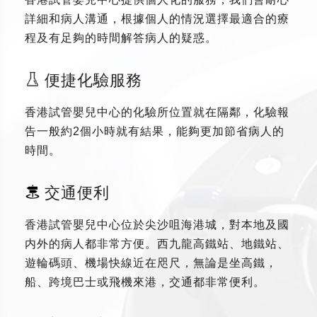
詳細和病人溝通，根據個人的情況選擇最適合的療
程及有足夠的時間解答病人的疑惑。
便捷化驗服務
香港試管嬰兒中心的化驗所位置就在隔鄰，化驗報
告一般約2個小時就有結果，能夠更加節省病人的
時間。
交通便利
香港試管嬰兒中心位於尖沙咀海港城，對本地及國
内外的病人都非常方便。西九龍高鐵站、地鐵站、
遊輪碼頭、機場快線近在咫尺，無論是坐高鐵，
船、跨境巴士或飛機來港，交通都非常便利。