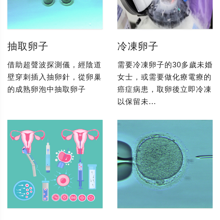
抽取卵子
冷凍卵子
借助超聲波探測儀，經陰道
需要冷凍卵子的30多歲未婚
壁穿刺插入抽卵針，從卵巢
女士，或需要做化療電療的
的成熟卵泡中抽取卵子
癌症病患，取卵後立即冷凍
以保留未...