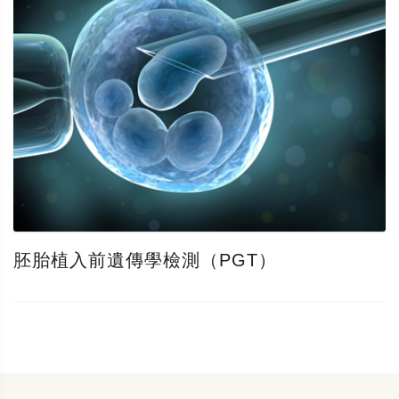
胚胎植入前遺傳學檢測（PGT）