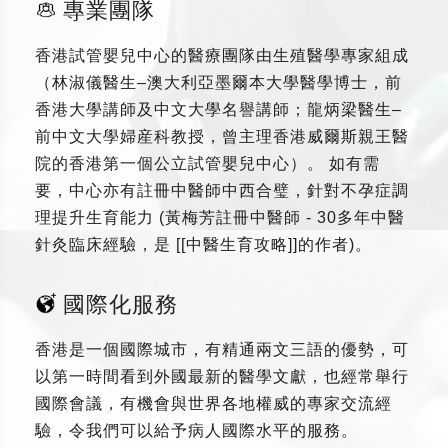
專業團隊
香港試管嬰兒中心的醫療團隊由生殖醫學專家組成
（林淑儀醫生–澳大利亞墨爾本大學醫學博士，前
香港大學講師及中文大學名譽講師；龍炳梁醫生–
前中文大學婦産科教授，曾主理香港威爾斯親王醫
院的香港第一個公立試管嬰兒中心）。 如有需
要，中心亦有註冊中醫師中西合璧，針對不孕症調
理提升生育能力 (黃梅芳註冊中醫師 - 30多年中醫
針灸臨床經驗，是 [[中醫生育攻略]]的作者)。
國際化服務
香港是一個國際城市，有精通兩文三語的優勢，可
以第一時間看到外國最新的醫學文獻，也經常舉行
國際會議，有機會與世界各地權威的專家交流經
驗，令我們可以給予病人國際水平的服務。