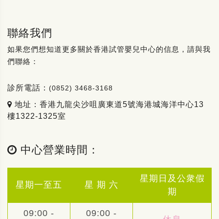
聯絡我們
如果您們想知道更多關於香港試管嬰兒中心的信息，請與我
們聯絡：
診所電話：
(0852) 3468-3168
地址：香港九龍尖沙咀廣東道5號海港城海洋中心13
樓1322-1325室
中心營業時間：
星期日及公衆假
星期一至五
星 期 六
期
09:00 -
09:00 -