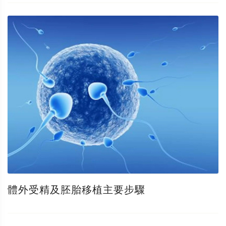
體外受精及胚胎移植主要步驟