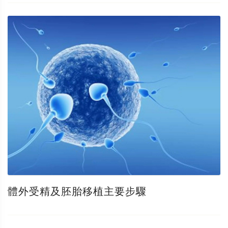
體外受精及胚胎移植主要步驟