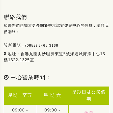
聯絡我們
如果您們想知道更多關於香港試管嬰兒中心的信息，請與我
們聯絡：
診所電話：
(0852) 3468-3168
地址：香港九龍尖沙咀廣東道5號海港城海洋中心13
樓1322-1325室
中心營業時間：
星期日及公衆假
星期一至五
星 期 六
期
09:00 -
09:00 -