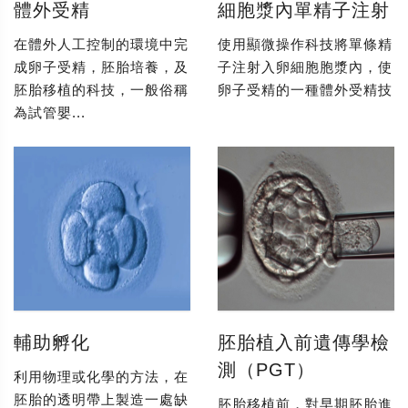
體外受精
細胞漿內單精子注射
在體外人工控制的環境中完
使用顯微操作科技將單條精
成卵子受精，胚胎培養，及
子注射入卵細胞胞漿內，使
胚胎移植的科技，一般俗稱
卵子受精的一種體外受精技
為試管嬰...
輔助孵化
胚胎植入前遺傳學檢
測（PGT）
利用物理或化學的方法，在
胚胎的透明帶上製造一處缺
胚胎移植前，對早期胚胎進