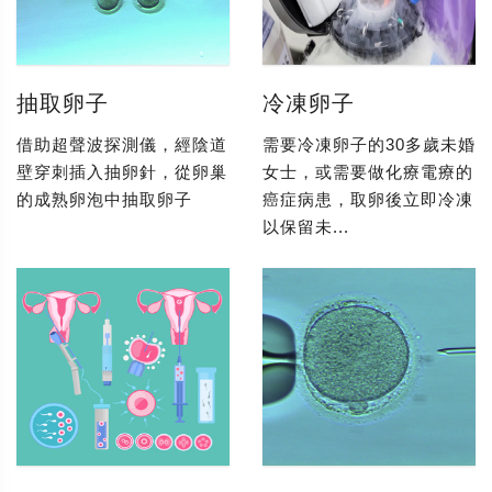
抽取卵子
冷凍卵子
借助超聲波探測儀，經陰道
需要冷凍卵子的30多歲未婚
壁穿刺插入抽卵針，從卵巢
女士，或需要做化療電療的
的成熟卵泡中抽取卵子
癌症病患，取卵後立即冷凍
以保留未...