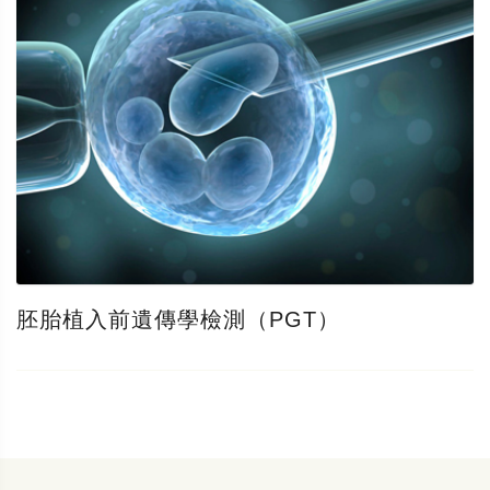
胚胎植入前遺傳學檢測（PGT）