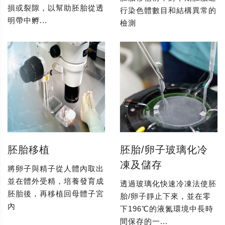
損或裂隙，以幫助胚胎從透
行染色體數目和結構異常的
明帶中孵...
檢測
胚胎移植
胚胎/卵子玻璃化冷
凍及儲存
將卵子與精子從人體內取出
並在體外受精，培養發育成
透過玻璃化快速冷凍法使胚
胚胎後，再移植回母體子宮
胎/卵子靜止下來，並在零
內
下196℃的液氮環境中長時
間保存的一...