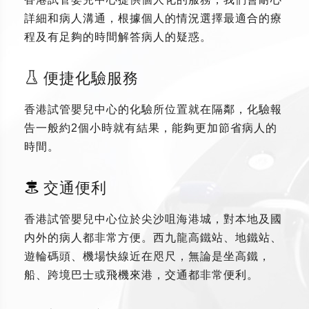
詳細和病人溝通，根據個人的情況選擇最適合的療
程及有足夠的時間解答病人的疑惑。
便捷化驗服務
香港試管嬰兒中心的化驗所位置就在隔鄰，化驗報
告一般約2個小時就有結果，能夠更加節省病人的
時間。
交通便利
香港試管嬰兒中心位於尖沙咀海港城，對本地及國
内外的病人都非常方便。西九龍高鐵站、地鐵站、
遊輪碼頭、機場快線近在咫尺，無論是坐高鐵，
船、跨境巴士或飛機來港，交通都非常便利。