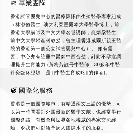
專業團隊
香港試管嬰兒中心的醫療團隊由生殖醫學專家組成
（林淑儀醫生–澳大利亞墨爾本大學醫學博士，前
香港大學講師及中文大學名譽講師；龍炳梁醫生–
前中文大學婦産科教授，曾主理香港威爾斯親王醫
院的香港第一個公立試管嬰兒中心）。 如有需
要，中心亦有註冊中醫師中西合璧，針對不孕症調
理提升生育能力 (黃梅芳註冊中醫師 - 30多年中醫
針灸臨床經驗，是 [[中醫生育攻略]]的作者)。
國際化服務
香港是一個國際城市，有精通兩文三語的優勢，可
以第一時間看到外國最新的醫學文獻，也經常舉行
國際會議，有機會與世界各地權威的專家交流經
驗，令我們可以給予病人國際水平的服務。