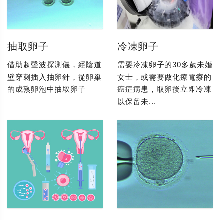
抽取卵子
冷凍卵子
借助超聲波探測儀，經陰道
需要冷凍卵子的30多歲未婚
壁穿刺插入抽卵針，從卵巢
女士，或需要做化療電療的
的成熟卵泡中抽取卵子
癌症病患，取卵後立即冷凍
以保留未...