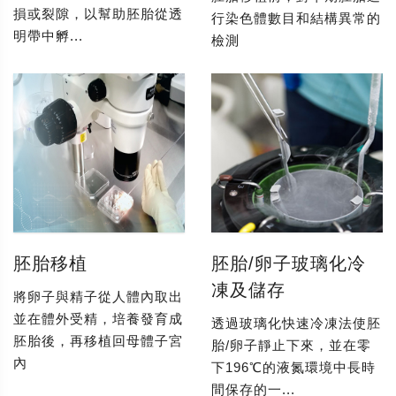
損或裂隙，以幫助胚胎從透
行染色體數目和結構異常的
明帶中孵...
檢測
胚胎移植
胚胎/卵子玻璃化冷
凍及儲存
將卵子與精子從人體內取出
並在體外受精，培養發育成
透過玻璃化快速冷凍法使胚
胚胎後，再移植回母體子宮
胎/卵子靜止下來，並在零
內
下196℃的液氮環境中長時
間保存的一...