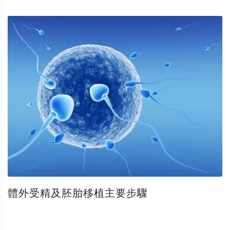
體外受精及胚胎移植主要步驟