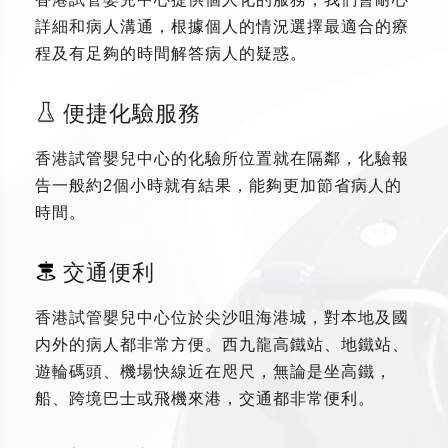
詳細和病人溝通，根據個人的情況選擇最適合的療
程及有足夠的時間解答病人的疑惑。
便捷化驗服務
香港試管嬰兒中心的化驗所位置就在隔鄰，化驗報
告一般約2個小時就有結果，能夠更加節省病人的
時間。
交通便利
香港試管嬰兒中心位於尖沙咀海港城，對本地及國
内外的病人都非常方便。西九龍高鐵站、地鐵站、
遊輪碼頭、機場快線近在咫尺，無論是坐高鐵，
船、跨境巴士或飛機來港，交通都非常便利。