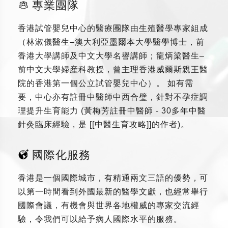
專業團隊
香港試管嬰兒中心的醫療團隊由生殖醫學專家組成
（林淑儀醫生–澳大利亞墨爾本大學醫學博士，前
香港大學講師及中文大學名譽講師；龍炳梁醫生–
前中文大學婦産科教授，曾主理香港威爾斯親王醫
院的香港第一個公立試管嬰兒中心）。 如有需
要，中心亦有註冊中醫師中西合璧，針對不孕症調
理提升生育能力 (黃梅芳註冊中醫師 - 30多年中醫
針灸臨床經驗，是 [[中醫生育攻略]]的作者)。
國際化服務
香港是一個國際城市，有精通兩文三語的優勢，可
以第一時間看到外國最新的醫學文獻，也經常舉行
國際會議，有機會與世界各地權威的專家交流經
驗，令我們可以給予病人國際水平的服務。