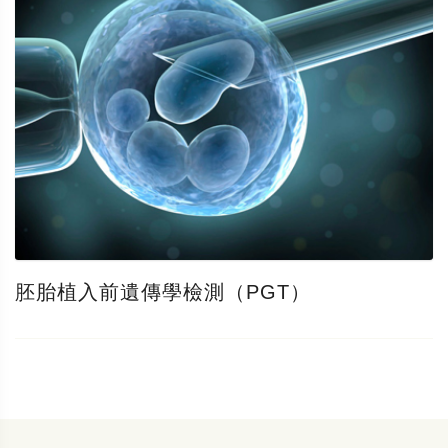
胚胎植入前遺傳學檢測（PGT）