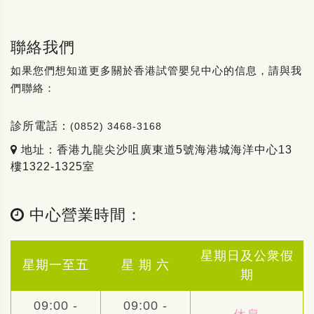
聯絡我們
如果您們想知道更多關於香港試管嬰兒中心的信息，請與我
們聯絡：
診所電話：
(0852) 3468-3168
地址：香港九龍尖沙咀廣東道5號海港城海洋中心13
樓1322-1325室
中心營業時間：
星期日及公衆假
星期一至五
星 期 六
期
09:00 -
09:00 -