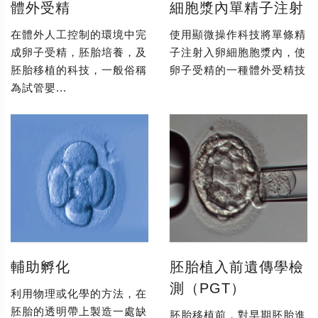
體外受精
細胞漿內單精子注射
在體外人工控制的環境中完
使用顯微操作科技將單條精
成卵子受精，胚胎培養，及
子注射入卵細胞胞漿內，使
胚胎移植的科技，一般俗稱
卵子受精的一種體外受精技
為試管嬰...
輔助孵化
胚胎植入前遺傳學檢
測（PGT）
利用物理或化學的方法，在
胚胎的透明帶上製造一處缺
胚胎移植前，對早期胚胎進