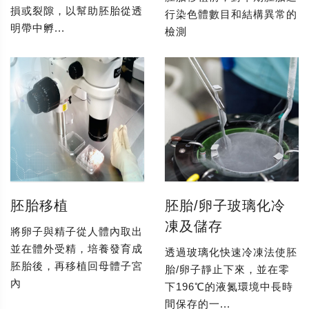
損或裂隙，以幫助胚胎從透
行染色體數目和結構異常的
明帶中孵...
檢測
胚胎移植
胚胎/卵子玻璃化冷
凍及儲存
將卵子與精子從人體內取出
並在體外受精，培養發育成
透過玻璃化快速冷凍法使胚
胚胎後，再移植回母體子宮
胎/卵子靜止下來，並在零
內
下196℃的液氮環境中長時
間保存的一...