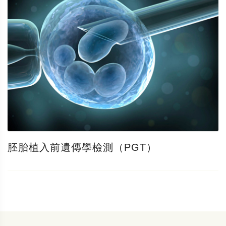
胚胎植入前遺傳學檢測（PGT）