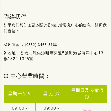
聯絡我們
如果您們想知道更多關於香港試管嬰兒中心的信息，請與我
們聯絡：
診所電話：
(0852) 3468-3168
地址：香港九龍尖沙咀廣東道5號海港城海洋中心13
樓1322-1325室
中心營業時間：
星期日及公衆假
星期一至五
星 期 六
期
09:00 -
09:00 -