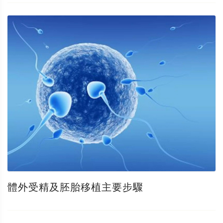
體外受精及胚胎移植主要步驟