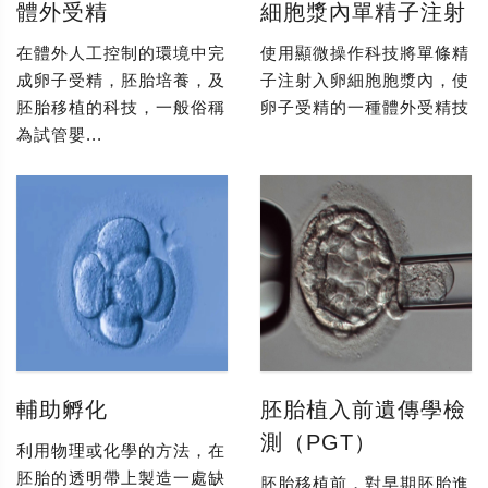
體外受精
細胞漿內單精子注射
在體外人工控制的環境中完
使用顯微操作科技將單條精
成卵子受精，胚胎培養，及
子注射入卵細胞胞漿內，使
胚胎移植的科技，一般俗稱
卵子受精的一種體外受精技
為試管嬰...
輔助孵化
胚胎植入前遺傳學檢
測（PGT）
利用物理或化學的方法，在
胚胎的透明帶上製造一處缺
胚胎移植前，對早期胚胎進