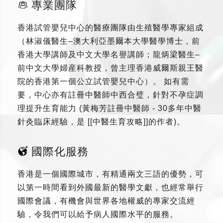
專業團隊
香港試管嬰兒中心的醫療團隊由生殖醫學專家組成
（林淑儀醫生–澳大利亞墨爾本大學醫學博士，前
香港大學講師及中文大學名譽講師；龍炳梁醫生–
前中文大學婦産科教授，曾主理香港威爾斯親王醫
院的香港第一個公立試管嬰兒中心）。 如有需
要，中心亦有註冊中醫師中西合璧，針對不孕症調
理提升生育能力 (黃梅芳註冊中醫師 - 30多年中醫
針灸臨床經驗，是 [[中醫生育攻略]]的作者)。
國際化服務
香港是一個國際城市，有精通兩文三語的優勢，可
以第一時間看到外國最新的醫學文獻，也經常舉行
國際會議，有機會與世界各地權威的專家交流經
驗，令我們可以給予病人國際水平的服務。