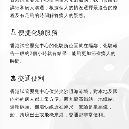
詳細和病人溝通，根據個人的情況選擇最適合的療
程及有足夠的時間解答病人的疑惑。
便捷化驗服務
香港試管嬰兒中心的化驗所位置就在隔鄰，化驗報
告一般約2個小時就有結果，能夠更加節省病人的
時間。
交通便利
香港試管嬰兒中心位於尖沙咀海港城，對本地及國
内外的病人都非常方便。西九龍高鐵站、地鐵站、
遊輪碼頭、機場快線近在咫尺，無論是坐高鐵，
船、跨境巴士或飛機來港，交通都非常便利。