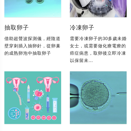
抽取卵子
冷凍卵子
借助超聲波探測儀，經陰道
需要冷凍卵子的30多歲未婚
壁穿刺插入抽卵針，從卵巢
女士，或需要做化療電療的
的成熟卵泡中抽取卵子
癌症病患，取卵後立即冷凍
以保留未...