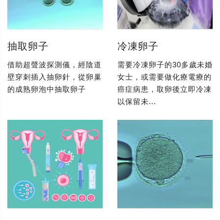
抽取卵子
冷凍卵子
借助超聲波探測儀，經陰道
需要冷凍卵子的30多歲未婚
壁穿刺插入抽卵針，從卵巢
女士，或需要做化療電療的
的成熟卵泡中抽取卵子
癌症病患，取卵後立即冷凍
以保留未...