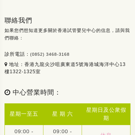
聯絡我們
如果您們想知道更多關於香港試管嬰兒中心的信息，請與我
們聯絡：
診所電話：
(0852) 3468-3168
地址：香港九龍尖沙咀廣東道5號海港城海洋中心13
樓1322-1325室
中心營業時間：
星期日及公衆假
星期一至五
星 期 六
期
09:00 -
09:00 -