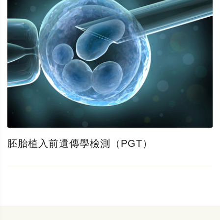
胚胎植入前遺傳學檢測（PGT）