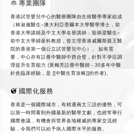
專業團隊
香港試管嬰兒中心的醫療團隊由生殖醫學專家組成
（林淑儀醫生–澳大利亞墨爾本大學醫學博士，前
香港大學講師及中文大學名譽講師；龍炳梁醫生–
前中文大學婦産科教授，曾主理香港威爾斯親王醫
院的香港第一個公立試管嬰兒中心）。 如有需
要，中心亦有註冊中醫師中西合璧，針對不孕症調
理提升生育能力 (黃梅芳註冊中醫師 - 30多年中醫
針灸臨床經驗，是 [[中醫生育攻略]]的作者)。
國際化服務
香港是一個國際城市，有精通兩文三語的優勢，可
以第一時間看到外國最新的醫學文獻，也經常舉行
國際會議，有機會與世界各地權威的專家交流經
驗，令我們可以給予病人國際水平的服務。