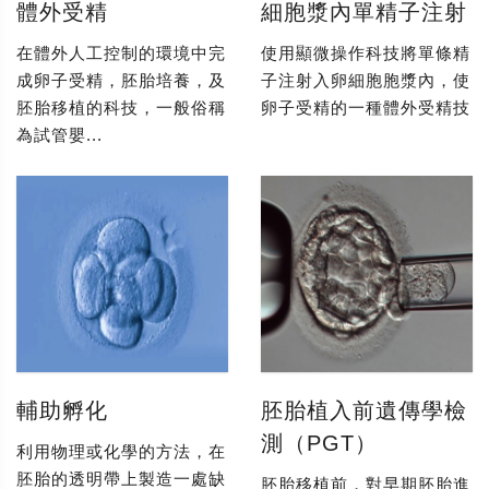
體外受精
細胞漿內單精子注射
在體外人工控制的環境中完
使用顯微操作科技將單條精
成卵子受精，胚胎培養，及
子注射入卵細胞胞漿內，使
胚胎移植的科技，一般俗稱
卵子受精的一種體外受精技
為試管嬰...
輔助孵化
胚胎植入前遺傳學檢
測（PGT）
利用物理或化學的方法，在
胚胎的透明帶上製造一處缺
胚胎移植前，對早期胚胎進