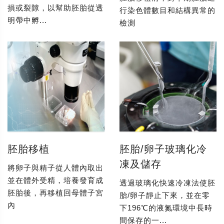
損或裂隙，以幫助胚胎從透
行染色體數目和結構異常的
明帶中孵...
檢測
胚胎移植
胚胎/卵子玻璃化冷
凍及儲存
將卵子與精子從人體內取出
並在體外受精，培養發育成
透過玻璃化快速冷凍法使胚
胚胎後，再移植回母體子宮
胎/卵子靜止下來，並在零
內
下196℃的液氮環境中長時
間保存的一...