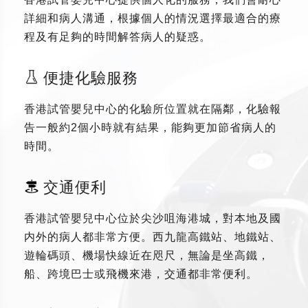
詳細和病人溝通，根據個人的情況選擇最適合的療
程及有足夠的時間解答病人的疑惑。
便捷化驗服務
香港試管嬰兒中心的化驗所位置就在隔鄰，化驗報
告一般約2個小時就有結果，能夠更加節省病人的
時間。
交通便利
香港試管嬰兒中心位於尖沙咀海港城，對本地及國
内外的病人都非常方便。西九龍高鐵站、地鐵站、
遊輪碼頭、機場快線近在咫尺，無論是坐高鐵，
船、跨境巴士或飛機來港，交通都非常便利。