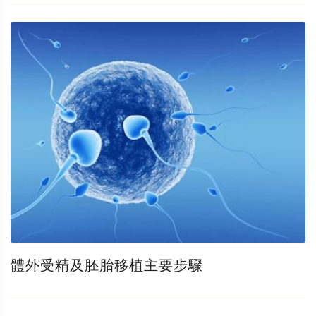
體外受精及胚胎移植主要步驟