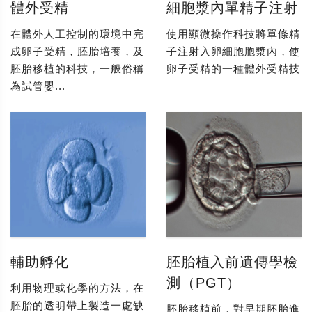
體外受精
細胞漿內單精子注射
在體外人工控制的環境中完
使用顯微操作科技將單條精
成卵子受精，胚胎培養，及
子注射入卵細胞胞漿內，使
胚胎移植的科技，一般俗稱
卵子受精的一種體外受精技
為試管嬰...
輔助孵化
胚胎植入前遺傳學檢
測（PGT）
利用物理或化學的方法，在
胚胎的透明帶上製造一處缺
胚胎移植前，對早期胚胎進