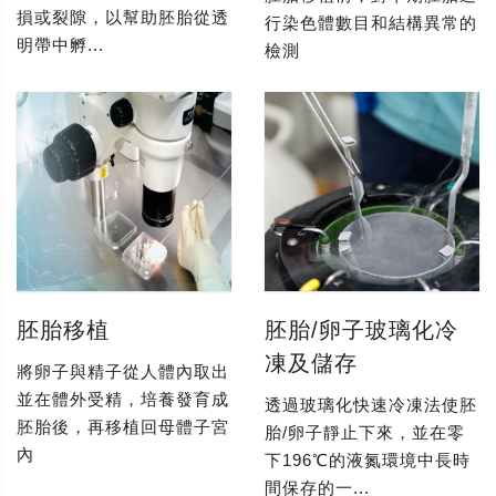
損或裂隙，以幫助胚胎從透
行染色體數目和結構異常的
明帶中孵...
檢測
胚胎移植
胚胎/卵子玻璃化冷
凍及儲存
將卵子與精子從人體內取出
並在體外受精，培養發育成
透過玻璃化快速冷凍法使胚
胚胎後，再移植回母體子宮
胎/卵子靜止下來，並在零
內
下196℃的液氮環境中長時
間保存的一...