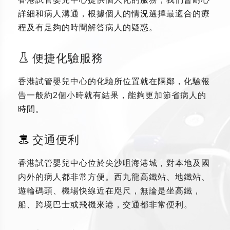
詳細和病人溝通，根據個人的情況選擇最適合的療
程及有足夠的時間解答病人的疑惑。
便捷化驗服務
香港試管嬰兒中心的化驗所位置就在隔鄰，化驗報
告一般約2個小時就有結果，能夠更加節省病人的
時間。
交通便利
香港試管嬰兒中心位於尖沙咀海港城，對本地及國
内外的病人都非常方便。西九龍高鐵站、地鐵站、
遊輪碼頭、機場快線近在咫尺，無論是坐高鐵，
船、跨境巴士或飛機來港，交通都非常便利。