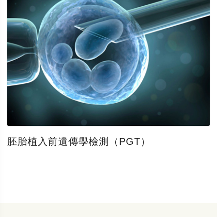
胚胎植入前遺傳學檢測（PGT）