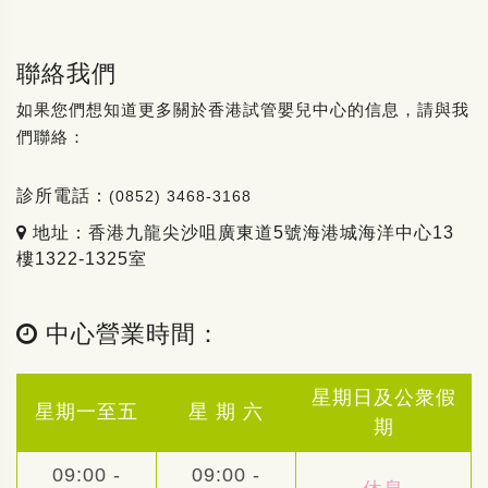
聯絡我們
如果您們想知道更多關於香港試管嬰兒中心的信息，請與我
們聯絡：
診所電話：
(0852) 3468-3168
地址：香港九龍尖沙咀廣東道5號海港城海洋中心13
樓1322-1325室
中心營業時間：
星期日及公衆假
星期一至五
星 期 六
期
09:00 -
09:00 -