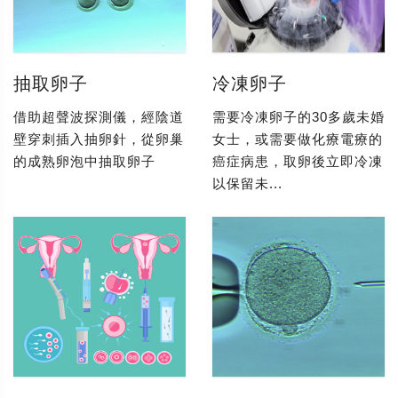
抽取卵子
冷凍卵子
借助超聲波探測儀，經陰道
需要冷凍卵子的30多歲未婚
壁穿刺插入抽卵針，從卵巢
女士，或需要做化療電療的
的成熟卵泡中抽取卵子
癌症病患，取卵後立即冷凍
以保留未...