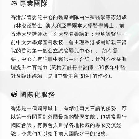
專業團隊
香港試管嬰兒中心的醫療團隊由生殖醫學專家組成
（林淑儀醫生–澳大利亞墨爾本大學醫學博士，前
香港大學講師及中文大學名譽講師；龍炳梁醫生–
前中文大學婦産科教授，曾主理香港威爾斯親王醫
院的香港第一個公立試管嬰兒中心）。 如有需
要，中心亦有註冊中醫師中西合璧，針對不孕症調
理提升生育能力 (黃梅芳註冊中醫師 - 30多年中醫
針灸臨床經驗，是 [[中醫生育攻略]]的作者)。
國際化服務
香港是一個國際城市，有精通兩文三語的優勢，可
以第一時間看到外國最新的醫學文獻，也經常舉行
國際會議，有機會與世界各地權威的專家交流經
驗，令我們可以給予病人國際水平的服務。