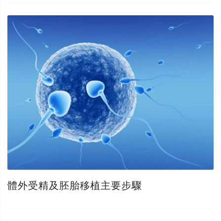
體外受精及胚胎移植主要步驟