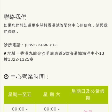
聯絡我們
如果您們想知道更多關於香港試管嬰兒中心的信息，請與我
們聯絡：
診所電話：
(0852) 3468-3168
地址：香港九龍尖沙咀廣東道5號海港城海洋中心13
樓1322-1325室
中心營業時間：
星期日及公衆假
星期一至五
星 期 六
期
09:00 -
09:00 -