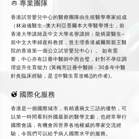
專業團隊
香港試管嬰兒中心的醫療團隊由生殖醫學專家組成
（林淑儀醫生–澳大利亞墨爾本大學醫學博士，前
香港大學講師及中文大學名譽講師；龍炳梁醫生–
前中文大學婦産科教授，曾主理香港威爾斯親王醫
院的香港第一個公立試管嬰兒中心）。 如有需
要，中心亦有註冊中醫師中西合璧，針對不孕症調
理提升生育能力 (黃梅芳註冊中醫師 - 30多年中醫
針灸臨床經驗，是 [[中醫生育攻略]]的作者)。
國際化服務
香港是一個國際城市，有精通兩文三語的優勢，可
以第一時間看到外國最新的醫學文獻，也經常舉行
國際會議，有機會與世界各地權威的專家交流經
驗，令我們可以給予病人國際水平的服務。