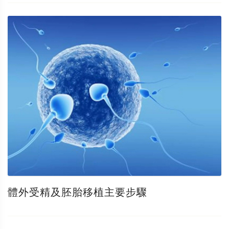
體外受精及胚胎移植主要步驟