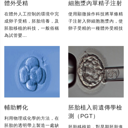
體外受精
細胞漿內單精子注射
在體外人工控制的環境中完
使用顯微操作科技將單條精
成卵子受精，胚胎培養，及
子注射入卵細胞胞漿內，使
胚胎移植的科技，一般俗稱
卵子受精的一種體外受精技
為試管嬰...
輔助孵化
胚胎植入前遺傳學檢
測（PGT）
利用物理或化學的方法，在
胚胎的透明帶上製造一處缺
胚胎移植前，對早期胚胎進