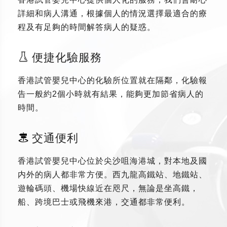
詳細和病人溝通，根據個人的情況選擇最適合的療
程及有足夠的時間解答病人的疑惑。
便捷化驗服務
香港試管嬰兒中心的化驗所位置就在隔鄰，化驗報
告一般約2個小時就有結果，能夠更加節省病人的
時間。
交通便利
香港試管嬰兒中心位於尖沙咀海港城，對本地及國
内外的病人都非常方便。西九龍高鐵站、地鐵站、
遊輪碼頭、機場快線近在咫尺，無論是坐高鐵，
船、跨境巴士或飛機來港，交通都非常便利。