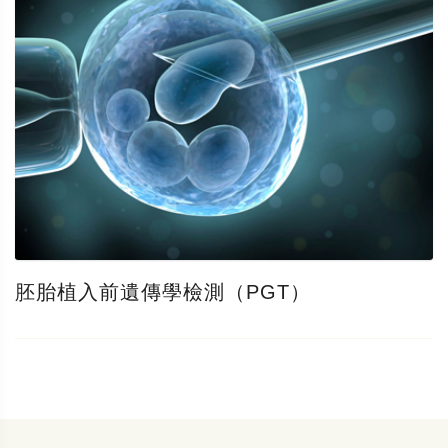
胚胎植入前遺傳學檢測（PGT）