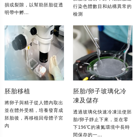
損或裂隙，以幫助胚胎從透
行染色體數目和結構異常的
明帶中孵...
檢測
胚胎移植
胚胎/卵子玻璃化冷
凍及儲存
將卵子與精子從人體內取出
並在體外受精，培養發育成
透過玻璃化快速冷凍法使胚
胚胎後，再移植回母體子宮
胎/卵子靜止下來，並在零
內
下196℃的液氮環境中長時
間保存的一...