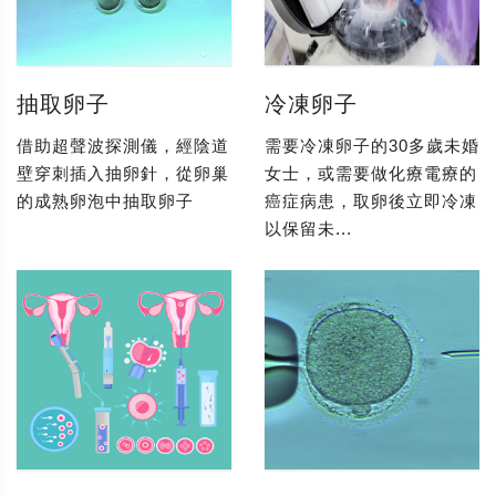
抽取卵子
冷凍卵子
借助超聲波探測儀，經陰道
需要冷凍卵子的30多歲未婚
壁穿刺插入抽卵針，從卵巢
女士，或需要做化療電療的
的成熟卵泡中抽取卵子
癌症病患，取卵後立即冷凍
以保留未...