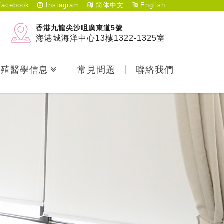
acebook
Instagram
简体中文
English
香港九龍尖沙咀廣東道5號
海港城海洋中心13樓1322-1325室
生殖醫學信息
常見問題
聯絡我們