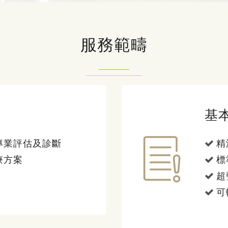
服務範疇
基
專業評估及診斷
精
療方案
標
超
可