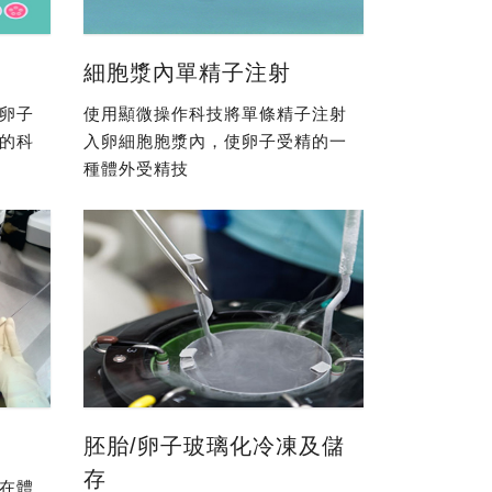
細胞漿內單精子注射
卵子
使用顯微操作科技將單條精子注射
的科
入卵細胞胞漿內，使卵子受精的一
種體外受精技
胚胎/卵子玻璃化冷凍及儲
存
在體