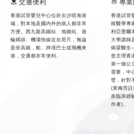
交通便利
專業
香港試管嬰兒中心位於尖沙咀海港
香港試管
城，對本地及國内外的病人都非常
殖醫學專
方便。西九龍高鐵站、地鐵站、遊
利亞墨爾
輪碼頭、機場快線近在咫尺，無論
大學講師
是坐高鐵，船、跨境巴士或飛機來
炳梁醫生
港，交通都非常便利。
曾主理香
第一個公
需要，中
璧，針對
(黃梅芳註
灸臨床經驗
作者)。