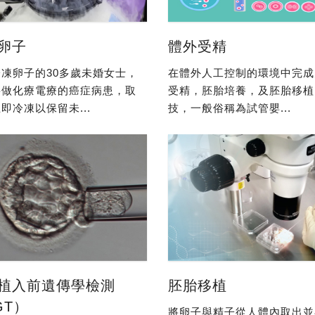
卵子
體外受精
凍卵子的30多歲未婚女士，
在體外人工控制的環境中完成
要做化療電療的癌症病患，取
受精，胚胎培養，及胚胎移植
即冷凍以保留未...
技，一般俗稱為試管嬰...
植入前遺傳學檢測
胚胎移植
GT）
將卵子與精子從人體內取出並