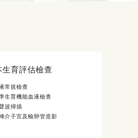
本生育評估檢查
液常規檢查
準生育機能血液檢查
聲波掃描
轉介子宮及輸卵管造影