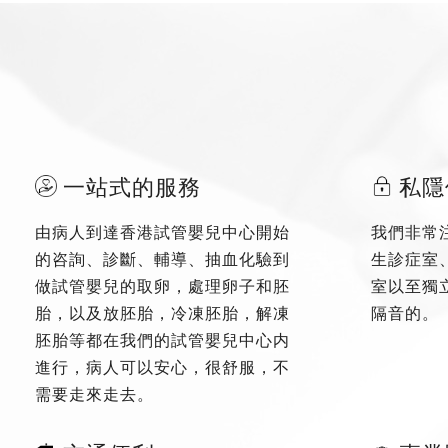
一站式的服務
私隱
由病人到達香港試管嬰兒中心開始
我們非常
的咨詢、診斷、輔導、抽血化驗到
生診症室
做試管嬰兒的取卵，處理卵子和胚
室以至獨
胎，以及放胚胎，冷凍胚胎，解凍
隔音的。
胚胎等都在我們的試管嬰兒中心内
進行，病人可以安心，很舒服，不
需要走來走去。