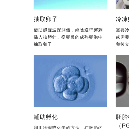
抽取卵子
冷凍
借助超聲波探測儀，經陰道壁穿刺
需要冷
插入抽卵針，從卵巢的成熟卵泡中
或需
抽取卵子
卵後立
輔助孵化
胚胎
（P
利用物理或化學的方法，在胚胎的