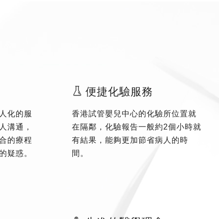
便捷化驗服務
人化的服
香港試管嬰兒中心的化驗所位置就
人溝通，
在隔鄰，化驗報告一般約2個小時就
合的療程
有結果，能夠更加節省病人的時
的疑惑。
間。