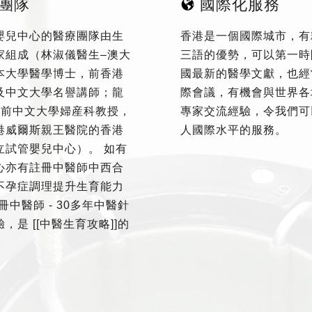
團隊
國際化服務
嬰兒中心的醫療團隊由生
香港是一個國際城市，有
家組成（林淑儀醫生–澳大
三語的優勢，可以第一時
本大學醫學博士，前香港
國最新的醫學文獻，也經
及中文大學名譽講師；龍
際會議，有機會與世界各
–前中文大學婦産科教授，
專家交流經驗，令我們可
港威爾斯親王醫院的香港
人國際水平的服務。
立試管嬰兒中心）。 如有
心亦有註冊中醫師中西合
不孕症調理提升生育能力
冊中醫師 - 30多年中醫針
，是 [[中醫生育攻略]]的