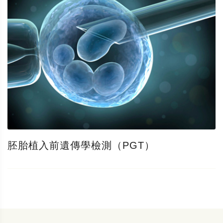
胚胎植入前遺傳學檢測（PGT）