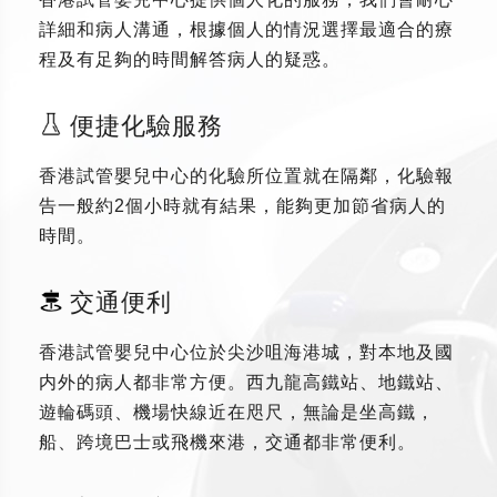
詳細和病人溝通，根據個人的情況選擇最適合的療
程及有足夠的時間解答病人的疑惑。
便捷化驗服務
香港試管嬰兒中心的化驗所位置就在隔鄰，化驗報
告一般約2個小時就有結果，能夠更加節省病人的
時間。
交通便利
香港試管嬰兒中心位於尖沙咀海港城，對本地及國
内外的病人都非常方便。西九龍高鐵站、地鐵站、
遊輪碼頭、機場快線近在咫尺，無論是坐高鐵，
船、跨境巴士或飛機來港，交通都非常便利。