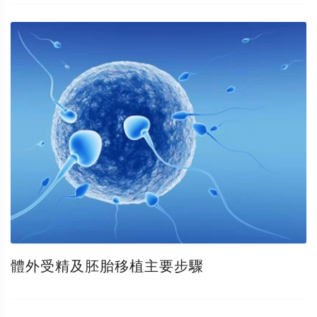
體外受精及胚胎移植主要步驟