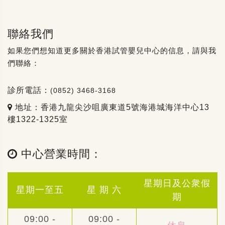
聯絡我們
如果您們想知道更多關於香港試管嬰兒中心的信息，請與我
們聯絡：
診所電話：
(0852) 3468-3168
地址：香港九龍尖沙咀廣東道5號海港城海洋中心13
樓1322-1325室
中心營業時間：
星期日及公衆假
星期一至五
星 期 六
期
09:00 -
09:00 -