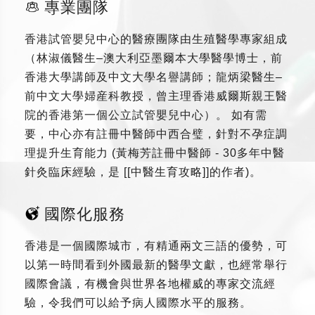
專業團隊
香港試管嬰兒中心的醫療團隊由生殖醫學專家組成
（林淑儀醫生–澳大利亞墨爾本大學醫學博士，前
香港大學講師及中文大學名譽講師；龍炳梁醫生–
前中文大學婦産科教授，曾主理香港威爾斯親王醫
院的香港第一個公立試管嬰兒中心）。 如有需
要，中心亦有註冊中醫師中西合璧，針對不孕症調
理提升生育能力 (黃梅芳註冊中醫師 - 30多年中醫
針灸臨床經驗，是 [[中醫生育攻略]]的作者)。
國際化服務
香港是一個國際城市，有精通兩文三語的優勢，可
以第一時間看到外國最新的醫學文獻，也經常舉行
國際會議，有機會與世界各地權威的專家交流經
驗，令我們可以給予病人國際水平的服務。