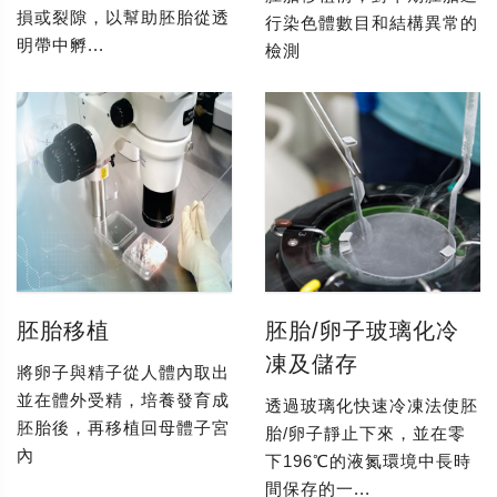
損或裂隙，以幫助胚胎從透
行染色體數目和結構異常的
明帶中孵...
檢測
胚胎移植
胚胎/卵子玻璃化冷
凍及儲存
將卵子與精子從人體內取出
並在體外受精，培養發育成
透過玻璃化快速冷凍法使胚
胚胎後，再移植回母體子宮
胎/卵子靜止下來，並在零
內
下196℃的液氮環境中長時
間保存的一...