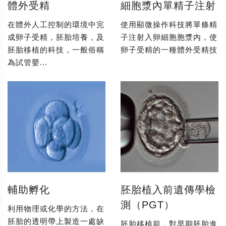
體外受精
細胞漿內單精子注射
在體外人工控制的環境中完
使用顯微操作科技將單條精
成卵子受精，胚胎培養，及
子注射入卵細胞胞漿內，使
胚胎移植的科技，一般俗稱
卵子受精的一種體外受精技
為試管嬰...
輔助孵化
胚胎植入前遺傳學檢
測（PGT）
利用物理或化學的方法，在
胚胎的透明帶上製造一處缺
胚胎移植前，對早期胚胎進