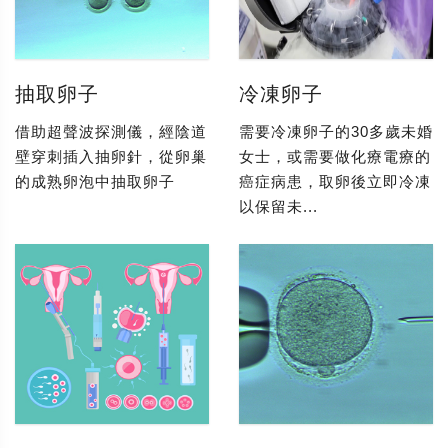
抽取卵子
冷凍卵子
借助超聲波探測儀，經陰道
需要冷凍卵子的30多歲未婚
壁穿刺插入抽卵針，從卵巢
女士，或需要做化療電療的
的成熟卵泡中抽取卵子
癌症病患，取卵後立即冷凍
以保留未...