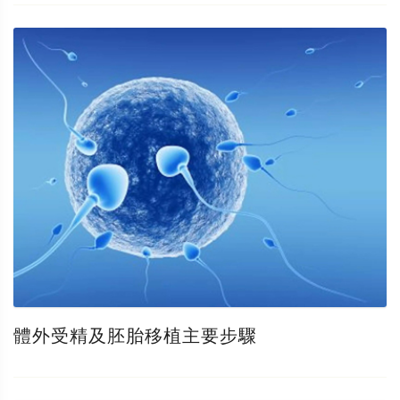
體外受精及胚胎移植主要步驟