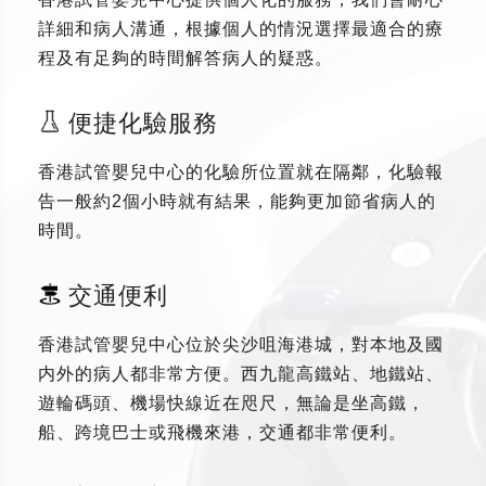
詳細和病人溝通，根據個人的情況選擇最適合的療
程及有足夠的時間解答病人的疑惑。
便捷化驗服務
香港試管嬰兒中心的化驗所位置就在隔鄰，化驗報
告一般約2個小時就有結果，能夠更加節省病人的
時間。
交通便利
香港試管嬰兒中心位於尖沙咀海港城，對本地及國
内外的病人都非常方便。西九龍高鐵站、地鐵站、
遊輪碼頭、機場快線近在咫尺，無論是坐高鐵，
船、跨境巴士或飛機來港，交通都非常便利。