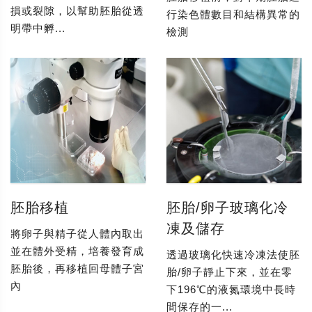
損或裂隙，以幫助胚胎從透
行染色體數目和結構異常的
明帶中孵...
檢測
胚胎移植
胚胎/卵子玻璃化冷
凍及儲存
將卵子與精子從人體內取出
並在體外受精，培養發育成
透過玻璃化快速冷凍法使胚
胚胎後，再移植回母體子宮
胎/卵子靜止下來，並在零
內
下196℃的液氮環境中長時
間保存的一...