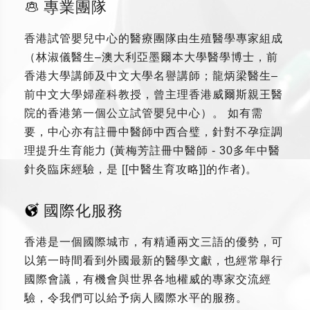
專業團隊
香港試管嬰兒中心的醫療團隊由生殖醫學專家組成
（林淑儀醫生–澳大利亞墨爾本大學醫學博士，前
香港大學講師及中文大學名譽講師；龍炳梁醫生–
前中文大學婦産科教授，曾主理香港威爾斯親王醫
院的香港第一個公立試管嬰兒中心）。 如有需
要，中心亦有註冊中醫師中西合璧，針對不孕症調
理提升生育能力 (黃梅芳註冊中醫師 - 30多年中醫
針灸臨床經驗，是 [[中醫生育攻略]]的作者)。
國際化服務
香港是一個國際城市，有精通兩文三語的優勢，可
以第一時間看到外國最新的醫學文獻，也經常舉行
國際會議，有機會與世界各地權威的專家交流經
驗，令我們可以給予病人國際水平的服務。