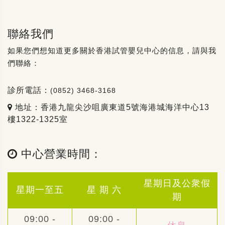
聯絡我們
如果您們想知道更多關於香港試管嬰兒中心的信息，請與我
們聯絡：
診所電話：
(0852) 3468-3168
地址：香港九龍尖沙咀廣東道5號海港城海洋中心13
樓1322-1325室
中心營業時間：
星期日及公衆假
星期一至五
星 期 六
期
09:00 -
09:00 -