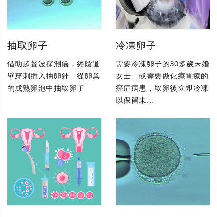
抽取卵子
冷凍卵子
借助超聲波探測儀，經陰道
需要冷凍卵子的30多歲未婚
壁穿刺插入抽卵針，從卵巢
女士，或需要做化療電療的
的成熟卵泡中抽取卵子
癌症病患，取卵後立即冷凍
以保留未...