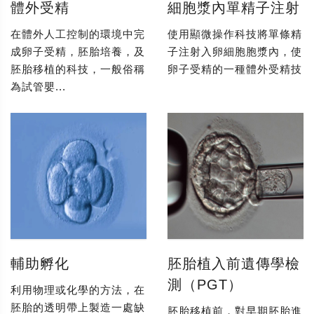
體外受精
細胞漿內單精子注射
在體外人工控制的環境中完
使用顯微操作科技將單條精
成卵子受精，胚胎培養，及
子注射入卵細胞胞漿內，使
胚胎移植的科技，一般俗稱
卵子受精的一種體外受精技
為試管嬰...
輔助孵化
胚胎植入前遺傳學檢
測（PGT）
利用物理或化學的方法，在
胚胎的透明帶上製造一處缺
胚胎移植前，對早期胚胎進