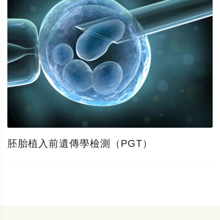
胚胎植入前遺傳學檢測（PGT）