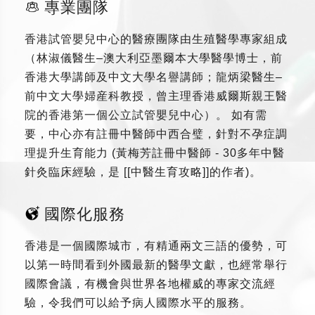
專業團隊
香港試管嬰兒中心的醫療團隊由生殖醫學專家組成
（林淑儀醫生–澳大利亞墨爾本大學醫學博士，前
香港大學講師及中文大學名譽講師；龍炳梁醫生–
前中文大學婦産科教授，曾主理香港威爾斯親王醫
院的香港第一個公立試管嬰兒中心）。 如有需
要，中心亦有註冊中醫師中西合璧，針對不孕症調
理提升生育能力 (黃梅芳註冊中醫師 - 30多年中醫
針灸臨床經驗，是 [[中醫生育攻略]]的作者)。
國際化服務
香港是一個國際城市，有精通兩文三語的優勢，可
以第一時間看到外國最新的醫學文獻，也經常舉行
國際會議，有機會與世界各地權威的專家交流經
驗，令我們可以給予病人國際水平的服務。