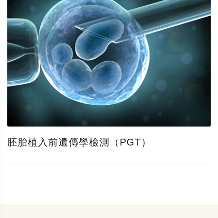
胚胎植入前遺傳學檢測（PGT）