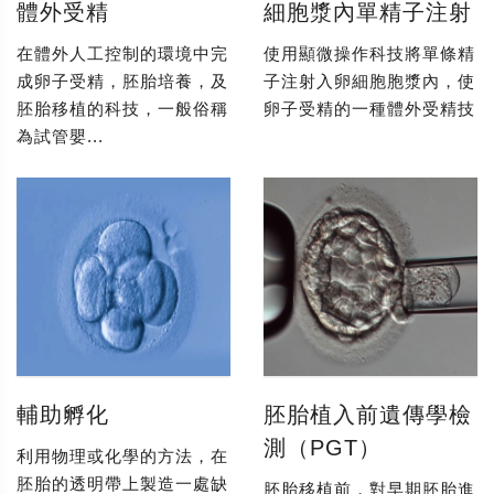
體外受精
細胞漿內單精子注射
在體外人工控制的環境中完
使用顯微操作科技將單條精
成卵子受精，胚胎培養，及
子注射入卵細胞胞漿內，使
胚胎移植的科技，一般俗稱
卵子受精的一種體外受精技
為試管嬰...
輔助孵化
胚胎植入前遺傳學檢
測（PGT）
利用物理或化學的方法，在
胚胎的透明帶上製造一處缺
胚胎移植前，對早期胚胎進