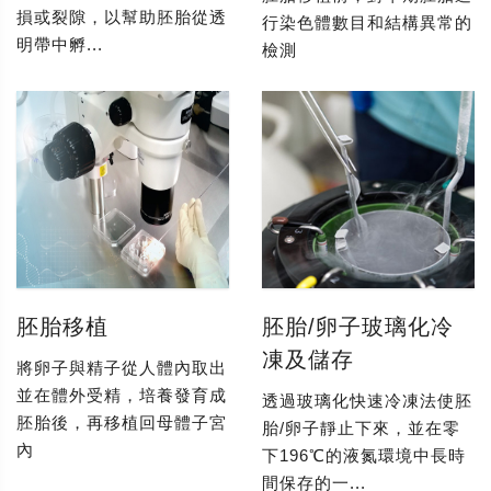
損或裂隙，以幫助胚胎從透
行染色體數目和結構異常的
明帶中孵...
檢測
胚胎移植
胚胎/卵子玻璃化冷
凍及儲存
將卵子與精子從人體內取出
並在體外受精，培養發育成
透過玻璃化快速冷凍法使胚
胚胎後，再移植回母體子宮
胎/卵子靜止下來，並在零
內
下196℃的液氮環境中長時
間保存的一...