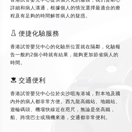
詳細和病人溝通，根據個人的情況選擇最適合的療
程及有足夠的時間解答病人的疑惑。
便捷化驗服務
香港試管嬰兒中心的化驗所位置就在隔鄰，化驗報
告一般約2個小時就有結果，能夠更加節省病人的
時間。
交通便利
香港試管嬰兒中心位於尖沙咀海港城，對本地及國
内外的病人都非常方便。西九龍高鐵站、地鐵站、
遊輪碼頭、機場快線近在咫尺，無論是坐高鐵，
船、跨境巴士或飛機來港，交通都非常便利。