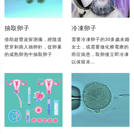
抽取卵子
冷凍卵子
借助超聲波探測儀，經陰道
需要冷凍卵子的30多歲未婚
壁穿刺插入抽卵針，從卵巢
女士，或需要做化療電療的
的成熟卵泡中抽取卵子
癌症病患，取卵後立即冷凍
以保留未...