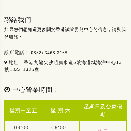
聯絡我們
如果您們想知道更多關於香港試管嬰兒中心的信息，請與我
們聯絡：
診所電話：
(0852) 3468-3168
地址：香港九龍尖沙咀廣東道5號海港城海洋中心13
樓1322-1325室
中心營業時間：
星期日及公衆假
星期一至五
星 期 六
期
09:00 -
09:00 -