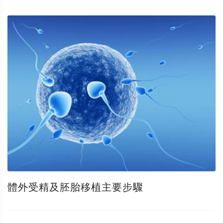
體外受精及胚胎移植主要步驟