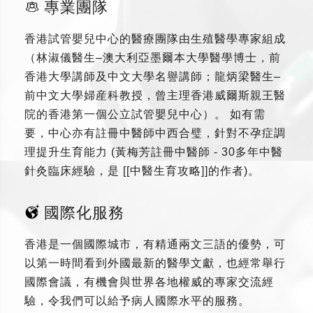
專業團隊
香港試管嬰兒中心的醫療團隊由生殖醫學專家組成
（林淑儀醫生–澳大利亞墨爾本大學醫學博士，前
香港大學講師及中文大學名譽講師；龍炳梁醫生–
前中文大學婦産科教授，曾主理香港威爾斯親王醫
院的香港第一個公立試管嬰兒中心）。 如有需
要，中心亦有註冊中醫師中西合璧，針對不孕症調
理提升生育能力 (黃梅芳註冊中醫師 - 30多年中醫
針灸臨床經驗，是 [[中醫生育攻略]]的作者)。
國際化服務
香港是一個國際城市，有精通兩文三語的優勢，可
以第一時間看到外國最新的醫學文獻，也經常舉行
國際會議，有機會與世界各地權威的專家交流經
驗，令我們可以給予病人國際水平的服務。