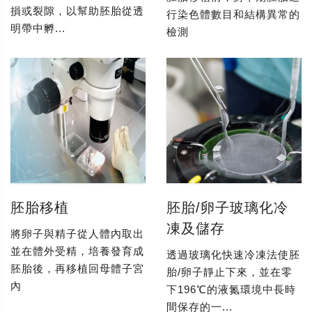
損或裂隙，以幫助胚胎從透
行染色體數目和結構異常的
明帶中孵...
檢測
胚胎移植
胚胎/卵子玻璃化冷
凍及儲存
將卵子與精子從人體內取出
並在體外受精，培養發育成
透過玻璃化快速冷凍法使胚
胚胎後，再移植回母體子宮
胎/卵子靜止下來，並在零
內
下196℃的液氮環境中長時
間保存的一...