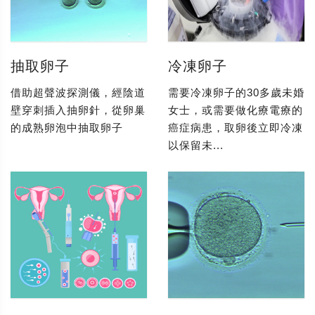
抽取卵子
冷凍卵子
借助超聲波探測儀，經陰道
需要冷凍卵子的30多歲未婚
壁穿刺插入抽卵針，從卵巢
女士，或需要做化療電療的
的成熟卵泡中抽取卵子
癌症病患，取卵後立即冷凍
以保留未...