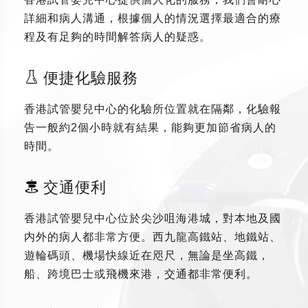
詳細和病人溝通，根據個人的情況選擇最適合的療
程及有足夠的時間解答病人的疑惑。
便捷化驗服務
香港試管嬰兒中心的化驗所位置就在隔鄰，化驗報
告一般約2個小時就有結果，能夠更加節省病人的
時間。
交通便利
香港試管嬰兒中心位於尖沙咀海港城，對本地及國
内外的病人都非常方便。西九龍高鐵站、地鐵站、
遊輪碼頭、機場快線近在咫尺，無論是坐高鐵，
船、跨境巴士或飛機來港，交通都非常便利。