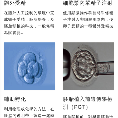
體外受精
細胞漿內單精子注射
在體外人工控制的環境中完
使用顯微操作科技將單條精
成卵子受精，胚胎培養，及
子注射入卵細胞胞漿內，使
胚胎移植的科技，一般俗稱
卵子受精的一種體外受精技
為試管嬰...
輔助孵化
胚胎植入前遺傳學檢
測（PGT）
利用物理或化學的方法，在
胚胎的透明帶上製造一處缺
胚胎移植前，對早期胚胎進