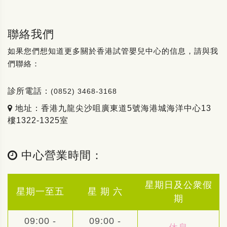
聯絡我們
如果您們想知道更多關於香港試管嬰兒中心的信息，請與我
們聯絡：
診所電話：
(0852) 3468-3168
地址：香港九龍尖沙咀廣東道5號海港城海洋中心13
樓1322-1325室
中心營業時間：
星期日及公衆假
星期一至五
星 期 六
期
09:00 -
09:00 -