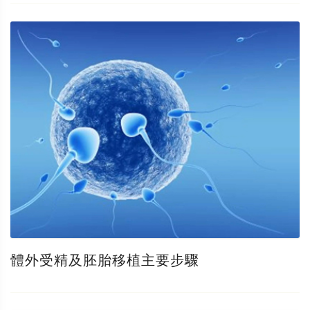
體外受精及胚胎移植主要步驟