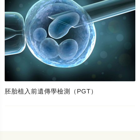
胚胎植入前遺傳學檢測（PGT）