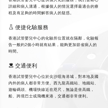
詳細和病人溝通，根據個人的情況選擇最適合的療
程及有足夠的時間解答病人的疑惑。
便捷化驗服務
香港試管嬰兒中心的化驗所位置就在隔鄰，化驗報
告一般約2個小時就有結果，能夠更加節省病人的
時間。
交通便利
香港試管嬰兒中心位於尖沙咀海港城，對本地及國
内外的病人都非常方便。西九龍高鐵站、地鐵站、
遊輪碼頭、機場快線近在咫尺，無論是坐高鐵，
船、跨境巴士或飛機來港，交通都非常便利。