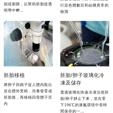
損或裂隙，以幫助胚胎從透
行染色體數目和結構異常的
明帶中孵...
檢測
胚胎移植
胚胎/卵子玻璃化冷
凍及儲存
將卵子與精子從人體內取出
並在體外受精，培養發育成
透過玻璃化快速冷凍法使胚
胚胎後，再移植回母體子宮
胎/卵子靜止下來，並在零
內
下196℃的液氮環境中長時
間保存的一...