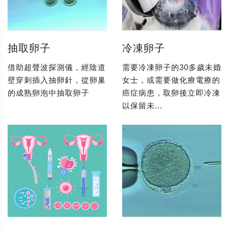
抽取卵子
冷凍卵子
借助超聲波探測儀，經陰道
需要冷凍卵子的30多歲未婚
壁穿刺插入抽卵針，從卵巢
女士，或需要做化療電療的
的成熟卵泡中抽取卵子
癌症病患，取卵後立即冷凍
以保留未...