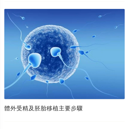
體外受精及胚胎移植主要步驟