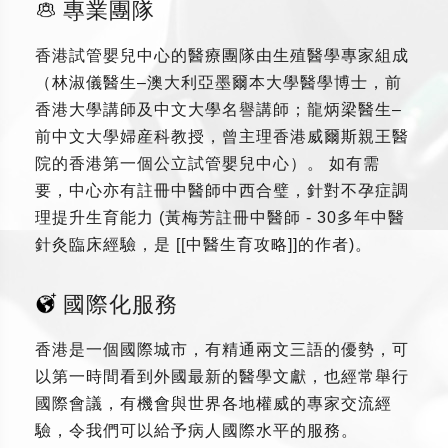
專業團隊
香港試管嬰兒中心的醫療團隊由生殖醫學專家組成
（林淑儀醫生–澳大利亞墨爾本大學醫學博士，前
香港大學講師及中文大學名譽講師；龍炳梁醫生–
前中文大學婦産科教授，曾主理香港威爾斯親王醫
院的香港第一個公立試管嬰兒中心）。 如有需
要，中心亦有註冊中醫師中西合璧，針對不孕症調
理提升生育能力 (黃梅芳註冊中醫師 - 30多年中醫
針灸臨床經驗，是 [[中醫生育攻略]]的作者)。
國際化服務
香港是一個國際城市，有精通兩文三語的優勢，可
以第一時間看到外國最新的醫學文獻，也經常舉行
國際會議，有機會與世界各地權威的專家交流經
驗，令我們可以給予病人國際水平的服務。