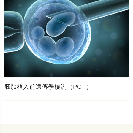
胚胎植入前遺傳學檢測（PGT）