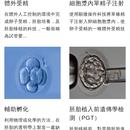
體外受精
細胞漿內單精子注射
在體外人工控制的環境中完
使用顯微操作科技將單條精
成卵子受精，胚胎培養，及
子注射入卵細胞胞漿內，使
胚胎移植的科技，一般俗稱
卵子受精的一種體外受精技
為試管嬰...
輔助孵化
胚胎植入前遺傳學檢
測（PGT）
利用物理或化學的方法，在
胚胎的透明帶上製造一處缺
胚胎移植前，對早期胚胎進