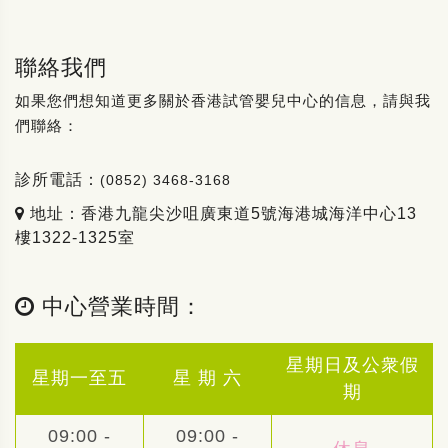
聯絡我們
如果您們想知道更多關於香港試管嬰兒中心的信息，請與我
們聯絡：
診所電話：
(0852) 3468-3168
地址：香港九龍尖沙咀廣東道5號海港城海洋中心13
樓1322-1325室
中心營業時間：
星期日及公衆假
星期一至五
星 期 六
期
09:00 -
09:00 -