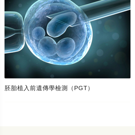
胚胎植入前遺傳學檢測（PGT）