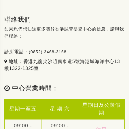
聯絡我們
如果您們想知道更多關於香港試管嬰兒中心的信息，請與我
們聯絡：
診所電話：
(0852) 3468-3168
地址：香港九龍尖沙咀廣東道5號海港城海洋中心13
樓1322-1325室
中心營業時間：
星期日及公衆假
星期一至五
星 期 六
期
09:00 -
09:00 -