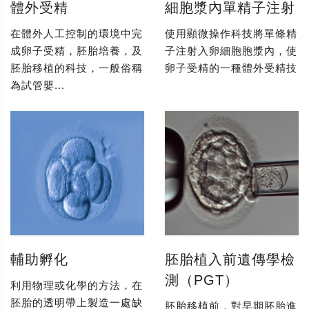
體外受精
細胞漿內單精子注射
在體外人工控制的環境中完
使用顯微操作科技將單條精
成卵子受精，胚胎培養，及
子注射入卵細胞胞漿內，使
胚胎移植的科技，一般俗稱
卵子受精的一種體外受精技
為試管嬰...
輔助孵化
胚胎植入前遺傳學檢
測（PGT）
利用物理或化學的方法，在
胚胎的透明帶上製造一處缺
胚胎移植前，對早期胚胎進