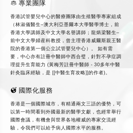
專業團隊
香港試管嬰兒中心的醫療團隊由生殖醫學專家組成
（林淑儀醫生–澳大利亞墨爾本大學醫學博士，前
香港大學講師及中文大學名譽講師；龍炳梁醫生–
前中文大學婦産科教授，曾主理香港威爾斯親王醫
院的香港第一個公立試管嬰兒中心）。 如有需
要，中心亦有註冊中醫師中西合璧，針對不孕症調
理提升生育能力 (黃梅芳註冊中醫師 - 30多年中醫
針灸臨床經驗，是 [[中醫生育攻略]]的作者)。
國際化服務
香港是一個國際城市，有精通兩文三語的優勢，可
以第一時間看到外國最新的醫學文獻，也經常舉行
國際會議，有機會與世界各地權威的專家交流經
驗，令我們可以給予病人國際水平的服務。