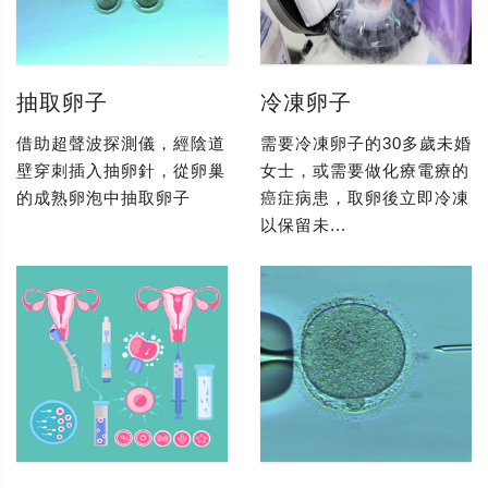
抽取卵子
冷凍卵子
借助超聲波探測儀，經陰道
需要冷凍卵子的30多歲未婚
壁穿刺插入抽卵針，從卵巢
女士，或需要做化療電療的
的成熟卵泡中抽取卵子
癌症病患，取卵後立即冷凍
以保留未...