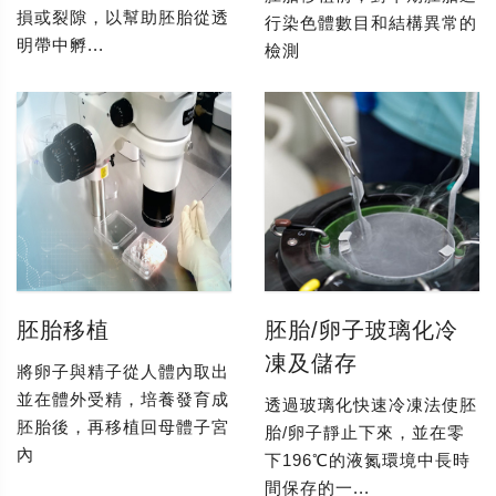
損或裂隙，以幫助胚胎從透
行染色體數目和結構異常的
明帶中孵...
檢測
胚胎移植
胚胎/卵子玻璃化冷
凍及儲存
將卵子與精子從人體內取出
並在體外受精，培養發育成
透過玻璃化快速冷凍法使胚
胚胎後，再移植回母體子宮
胎/卵子靜止下來，並在零
內
下196℃的液氮環境中長時
間保存的一...