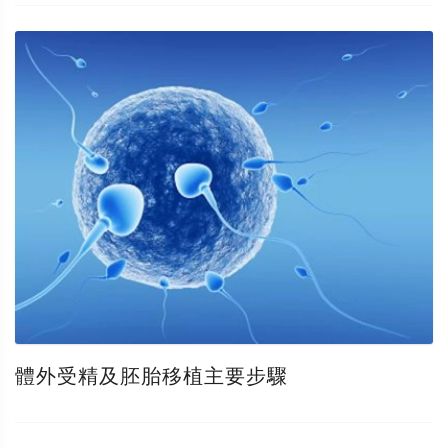
體外受精及胚胎移植主要步驟