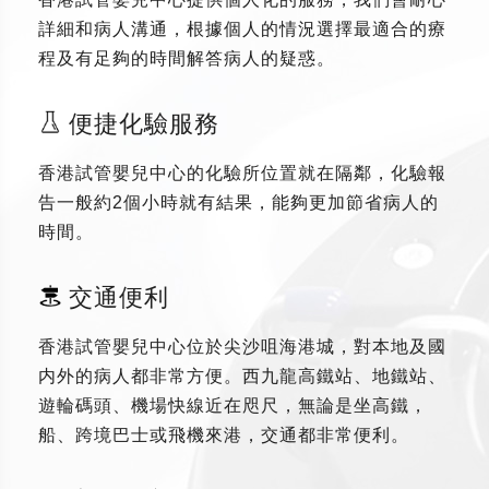
詳細和病人溝通，根據個人的情況選擇最適合的療
程及有足夠的時間解答病人的疑惑。
便捷化驗服務
香港試管嬰兒中心的化驗所位置就在隔鄰，化驗報
告一般約2個小時就有結果，能夠更加節省病人的
時間。
交通便利
香港試管嬰兒中心位於尖沙咀海港城，對本地及國
内外的病人都非常方便。西九龍高鐵站、地鐵站、
遊輪碼頭、機場快線近在咫尺，無論是坐高鐵，
船、跨境巴士或飛機來港，交通都非常便利。