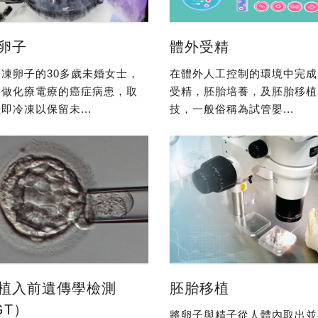
卵子
體外受精
凍卵子的30多歲未婚女士，
在體外人工控制的環境中完成
要做化療電療的癌症病患，取
受精，胚胎培養，及胚胎移植
即冷凍以保留未...
技，一般俗稱為試管嬰...
植入前遺傳學檢測
胚胎移植
GT）
將卵子與精子從人體內取出並