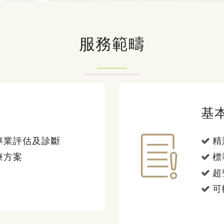
服務範疇
基
專業評估及診斷
精
療方案
標
超
可