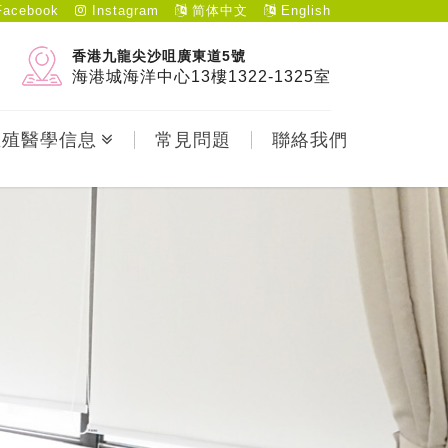
acebook
Instagram
简体中文
English
香港九龍尖沙咀廣東道5號
海港城海洋中心13樓1322-1325室
生殖醫學信息
常見問題
聯絡我們