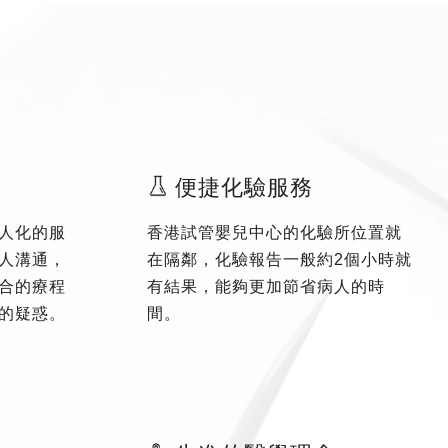
便捷化驗服務
人化的服
香港試管嬰兒中心的化驗所位置就
人溝通，
在隔鄰，化驗報告一般約2個小時就
合的療程
有結果，能夠更加節省病人的時
的疑惑。
間。