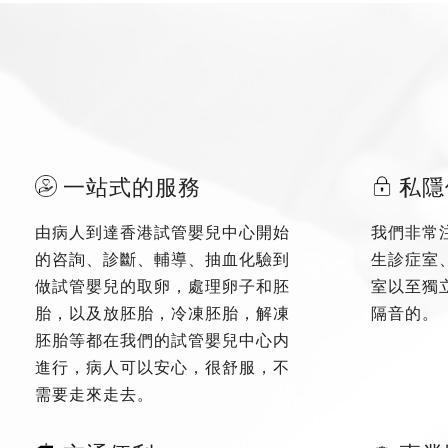
一站式的服務
私隱
由病人到達香港試管嬰兒中心開始
我們非常
的咨詢、診斷、輔導、抽血化驗到
生診症室
做試管嬰兒的取卵，處理卵子和胚
室以至獨
胎，以及放胚胎，冷凍胚胎，解凍
隔音的。
胚胎等都在我們的試管嬰兒中心内
進行，病人可以安心，很舒服，不
需要走來走去。