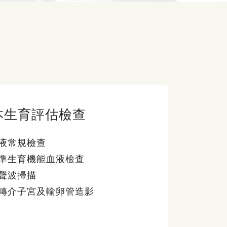
本生育評估檢查
液常規檢查
準生育機能血液檢查
聲波掃描
轉介子宮及輸卵管造影