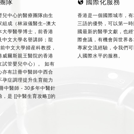
團隊
國際化服務
嬰兒中心的醫療團隊由生
香港是一個國際城市，有
家組成（林淑儀醫生–澳大
三語的優勢，可以第一時
本大學醫學博士，前香港
國最新的醫學文獻，也經
及中文大學名譽講師；龍
際會議，有機會與世界各
–前中文大學婦産科教授，
專家交流經驗，令我們可
港威爾斯親王醫院的香港
人國際水平的服務。
立試管嬰兒中心）。 如有
心亦有註冊中醫師中西合
不孕症調理提升生育能力
冊中醫師 - 30多年中醫針
，是 [[中醫生育攻略]]的