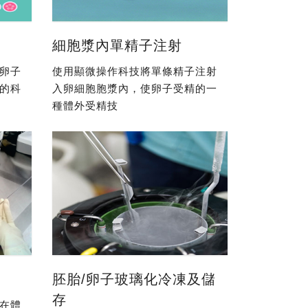
細胞漿內單精子注射
卵子
使用顯微操作科技將單條精子注射
的科
入卵細胞胞漿內，使卵子受精的一
種體外受精技
胚胎/卵子玻璃化冷凍及儲
存
在體