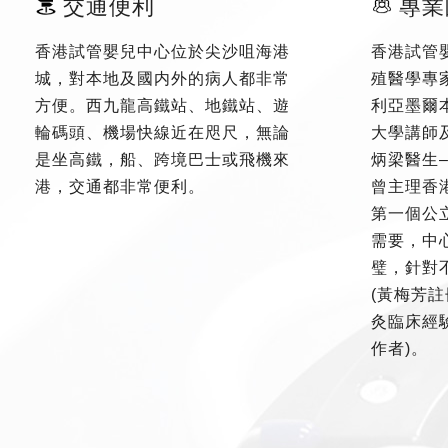
交通便利
專業
香港試管嬰兒中心位於尖沙咀海港
香港試管
城，對本地及國内外的病人都非常
殖醫學專
方便。西九龍高鐵站、地鐵站、遊
利亞墨爾
輪碼頭、機場快線近在咫尺，無論
大學講師
是坐高鐵，船、跨境巴士或飛機來
炳梁醫生
港，交通都非常便利。
曾主理香
第一個公
需要，中
璧，針對
(黃梅芳註
灸臨床經驗
作者)。