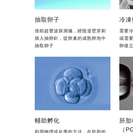
抽取卵子
冷凍
借助超聲波探測儀，經陰道壁穿刺
需要冷
插入抽卵針，從卵巢的成熟卵泡中
或需
抽取卵子
卵後立
輔助孵化
胚胎
（P
利用物理或化學的方法，在胚胎的