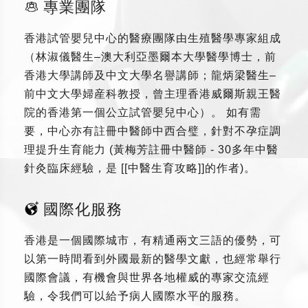
專業團隊
香港試管嬰兒中心的醫療團隊由生殖醫學專家組成
（林淑儀醫生–澳大利亞墨爾本大學醫學博士，前
香港大學講師及中文大學名譽講師；龍炳梁醫生–
前中文大學婦産科教授，曾主理香港威爾斯親王醫
院的香港第一個公立試管嬰兒中心）。 如有需
要，中心亦有註冊中醫師中西合璧，針對不孕症調
理提升生育能力 (黃梅芳註冊中醫師 - 30多年中醫
針灸臨床經驗，是 [[中醫生育攻略]]的作者)。
國際化服務
香港是一個國際城市，有精通兩文三語的優勢，可
以第一時間看到外國最新的醫學文獻，也經常舉行
國際會議，有機會與世界各地權威的專家交流經
驗，令我們可以給予病人國際水平的服務。