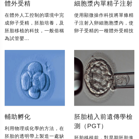
體外受精
細胞漿內單精子注射
在體外人工控制的環境中完
使用顯微操作科技將單條精
成卵子受精，胚胎培養，及
子注射入卵細胞胞漿內，使
胚胎移植的科技，一般俗稱
卵子受精的一種體外受精技
為試管嬰...
輔助孵化
胚胎植入前遺傳學檢
測（PGT）
利用物理或化學的方法，在
胚胎的透明帶上製造一處缺
胚胎移植前，對早期胚胎進