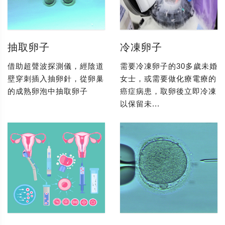
抽取卵子
冷凍卵子
借助超聲波探測儀，經陰道
需要冷凍卵子的30多歲未婚
壁穿刺插入抽卵針，從卵巢
女士，或需要做化療電療的
的成熟卵泡中抽取卵子
癌症病患，取卵後立即冷凍
以保留未...