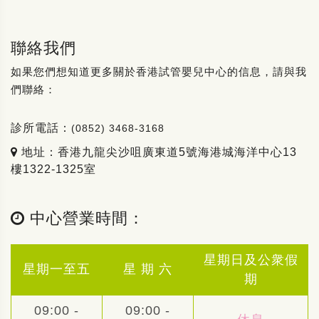
聯絡我們
如果您們想知道更多關於香港試管嬰兒中心的信息，請與我
們聯絡：
診所電話：
(0852) 3468-3168
地址：香港九龍尖沙咀廣東道5號海港城海洋中心13
樓1322-1325室
中心營業時間：
星期日及公衆假
星期一至五
星 期 六
期
09:00 -
09:00 -