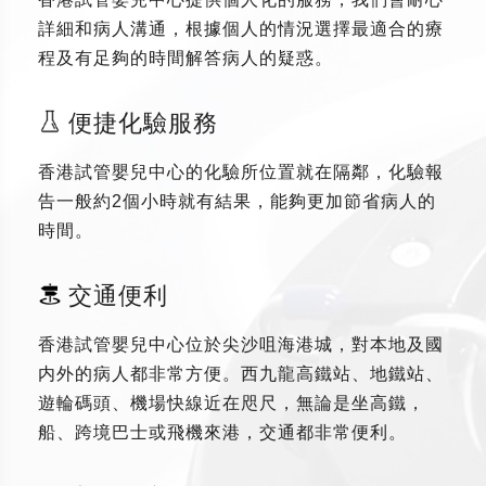
詳細和病人溝通，根據個人的情況選擇最適合的療
程及有足夠的時間解答病人的疑惑。
便捷化驗服務
香港試管嬰兒中心的化驗所位置就在隔鄰，化驗報
告一般約2個小時就有結果，能夠更加節省病人的
時間。
交通便利
香港試管嬰兒中心位於尖沙咀海港城，對本地及國
内外的病人都非常方便。西九龍高鐵站、地鐵站、
遊輪碼頭、機場快線近在咫尺，無論是坐高鐵，
船、跨境巴士或飛機來港，交通都非常便利。