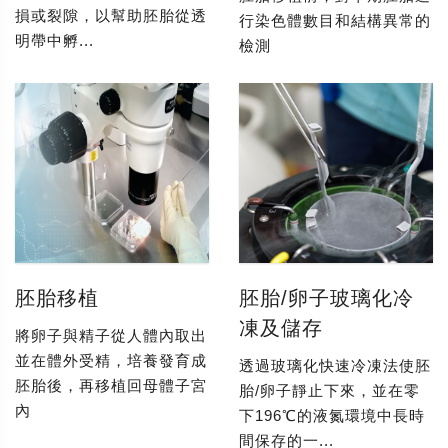
損或裂隙，以幫助胚胎從透
行染色體數目和結構異常的
明帶中孵...
檢測
胚胎移植
胚胎/卵子玻璃化冷
凍及儲存
將卵子與精子從人體內取出
並在體外受精，培養發育成
透過玻璃化快速冷凍法使胚
胚胎後，再移植回母體子宮
胎/卵子靜止下來，並在零
內
下196℃的液氮環境中長時
間保存的一...