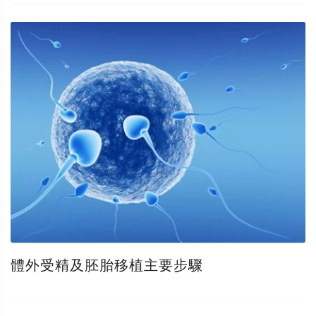
體外受精及胚胎移植主要步驟