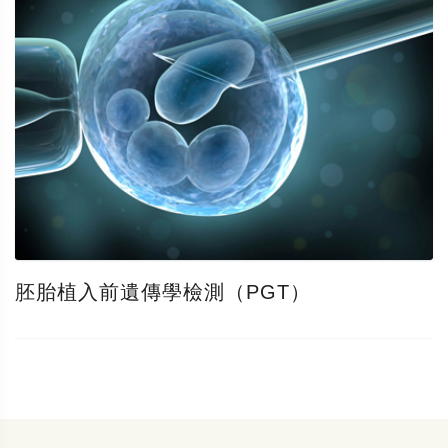
胚胎植入前遺傳學檢測（PGT）