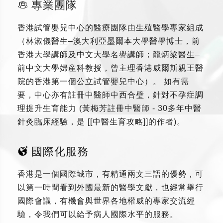
專業團隊
香港試管嬰兒中心的醫療團隊由生殖醫學專家組成
（林淑儀醫生–澳大利亞墨爾本大學醫學博士，前
香港大學講師及中文大學名譽講師；龍炳梁醫生–
前中文大學婦産科教授，曾主理香港威爾斯親王醫
院的香港第一個公立試管嬰兒中心）。 如有需
要，中心亦有註冊中醫師中西合璧，針對不孕症調
理提升生育能力 (黃梅芳註冊中醫師 - 30多年中醫
針灸臨床經驗，是 [[中醫生育攻略]]的作者)。
國際化服務
香港是一個國際城市，有精通兩文三語的優勢，可
以第一時間看到外國最新的醫學文獻，也經常舉行
國際會議，有機會與世界各地權威的專家交流經
驗，令我們可以給予病人國際水平的服務。