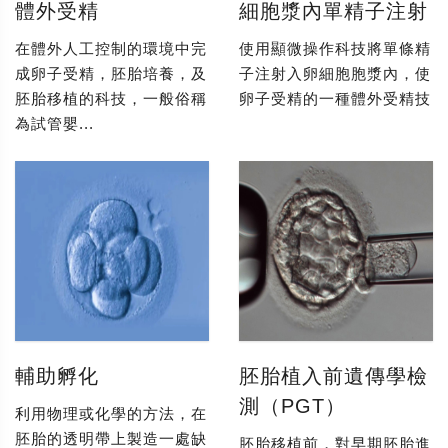
體外受精
細胞漿內單精子注射
在體外人工控制的環境中完
使用顯微操作科技將單條精
成卵子受精，胚胎培養，及
子注射入卵細胞胞漿內，使
胚胎移植的科技，一般俗稱
卵子受精的一種體外受精技
為試管嬰...
輔助孵化
胚胎植入前遺傳學檢
測（PGT）
利用物理或化學的方法，在
胚胎的透明帶上製造一處缺
胚胎移植前，對早期胚胎進