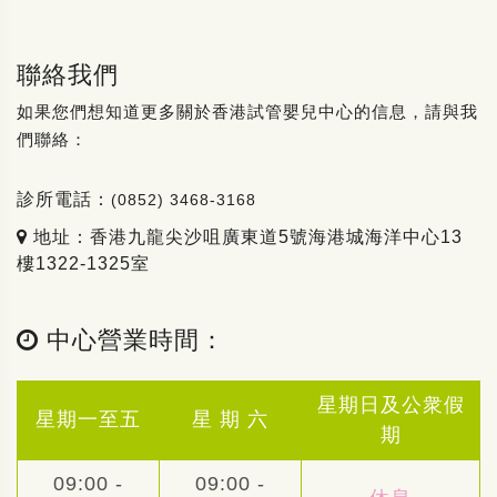
聯絡我們
如果您們想知道更多關於香港試管嬰兒中心的信息，請與我
們聯絡：
診所電話：
(0852) 3468-3168
地址：香港九龍尖沙咀廣東道5號海港城海洋中心13
樓1322-1325室
中心營業時間：
星期日及公衆假
星期一至五
星 期 六
期
09:00 -
09:00 -