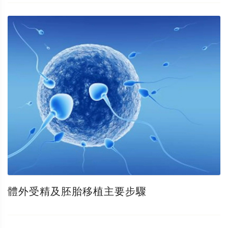
體外受精及胚胎移植主要步驟