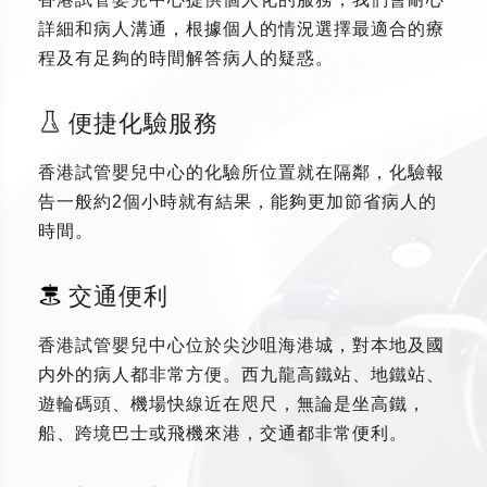
詳細和病人溝通，根據個人的情況選擇最適合的療
程及有足夠的時間解答病人的疑惑。
便捷化驗服務
香港試管嬰兒中心的化驗所位置就在隔鄰，化驗報
告一般約2個小時就有結果，能夠更加節省病人的
時間。
交通便利
香港試管嬰兒中心位於尖沙咀海港城，對本地及國
内外的病人都非常方便。西九龍高鐵站、地鐵站、
遊輪碼頭、機場快線近在咫尺，無論是坐高鐵，
船、跨境巴士或飛機來港，交通都非常便利。