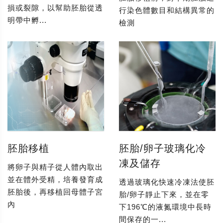
損或裂隙，以幫助胚胎從透
行染色體數目和結構異常的
明帶中孵...
檢測
胚胎移植
胚胎/卵子玻璃化冷
凍及儲存
將卵子與精子從人體內取出
並在體外受精，培養發育成
透過玻璃化快速冷凍法使胚
胚胎後，再移植回母體子宮
胎/卵子靜止下來，並在零
內
下196℃的液氮環境中長時
間保存的一...