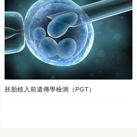
胚胎植入前遺傳學檢測（PGT）