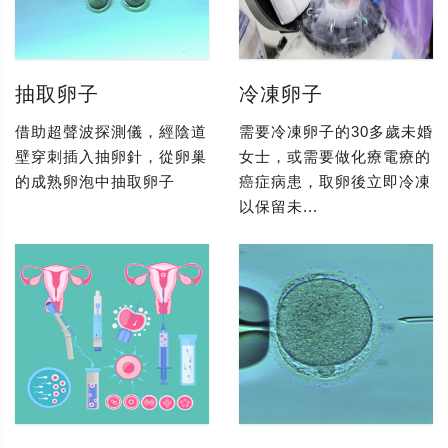
抽取卵子
冷凍卵子
借助超聲波探測儀，經陰道
需要冷凍卵子的30多歲未婚
壁穿刺插入抽卵針，從卵巢
女士，或需要做化療電療的
的成熟卵泡中抽取卵子
癌症病患，取卵後立即冷凍
以保留未...