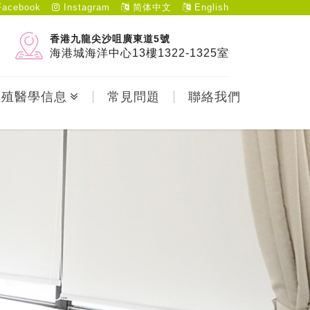
acebook
Instagram
简体中文
English
香港九龍尖沙咀廣東道5號
海港城海洋中心13樓1322-1325室
生殖醫學信息
常見問題
聯絡我們