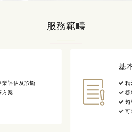
服務範疇
基
專業評估及診斷
精
療方案
標
超
可