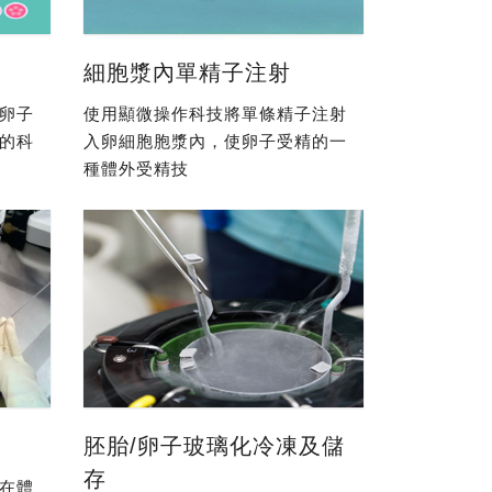
細胞漿內單精子注射
卵子
使用顯微操作科技將單條精子注射
的科
入卵細胞胞漿內，使卵子受精的一
種體外受精技
胚胎/卵子玻璃化冷凍及儲
存
在體