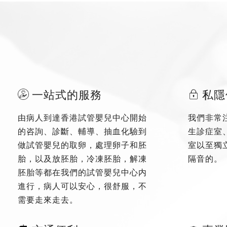
一站式的服務
私隱
由病人到達香港試管嬰兒中心開始
我們非常
的咨詢、診斷、輔導、抽血化驗到
生診症室
做試管嬰兒的取卵，處理卵子和胚
室以至獨
胎，以及放胚胎，冷凍胚胎，解凍
隔音的。
胚胎等都在我們的試管嬰兒中心内
進行，病人可以安心，很舒服，不
需要走來走去。