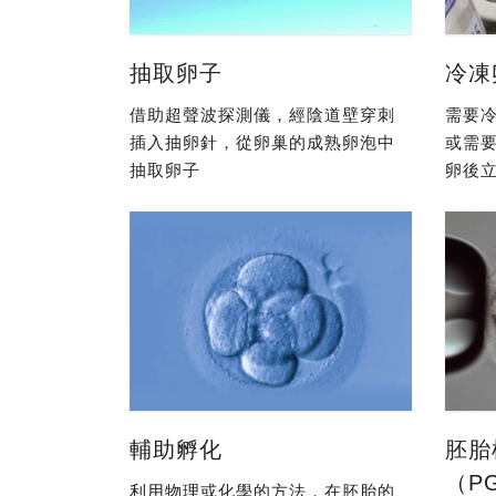
抽取卵子
冷凍
借助超聲波探測儀，經陰道壁穿刺
需要冷
插入抽卵針，從卵巢的成熟卵泡中
或需
抽取卵子
卵後立
輔助孵化
胚胎
（P
利用物理或化學的方法，在胚胎的