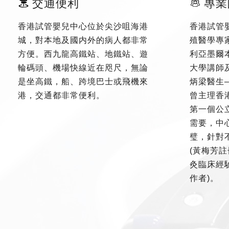
交通便利
專業
香港試管嬰兒中心位於尖沙咀海港
香港試管
城，對本地及國内外的病人都非常
殖醫學專
方便。西九龍高鐵站、地鐵站、遊
利亞墨爾
輪碼頭、機場快線近在咫尺，無論
大學講師
是坐高鐵，船、跨境巴士或飛機來
炳梁醫生
港，交通都非常便利。
曾主理香
第一個公
需要，中
璧，針對
(黃梅芳註
灸臨床經驗
作者)。