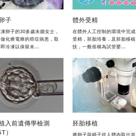
卵子
體外受精
凍卵子的30多歲未婚女士，
在體外人工控制的環境中完成
要做化療電療的癌症病患，取
受精，胚胎培養，及胚胎移植
即冷凍以保留未...
技，一般俗稱為試管嬰...
植入前遺傳學檢測
胚胎移植
GT）
將卵子與精子從人體內取出並