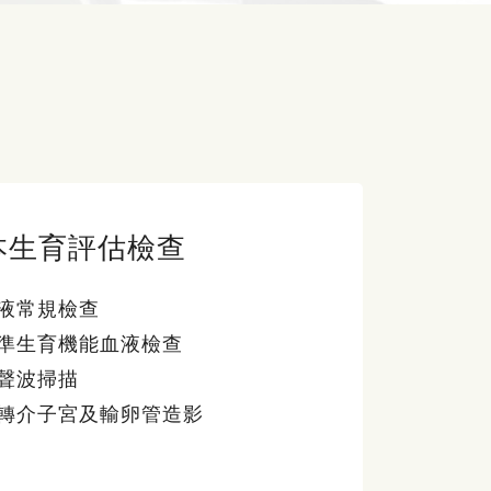
本生育評估檢查
液常規檢查
準生育機能血液檢查
聲波掃描
轉介子宮及輸卵管造影