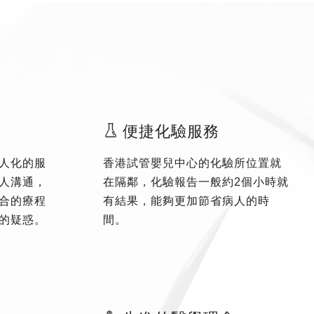
便捷化驗服務
人化的服
香港試管嬰兒中心的化驗所位置就
人溝通，
在隔鄰，化驗報告一般約2個小時就
合的療程
有結果，能夠更加節省病人的時
的疑惑。
間。