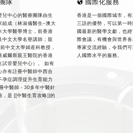
團隊
國際化服務
嬰兒中心的醫療團隊由生
香港是一個國際城市，有
家組成（林淑儀醫生–澳大
三語的優勢，可以第一時
本大學醫學博士，前香港
國最新的醫學文獻，也經
及中文大學名譽講師；龍
際會議，有機會與世界各
–前中文大學婦産科教授，
專家交流經驗，令我們可
港威爾斯親王醫院的香港
人國際水平的服務。
立試管嬰兒中心）。 如有
心亦有註冊中醫師中西合
不孕症調理提升生育能力
冊中醫師 - 30多年中醫針
，是 [[中醫生育攻略]]的