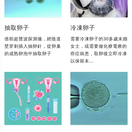
抽取卵子
冷凍卵子
借助超聲波探測儀，經陰道
需要冷凍卵子的30多歲未婚
壁穿刺插入抽卵針，從卵巢
女士，或需要做化療電療的
的成熟卵泡中抽取卵子
癌症病患，取卵後立即冷凍
以保留未...