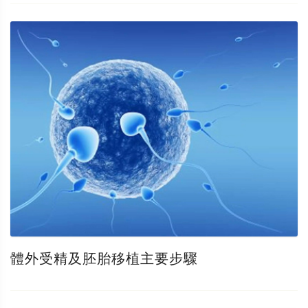
體外受精及胚胎移植主要步驟