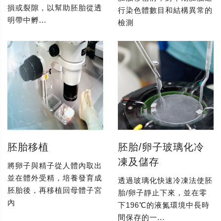
損或裂隙，以幫助胚胎從透
行染色體數目和結構異常的
明帶中孵...
檢測
胚胎移植
胚胎/卵子玻璃化冷
凍及儲存
將卵子與精子從人體內取出
並在體外受精，培養發育成
透過玻璃化快速冷凍法使胚
胚胎後，再移植回母體子宮
胎/卵子靜止下來，並在零
內
下196℃的液氮環境中長時
間保存的一...