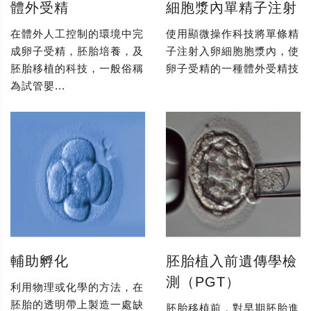
體外受精
細胞漿內單精子注射
在體外人工控制的環境中完
使用顯微操作科技將單條精
成卵子受精，胚胎培養，及
子注射入卵細胞胞漿內，使
胚胎移植的科技，一般俗稱
卵子受精的一種體外受精技
為試管嬰...
輔助孵化
胚胎植入前遺傳學檢
測（PGT）
利用物理或化學的方法，在
胚胎的透明帶上製造一處缺
胚胎移植前，對早期胚胎進