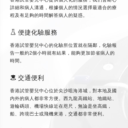
詳細和病人溝通，根據個人的情況選擇最適合的療
程及有足夠的時間解答病人的疑惑。
便捷化驗服務
香港試管嬰兒中心的化驗所位置就在隔鄰，化驗報
告一般約2個小時就有結果，能夠更加節省病人的
時間。
交通便利
香港試管嬰兒中心位於尖沙咀海港城，對本地及國
内外的病人都非常方便。西九龍高鐵站、地鐵站、
遊輪碼頭、機場快線近在咫尺，無論是坐高鐵，
船、跨境巴士或飛機來港，交通都非常便利。