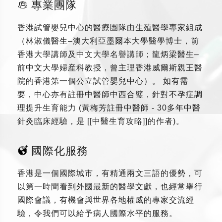
專業團隊
香港試管嬰兒中心的醫療團隊由生殖醫學專家組成
（林淑儀醫生–澳大利亞墨爾本大學醫學博士，前
香港大學講師及中文大學名譽講師；龍炳梁醫生–
前中文大學婦産科教授，曾主理香港威爾斯親王醫
院的香港第一個公立試管嬰兒中心）。 如有需
要，中心亦有註冊中醫師中西合璧，針對不孕症調
理提升生育能力 (黃梅芳註冊中醫師 - 30多年中醫
針灸臨床經驗，是 [[中醫生育攻略]]的作者)。
國際化服務
香港是一個國際城市，有精通兩文三語的優勢，可
以第一時間看到外國最新的醫學文獻，也經常舉行
國際會議，有機會與世界各地權威的專家交流經
驗，令我們可以給予病人國際水平的服務。