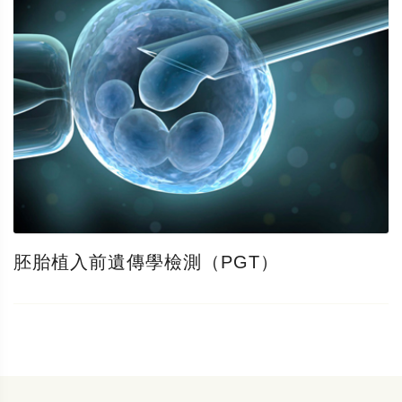
胚胎植入前遺傳學檢測（PGT）