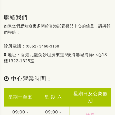
聯絡我們
如果您們想知道更多關於香港試管嬰兒中心的信息，請與我
們聯絡：
診所電話：
(0852) 3468-3168
地址：香港九龍尖沙咀廣東道5號海港城海洋中心13
樓1322-1325室
中心營業時間：
星期日及公衆假
星期一至五
星 期 六
期
09:00 -
09:00 -