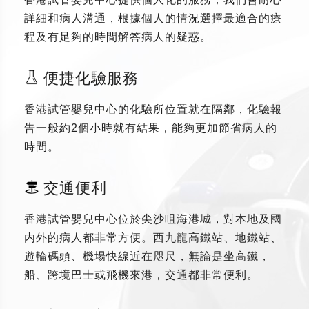
詳細和病人溝通，根據個人的情況選擇最適合的療
程及有足夠的時間解答病人的疑惑。
便捷化驗服務
香港試管嬰兒中心的化驗所位置就在隔鄰，化驗報
告一般約2個小時就有結果，能夠更加節省病人的
時間。
交通便利
香港試管嬰兒中心位於尖沙咀海港城，對本地及國
内外的病人都非常方便。西九龍高鐵站、地鐵站、
遊輪碼頭、機場快線近在咫尺，無論是坐高鐵，
船、跨境巴士或飛機來港，交通都非常便利。