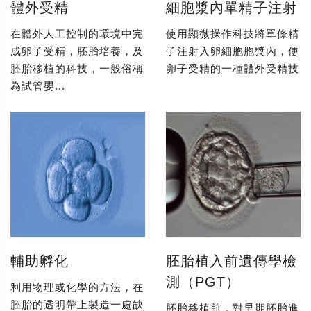
體外受精
細胞漿內單精子注射
在體外人工控制的環境中完
使用顯微操作科技將單條精
成卵子受精，胚胎培養，及
子注射入卵細胞胞漿內，使
胚胎移植的科技，一般俗稱
卵子受精的一種體外受精技
為試管嬰...
輔助孵化
胚胎植入前遺傳學檢
測（PGT）
利用物理或化學的方法，在
胚胎的透明帶上製造一處缺
胚胎移植前，對早期胚胎進