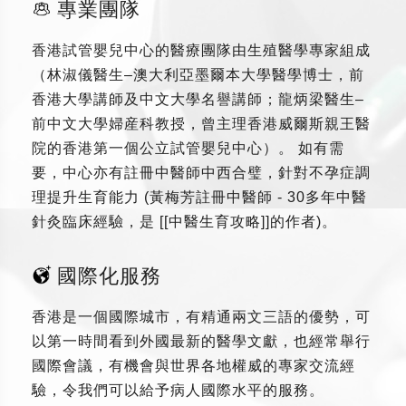
專業團隊
香港試管嬰兒中心的醫療團隊由生殖醫學專家組成
（林淑儀醫生–澳大利亞墨爾本大學醫學博士，前
香港大學講師及中文大學名譽講師；龍炳梁醫生–
前中文大學婦産科教授，曾主理香港威爾斯親王醫
院的香港第一個公立試管嬰兒中心）。 如有需
要，中心亦有註冊中醫師中西合璧，針對不孕症調
理提升生育能力 (黃梅芳註冊中醫師 - 30多年中醫
針灸臨床經驗，是 [[中醫生育攻略]]的作者)。
國際化服務
香港是一個國際城市，有精通兩文三語的優勢，可
以第一時間看到外國最新的醫學文獻，也經常舉行
國際會議，有機會與世界各地權威的專家交流經
驗，令我們可以給予病人國際水平的服務。