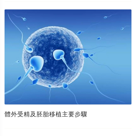
體外受精及胚胎移植主要步驟