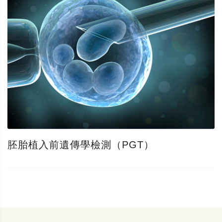
胚胎植入前遺傳學檢測（PGT）