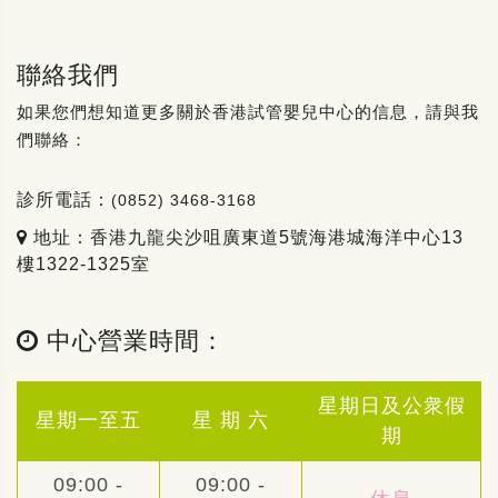
聯絡我們
如果您們想知道更多關於香港試管嬰兒中心的信息，請與我
們聯絡：
診所電話：
(0852) 3468-3168
地址：香港九龍尖沙咀廣東道5號海港城海洋中心13
樓1322-1325室
中心營業時間：
星期日及公衆假
星期一至五
星 期 六
期
09:00 -
09:00 -