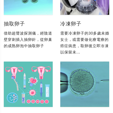
抽取卵子
冷凍卵子
借助超聲波探測儀，經陰道
需要冷凍卵子的30多歲未婚
壁穿刺插入抽卵針，從卵巢
女士，或需要做化療電療的
的成熟卵泡中抽取卵子
癌症病患，取卵後立即冷凍
以保留未...