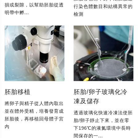
損或裂隙，以幫助胚胎從透
行染色體數目和結構異常的
明帶中孵...
檢測
胚胎移植
胚胎/卵子玻璃化冷
凍及儲存
將卵子與精子從人體內取出
並在體外受精，培養發育成
透過玻璃化快速冷凍法使胚
胚胎後，再移植回母體子宮
胎/卵子靜止下來，並在零
內
下196℃的液氮環境中長時
間保存的一...