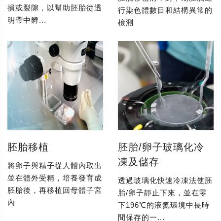
損或裂隙，以幫助胚胎從透
行染色體數目和結構異常的
明帶中孵...
檢測
胚胎移植
胚胎/卵子玻璃化冷
凍及儲存
將卵子與精子從人體內取出
並在體外受精，培養發育成
透過玻璃化快速冷凍法使胚
胚胎後，再移植回母體子宮
胎/卵子靜止下來，並在零
內
下196℃的液氮環境中長時
間保存的一...