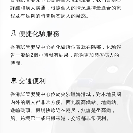
詳細和病人溝通，根據個人的情況選擇最適合的療
程及有足夠的時間解答病人的疑惑。
便捷化驗服務
香港試管嬰兒中心的化驗所位置就在隔鄰，化驗報
告一般約2個小時就有結果，能夠更加節省病人的
時間。
交通便利
香港試管嬰兒中心位於尖沙咀海港城，對本地及國
内外的病人都非常方便。西九龍高鐵站、地鐵站、
遊輪碼頭、機場快線近在咫尺，無論是坐高鐵，
船、跨境巴士或飛機來港，交通都非常便利。