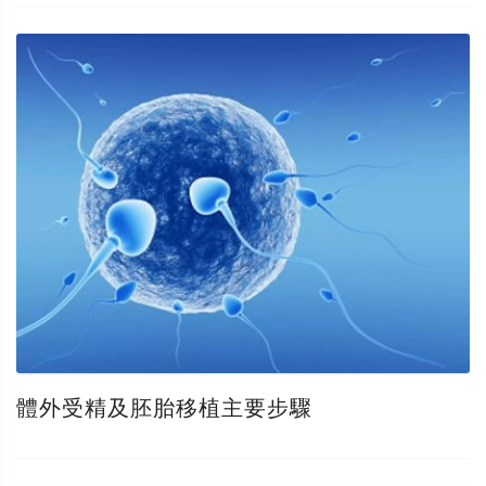
體外受精及胚胎移植主要步驟