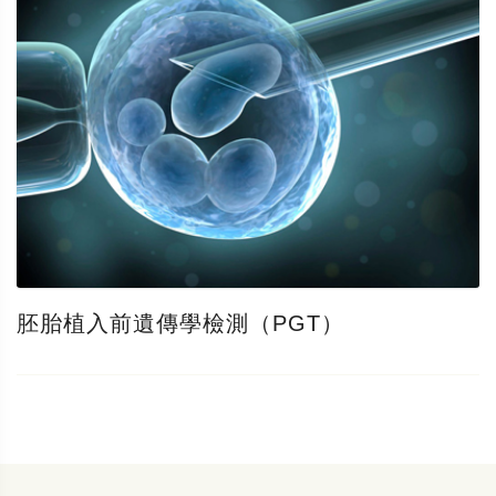
胚胎植入前遺傳學檢測（PGT）