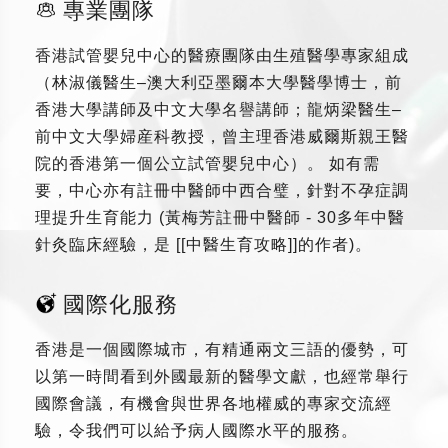
專業團隊
香港試管嬰兒中心的醫療團隊由生殖醫學專家組成
（林淑儀醫生–澳大利亞墨爾本大學醫學博士，前
香港大學講師及中文大學名譽講師；龍炳梁醫生–
前中文大學婦産科教授，曾主理香港威爾斯親王醫
院的香港第一個公立試管嬰兒中心）。 如有需
要，中心亦有註冊中醫師中西合璧，針對不孕症調
理提升生育能力 (黃梅芳註冊中醫師 - 30多年中醫
針灸臨床經驗，是 [[中醫生育攻略]]的作者)。
國際化服務
香港是一個國際城市，有精通兩文三語的優勢，可
以第一時間看到外國最新的醫學文獻，也經常舉行
國際會議，有機會與世界各地權威的專家交流經
驗，令我們可以給予病人國際水平的服務。