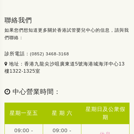
聯絡我們
如果您們想知道更多關於香港試管嬰兒中心的信息，請與我
們聯絡：
診所電話：
(0852) 3468-3168
地址：香港九龍尖沙咀廣東道5號海港城海洋中心13
樓1322-1325室
中心營業時間：
星期日及公衆假
星期一至五
星 期 六
期
09:00 -
09:00 -