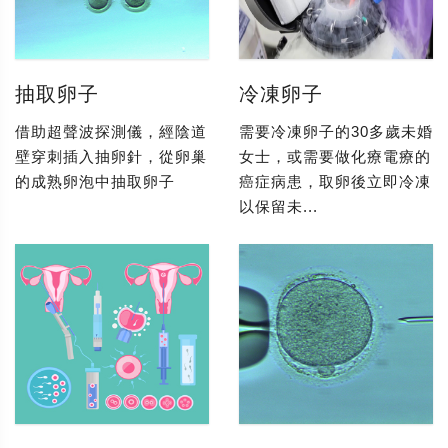
抽取卵子
冷凍卵子
借助超聲波探測儀，經陰道
需要冷凍卵子的30多歲未婚
壁穿刺插入抽卵針，從卵巢
女士，或需要做化療電療的
的成熟卵泡中抽取卵子
癌症病患，取卵後立即冷凍
以保留未...