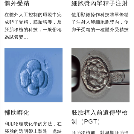
體外受精
細胞漿內單精子注射
在體外人工控制的環境中完
使用顯微操作科技將單條精
成卵子受精，胚胎培養，及
子注射入卵細胞胞漿內，使
胚胎移植的科技，一般俗稱
卵子受精的一種體外受精技
為試管嬰...
輔助孵化
胚胎植入前遺傳學檢
測（PGT）
利用物理或化學的方法，在
胚胎的透明帶上製造一處缺
胚胎移植前，對早期胚胎進