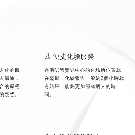
便捷化驗服務
人化的服
香港試管嬰兒中心的化驗所位置就
人溝通，
在隔鄰，化驗報告一般約2個小時就
合的療程
有結果，能夠更加節省病人的時
的疑惑。
間。