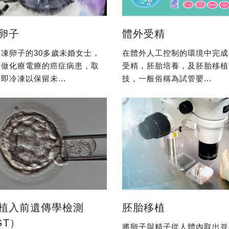
卵子
體外受精
凍卵子的30多歲未婚女士，
在體外人工控制的環境中完成
要做化療電療的癌症病患，取
受精，胚胎培養，及胚胎移植
即冷凍以保留未...
技，一般俗稱為試管嬰...
植入前遺傳學檢測
胚胎移植
GT）
將卵子與精子從人體內取出並