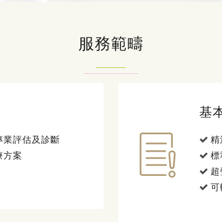
服務範疇
基
專業評估及診斷
精
療方案
標
超
可