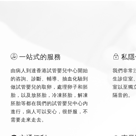
一站式的服務
私隱
由病人到達香港試管嬰兒中心開始
我們非常
的咨詢、診斷、輔導、抽血化驗到
生診症室
做試管嬰兒的取卵，處理卵子和胚
室以至獨
胎，以及放胚胎，冷凍胚胎，解凍
隔音的。
胚胎等都在我們的試管嬰兒中心内
進行，病人可以安心，很舒服，不
需要走來走去。