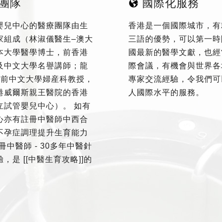
團隊
國際化服務
嬰兒中心的醫療團隊由生
香港是一個國際城市，有
家組成（林淑儀醫生–澳大
三語的優勢，可以第一時
本大學醫學博士，前香港
國最新的醫學文獻，也經
及中文大學名譽講師；龍
際會議，有機會與世界各
–前中文大學婦産科教授，
專家交流經驗，令我們可
港威爾斯親王醫院的香港
人國際水平的服務。
立試管嬰兒中心）。 如有
心亦有註冊中醫師中西合
不孕症調理提升生育能力
冊中醫師 - 30多年中醫針
，是 [[中醫生育攻略]]的