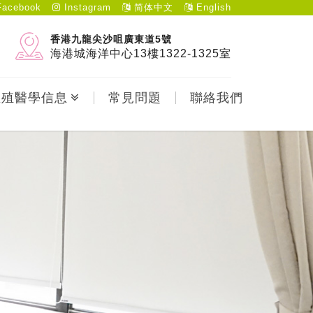
acebook
Instagram
简体中文
English
香港九龍尖沙咀廣東道5號
海港城海洋中心13樓1322-1325室
生殖醫學信息
常見問題
聯絡我們