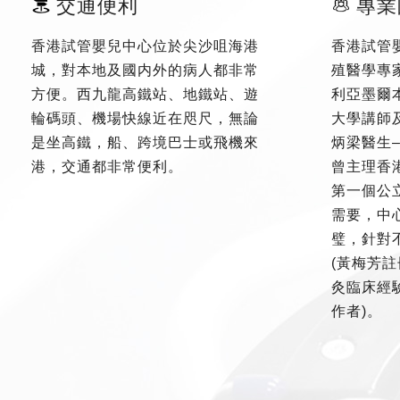
交通便利
專業
香港試管嬰兒中心位於尖沙咀海港
香港試管
城，對本地及國内外的病人都非常
殖醫學專
方便。西九龍高鐵站、地鐵站、遊
利亞墨爾
輪碼頭、機場快線近在咫尺，無論
大學講師
是坐高鐵，船、跨境巴士或飛機來
炳梁醫生
港，交通都非常便利。
曾主理香
第一個公
需要，中
璧，針對
(黃梅芳註
灸臨床經驗
作者)。