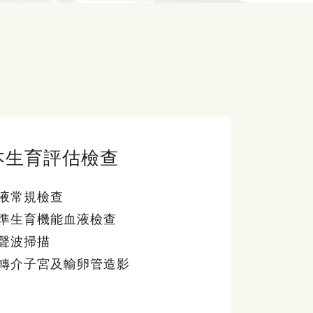
本生育評估檢查
液常規檢查
準生育機能血液檢查
聲波掃描
轉介子宮及輸卵管造影