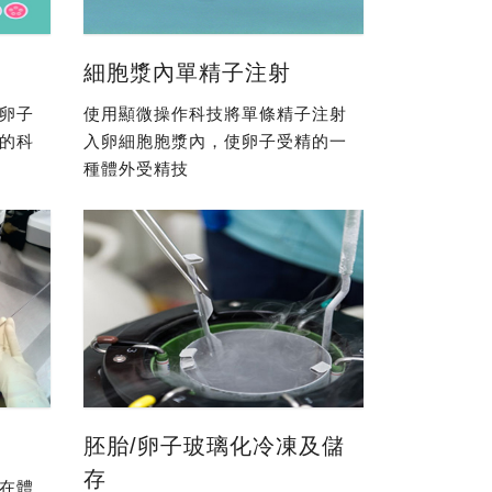
細胞漿內單精子注射
卵子
使用顯微操作科技將單條精子注射
的科
入卵細胞胞漿內，使卵子受精的一
種體外受精技
胚胎/卵子玻璃化冷凍及儲
存
在體