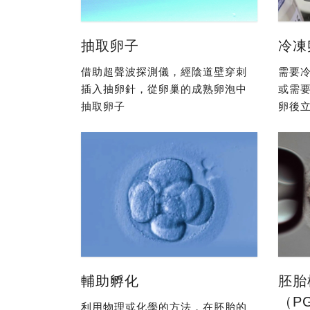
抽取卵子
冷凍
借助超聲波探測儀，經陰道壁穿刺
需要冷
插入抽卵針，從卵巢的成熟卵泡中
或需
抽取卵子
卵後立
輔助孵化
胚胎
（P
利用物理或化學的方法，在胚胎的