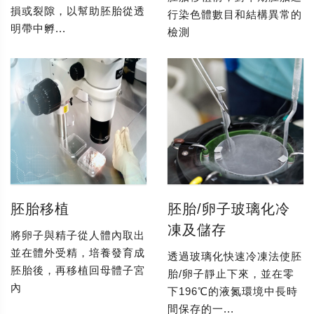
損或裂隙，以幫助胚胎從透
行染色體數目和結構異常的
明帶中孵...
檢測
胚胎移植
胚胎/卵子玻璃化冷
凍及儲存
將卵子與精子從人體內取出
並在體外受精，培養發育成
透過玻璃化快速冷凍法使胚
胚胎後，再移植回母體子宮
胎/卵子靜止下來，並在零
內
下196℃的液氮環境中長時
間保存的一...