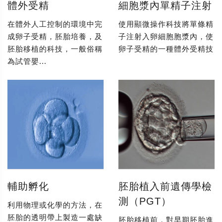
體外受精
細胞漿內單精子注射
在體外人工控制的環境中完
使用顯微操作科技將單條精
成卵子受精，胚胎培養，及
子注射入卵細胞胞漿內，使
胚胎移植的科技，一般俗稱
卵子受精的一種體外受精技
為試管嬰...
輔助孵化
胚胎植入前遺傳學檢
測（PGT）
利用物理或化學的方法，在
胚胎的透明帶上製造一處缺
胚胎移植前，對早期胚胎進