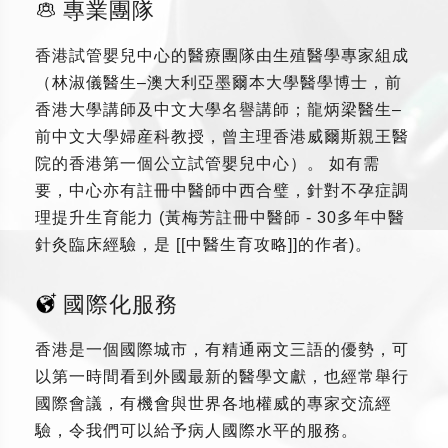
專業團隊
香港試管嬰兒中心的醫療團隊由生殖醫學專家組成
（林淑儀醫生–澳大利亞墨爾本大學醫學博士，前
香港大學講師及中文大學名譽講師；龍炳梁醫生–
前中文大學婦産科教授，曾主理香港威爾斯親王醫
院的香港第一個公立試管嬰兒中心）。 如有需
要，中心亦有註冊中醫師中西合璧，針對不孕症調
理提升生育能力 (黃梅芳註冊中醫師 - 30多年中醫
針灸臨床經驗，是 [[中醫生育攻略]]的作者)。
國際化服務
香港是一個國際城市，有精通兩文三語的優勢，可
以第一時間看到外國最新的醫學文獻，也經常舉行
國際會議，有機會與世界各地權威的專家交流經
驗，令我們可以給予病人國際水平的服務。