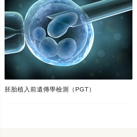
胚胎植入前遺傳學檢測（PGT）