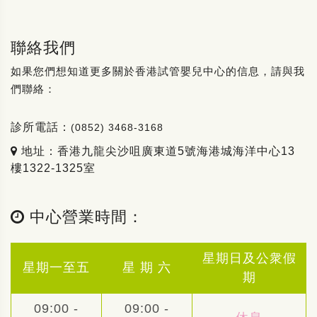
聯絡我們
如果您們想知道更多關於香港試管嬰兒中心的信息，請與我
們聯絡：
診所電話：
(0852) 3468-3168
地址：香港九龍尖沙咀廣東道5號海港城海洋中心13
樓1322-1325室
中心營業時間：
星期日及公衆假
星期一至五
星 期 六
期
09:00 -
09:00 -