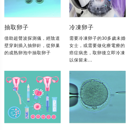
抽取卵子
冷凍卵子
借助超聲波探測儀，經陰道
需要冷凍卵子的30多歲未婚
壁穿刺插入抽卵針，從卵巢
女士，或需要做化療電療的
的成熟卵泡中抽取卵子
癌症病患，取卵後立即冷凍
以保留未...