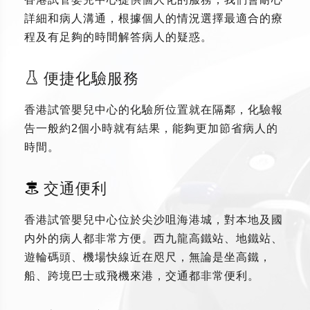
詳細和病人溝通，根據個人的情況選擇最適合的療
程及有足夠的時間解答病人的疑惑。
便捷化驗服務
香港試管嬰兒中心的化驗所位置就在隔鄰，化驗報
告一般約2個小時就有結果，能夠更加節省病人的
時間。
交通便利
香港試管嬰兒中心位於尖沙咀海港城，對本地及國
内外的病人都非常方便。西九龍高鐵站、地鐵站、
遊輪碼頭、機場快線近在咫尺，無論是坐高鐵，
船、跨境巴士或飛機來港，交通都非常便利。