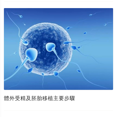
體外受精及胚胎移植主要步驟