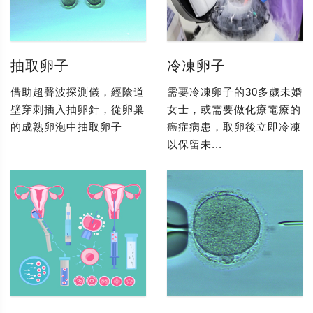
抽取卵子
冷凍卵子
借助超聲波探測儀，經陰道
需要冷凍卵子的30多歲未婚
壁穿刺插入抽卵針，從卵巢
女士，或需要做化療電療的
的成熟卵泡中抽取卵子
癌症病患，取卵後立即冷凍
以保留未...