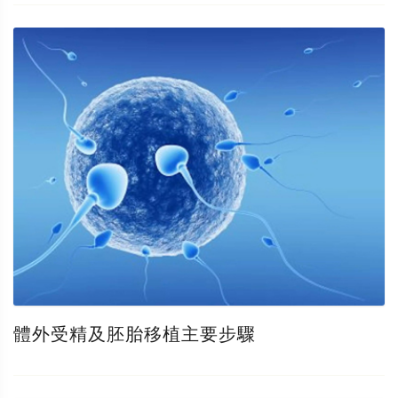
體外受精及胚胎移植主要步驟