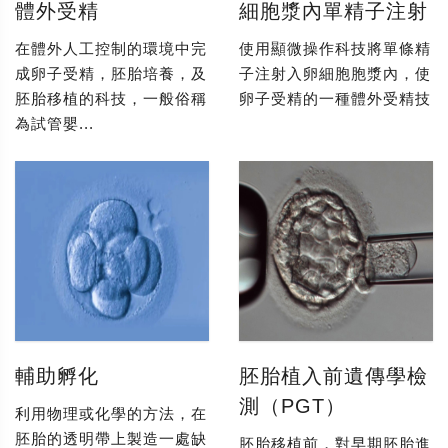
體外受精
細胞漿內單精子注射
在體外人工控制的環境中完
使用顯微操作科技將單條精
成卵子受精，胚胎培養，及
子注射入卵細胞胞漿內，使
胚胎移植的科技，一般俗稱
卵子受精的一種體外受精技
為試管嬰...
輔助孵化
胚胎植入前遺傳學檢
測（PGT）
利用物理或化學的方法，在
胚胎的透明帶上製造一處缺
胚胎移植前，對早期胚胎進