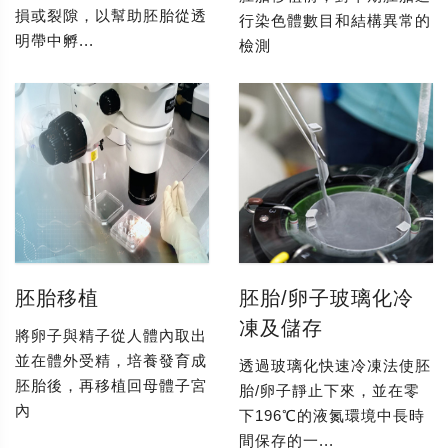
損或裂隙，以幫助胚胎從透
行染色體數目和結構異常的
明帶中孵...
檢測
胚胎移植
胚胎/卵子玻璃化冷
凍及儲存
將卵子與精子從人體內取出
並在體外受精，培養發育成
透過玻璃化快速冷凍法使胚
胚胎後，再移植回母體子宮
胎/卵子靜止下來，並在零
內
下196℃的液氮環境中長時
間保存的一...