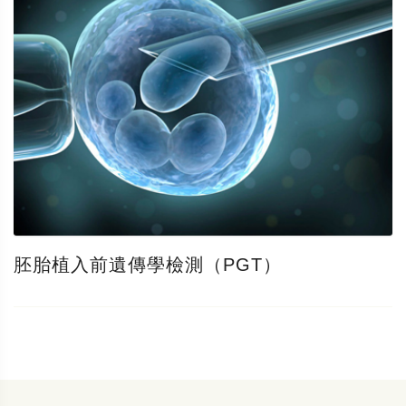
胚胎植入前遺傳學檢測（PGT）