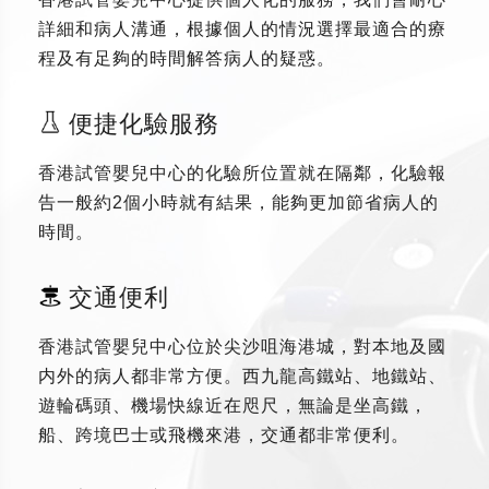
詳細和病人溝通，根據個人的情況選擇最適合的療
程及有足夠的時間解答病人的疑惑。
便捷化驗服務
香港試管嬰兒中心的化驗所位置就在隔鄰，化驗報
告一般約2個小時就有結果，能夠更加節省病人的
時間。
交通便利
香港試管嬰兒中心位於尖沙咀海港城，對本地及國
内外的病人都非常方便。西九龍高鐵站、地鐵站、
遊輪碼頭、機場快線近在咫尺，無論是坐高鐵，
船、跨境巴士或飛機來港，交通都非常便利。