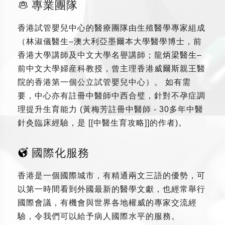
專業團隊
香港試管嬰兒中心的醫療團隊由生殖醫學專家組成
（林淑儀醫生–澳大利亞墨爾本大學醫學博士，前
香港大學講師及中文大學名譽講師；龍炳梁醫生–
前中文大學婦産科教授，曾主理香港威爾斯親王醫
院的香港第一個公立試管嬰兒中心）。 如有需
要，中心亦有註冊中醫師中西合璧，針對不孕症調
理提升生育能力 (黃梅芳註冊中醫師 - 30多年中醫
針灸臨床經驗，是 [[中醫生育攻略]]的作者)。
國際化服務
香港是一個國際城市，有精通兩文三語的優勢，可
以第一時間看到外國最新的醫學文獻，也經常舉行
國際會議，有機會與世界各地權威的專家交流經
驗，令我們可以給予病人國際水平的服務。