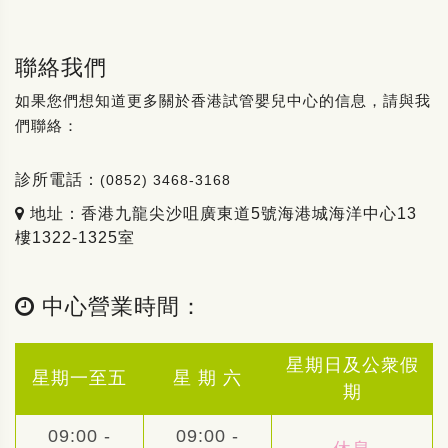
聯絡我們
如果您們想知道更多關於香港試管嬰兒中心的信息，請與我
們聯絡：
診所電話：
(0852) 3468-3168
地址：香港九龍尖沙咀廣東道5號海港城海洋中心13
樓1322-1325室
中心營業時間：
星期日及公衆假
星期一至五
星 期 六
期
09:00 -
09:00 -