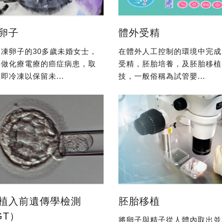
卵子
體外受精
凍卵子的30多歲未婚女士，
在體外人工控制的環境中完成
要做化療電療的癌症病患，取
受精，胚胎培養，及胚胎移植
即冷凍以保留未...
技，一般俗稱為試管嬰...
植入前遺傳學檢測
胚胎移植
GT）
將卵子與精子從人體內取出並