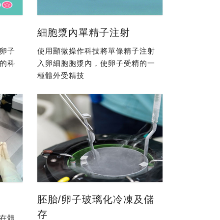
細胞漿內單精子注射
卵子
使用顯微操作科技將單條精子注射
的科
入卵細胞胞漿內，使卵子受精的一
種體外受精技
胚胎/卵子玻璃化冷凍及儲
存
在體