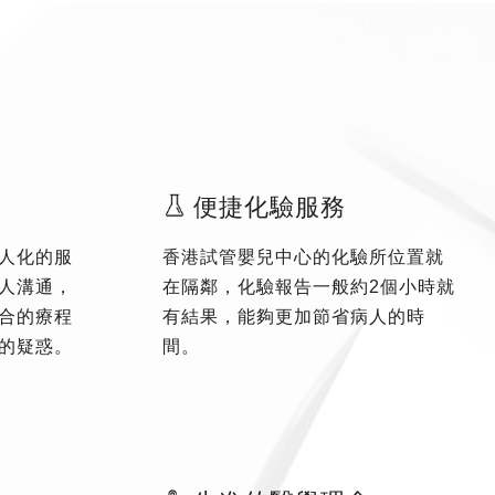
便捷化驗服務
人化的服
香港試管嬰兒中心的化驗所位置就
人溝通，
在隔鄰，化驗報告一般約2個小時就
合的療程
有結果，能夠更加節省病人的時
的疑惑。
間。