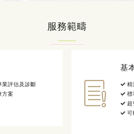
服務範疇
基
專業評估及診斷
精
療方案
標
超
可