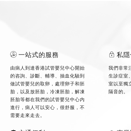
一站式的服務
私隱
由病人到達香港試管嬰兒中心開始
我們非常
的咨詢、診斷、輔導、抽血化驗到
生診症室
做試管嬰兒的取卵，處理卵子和胚
室以至獨
胎，以及放胚胎，冷凍胚胎，解凍
隔音的。
胚胎等都在我們的試管嬰兒中心内
進行，病人可以安心，很舒服，不
需要走來走去。