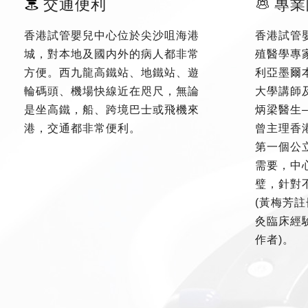
交通便利
專業
香港試管嬰兒中心位於尖沙咀海港
香港試管
城，對本地及國内外的病人都非常
殖醫學專
方便。西九龍高鐵站、地鐵站、遊
利亞墨爾
輪碼頭、機場快線近在咫尺，無論
大學講師
是坐高鐵，船、跨境巴士或飛機來
炳梁醫生
港，交通都非常便利。
曾主理香
第一個公
需要，中
璧，針對
(黃梅芳註
灸臨床經驗
作者)。