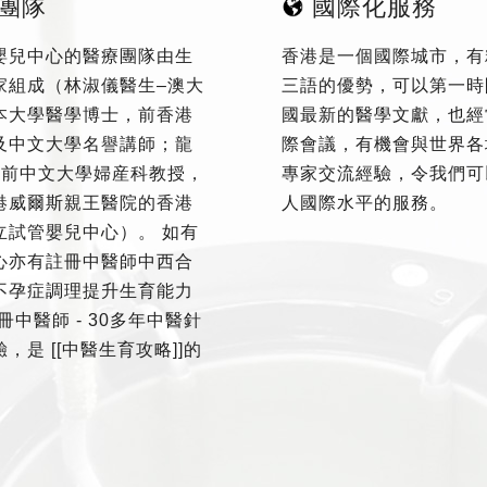
團隊
國際化服務
嬰兒中心的醫療團隊由生
香港是一個國際城市，有
家組成（林淑儀醫生–澳大
三語的優勢，可以第一時
本大學醫學博士，前香港
國最新的醫學文獻，也經
及中文大學名譽講師；龍
際會議，有機會與世界各
–前中文大學婦産科教授，
專家交流經驗，令我們可
港威爾斯親王醫院的香港
人國際水平的服務。
立試管嬰兒中心）。 如有
心亦有註冊中醫師中西合
不孕症調理提升生育能力
冊中醫師 - 30多年中醫針
，是 [[中醫生育攻略]]的