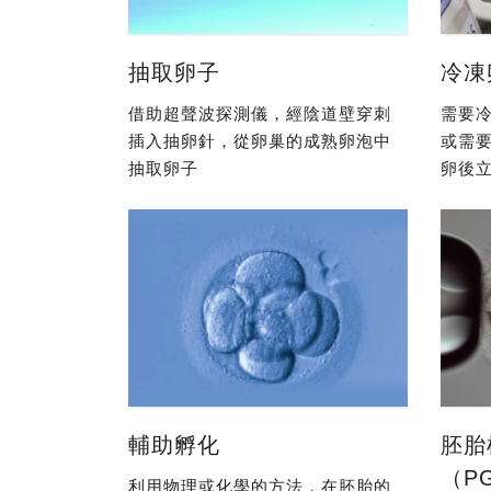
抽取卵子
冷凍
借助超聲波探測儀，經陰道壁穿刺
需要冷
插入抽卵針，從卵巢的成熟卵泡中
或需
抽取卵子
卵後立
輔助孵化
胚胎
（P
利用物理或化學的方法，在胚胎的