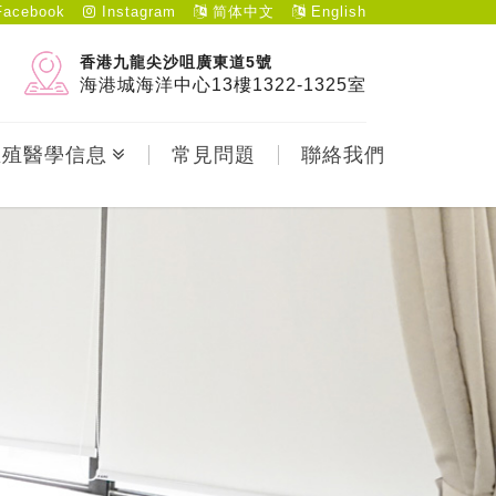
acebook
Instagram
简体中文
English
香港九龍尖沙咀廣東道5號
海港城海洋中心13樓1322-1325室
生殖醫學信息
常見問題
聯絡我們