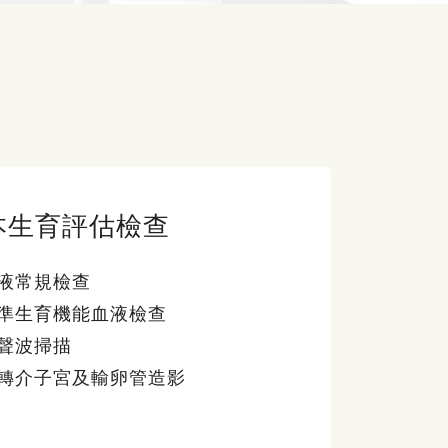
本生育評估檢查
液常規檢查
準生育機能血液檢查
聲波掃描
轉介子宮及輸卵管造影