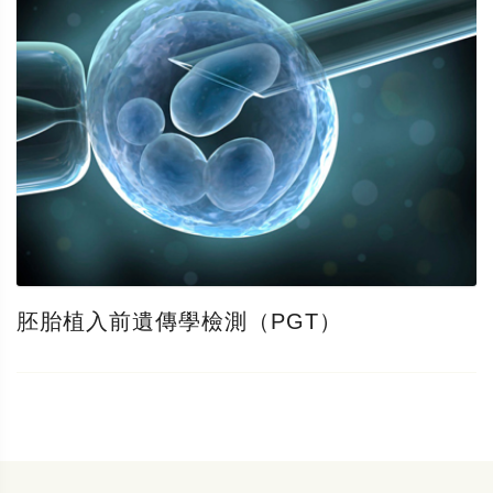
胚胎植入前遺傳學檢測（PGT）