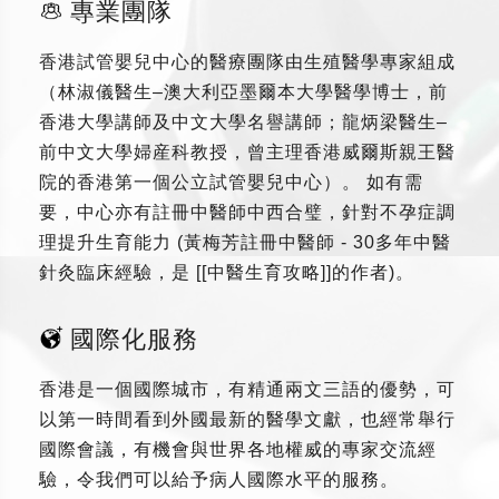
專業團隊
香港試管嬰兒中心的醫療團隊由生殖醫學專家組成
（林淑儀醫生–澳大利亞墨爾本大學醫學博士，前
香港大學講師及中文大學名譽講師；龍炳梁醫生–
前中文大學婦産科教授，曾主理香港威爾斯親王醫
院的香港第一個公立試管嬰兒中心）。 如有需
要，中心亦有註冊中醫師中西合璧，針對不孕症調
理提升生育能力 (黃梅芳註冊中醫師 - 30多年中醫
針灸臨床經驗，是 [[中醫生育攻略]]的作者)。
國際化服務
香港是一個國際城市，有精通兩文三語的優勢，可
以第一時間看到外國最新的醫學文獻，也經常舉行
國際會議，有機會與世界各地權威的專家交流經
驗，令我們可以給予病人國際水平的服務。