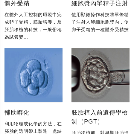
體外受精
細胞漿內單精子注射
在體外人工控制的環境中完
使用顯微操作科技將單條精
成卵子受精，胚胎培養，及
子注射入卵細胞胞漿內，使
胚胎移植的科技，一般俗稱
卵子受精的一種體外受精技
為試管嬰...
輔助孵化
胚胎植入前遺傳學檢
測（PGT）
利用物理或化學的方法，在
胚胎的透明帶上製造一處缺
胚胎移植前，對早期胚胎進