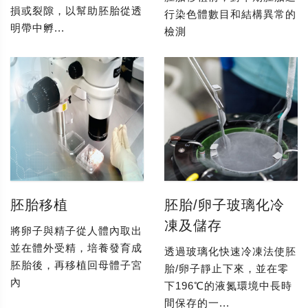
損或裂隙，以幫助胚胎從透
行染色體數目和結構異常的
明帶中孵...
檢測
胚胎移植
胚胎/卵子玻璃化冷
凍及儲存
將卵子與精子從人體內取出
並在體外受精，培養發育成
透過玻璃化快速冷凍法使胚
胚胎後，再移植回母體子宮
胎/卵子靜止下來，並在零
內
下196℃的液氮環境中長時
間保存的一...