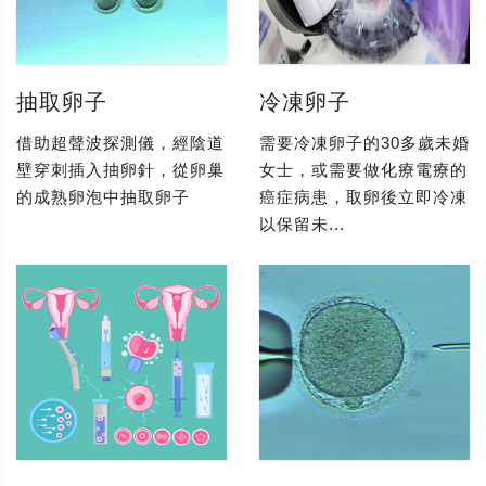
抽取卵子
冷凍卵子
借助超聲波探測儀，經陰道
需要冷凍卵子的30多歲未婚
壁穿刺插入抽卵針，從卵巢
女士，或需要做化療電療的
的成熟卵泡中抽取卵子
癌症病患，取卵後立即冷凍
以保留未...