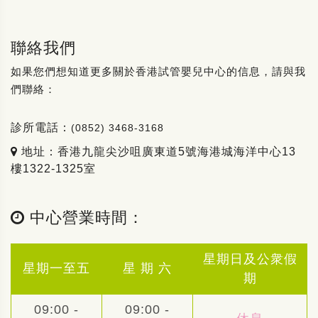
聯絡我們
如果您們想知道更多關於香港試管嬰兒中心的信息，請與我
們聯絡：
診所電話：
(0852) 3468-3168
地址：香港九龍尖沙咀廣東道5號海港城海洋中心13
樓1322-1325室
中心營業時間：
星期日及公衆假
星期一至五
星 期 六
期
09:00 -
09:00 -