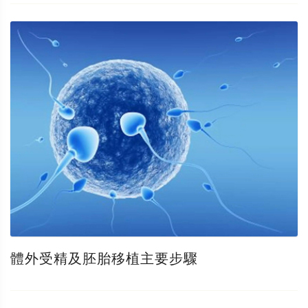
體外受精及胚胎移植主要步驟