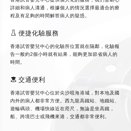
詳細和病人溝通，根據個人的情況選擇最適合的療
程及有足夠的時間解答病人的疑惑。
便捷化驗服務
香港試管嬰兒中心的化驗所位置就在隔鄰，化驗報
告一般約2個小時就有結果，能夠更加節省病人的
時間。
交通便利
香港試管嬰兒中心位於尖沙咀海港城，對本地及國
内外的病人都非常方便。西九龍高鐵站、地鐵站、
遊輪碼頭、機場快線近在咫尺，無論是坐高鐵，
船、跨境巴士或飛機來港，交通都非常便利。