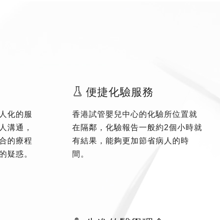
便捷化驗服務
人化的服
香港試管嬰兒中心的化驗所位置就
人溝通，
在隔鄰，化驗報告一般約2個小時就
合的療程
有結果，能夠更加節省病人的時
的疑惑。
間。