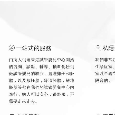
一站式的服務
私隱
由病人到達香港試管嬰兒中心開始
我們非常
的咨詢、診斷、輔導、抽血化驗到
生診症室
做試管嬰兒的取卵，處理卵子和胚
室以至獨
胎，以及放胚胎，冷凍胚胎，解凍
隔音的。
胚胎等都在我們的試管嬰兒中心内
進行，病人可以安心，很舒服，不
需要走來走去。