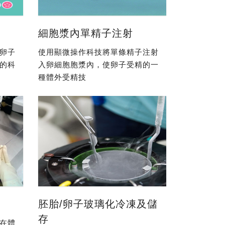
細胞漿內單精子注射
卵子
使用顯微操作科技將單條精子注射
的科
入卵細胞胞漿內，使卵子受精的一
種體外受精技
胚胎/卵子玻璃化冷凍及儲
存
在體