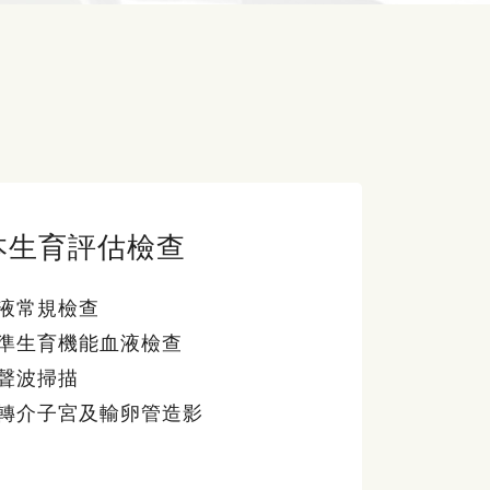
本生育評估檢查
液常規檢查
準生育機能血液檢查
聲波掃描
轉介子宮及輸卵管造影