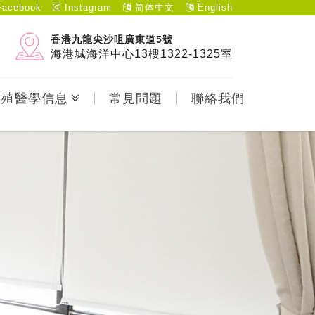
acebook
Instagram
简体中文
English
香港九龍尖沙咀廣東道5號
海港城海洋中心13樓1322-1325室
生殖醫學信息
常見問題
聯絡我們