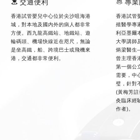
交通便利
專業
香港試管嬰兒中心位於尖沙咀海港
香港試管
城，對本地及國内外的病人都非常
殖醫學專
方便。西九龍高鐵站、地鐵站、遊
利亞墨爾
輪碼頭、機場快線近在咫尺，無論
大學講師
是坐高鐵，船、跨境巴士或飛機來
炳梁醫生
港，交通都非常便利。
曾主理香
第一個公
需要，中
璧，針對
(黃梅芳註
灸臨床經驗
作者)。