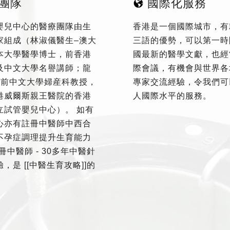
團隊
國際化服務
嬰兒中心的醫療團隊由生
香港是一個國際城市，有
家組成（林淑儀醫生–澳大
三語的優勢，可以第一時
本大學醫學博士，前香港
國最新的醫學文獻，也經
及中文大學名譽講師；龍
際會議，有機會與世界各
–前中文大學婦産科教授，
專家交流經驗，令我們可
港威爾斯親王醫院的香港
人國際水平的服務。
立試管嬰兒中心）。 如有
心亦有註冊中醫師中西合
不孕症調理提升生育能力
冊中醫師 - 30多年中醫針
，是 [[中醫生育攻略]]的