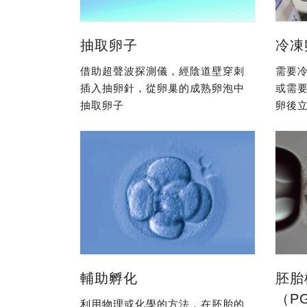
抽取卵子
冷凍
借助超聲波探測儀，經陰道壁穿刺
需要冷
插入抽卵針，從卵巢的成熟卵泡中
或需
抽取卵子
卵後立
輔助孵化
胚胎
（P
利用物理或化學的方法，在胚胎的