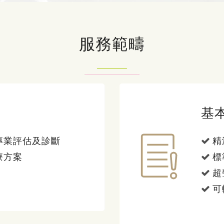
服務範疇
基
專業評估及診斷
精
療方案
標
超
可