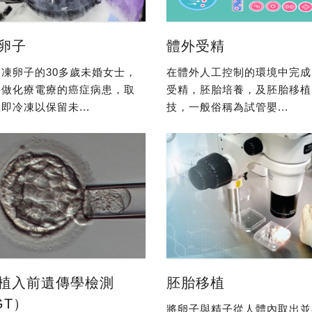
卵子
體外受精
凍卵子的30多歲未婚女士，
在體外人工控制的環境中完成
要做化療電療的癌症病患，取
受精，胚胎培養，及胚胎移植
即冷凍以保留未...
技，一般俗稱為試管嬰...
植入前遺傳學檢測
胚胎移植
GT）
將卵子與精子從人體內取出並