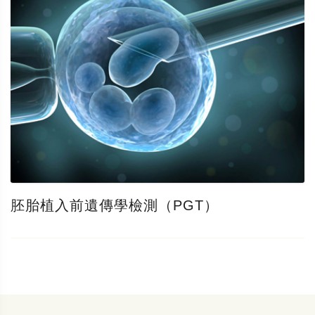
胚胎植入前遺傳學檢測（PGT）