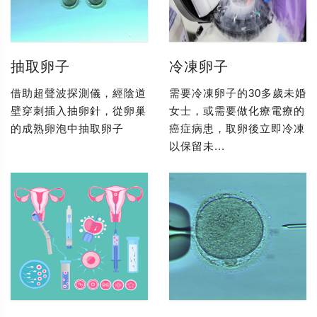
抽取卵子
冷凍卵子
借助超聲波探測儀，經陰道
需要冷凍卵子的30多歲未婚
壁穿刺插入抽卵針，從卵巢
女士，或需要做化療電療的
的成熟卵泡中抽取卵子
癌症病患，取卵後立即冷凍
以保留未...