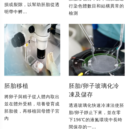
損或裂隙，以幫助胚胎從透
行染色體數目和結構異常的
明帶中孵...
檢測
胚胎移植
胚胎/卵子玻璃化冷
凍及儲存
將卵子與精子從人體內取出
並在體外受精，培養發育成
透過玻璃化快速冷凍法使胚
胚胎後，再移植回母體子宮
胎/卵子靜止下來，並在零
內
下196℃的液氮環境中長時
間保存的一...