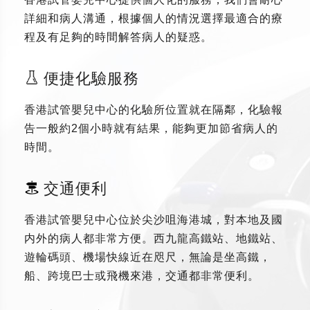
詳細和病人溝通，根據個人的情況選擇最適合的療
程及有足夠的時間解答病人的疑惑。
便捷化驗服務
香港試管嬰兒中心的化驗所位置就在隔鄰，化驗報
告一般約2個小時就有結果，能夠更加節省病人的
時間。
交通便利
香港試管嬰兒中心位於尖沙咀海港城，對本地及國
内外的病人都非常方便。西九龍高鐵站、地鐵站、
遊輪碼頭、機場快線近在咫尺，無論是坐高鐵，
船、跨境巴士或飛機來港，交通都非常便利。