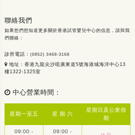
聯絡我們
如果您們想知道更多關於香港試管嬰兒中心的信息，請與我
們聯絡：
診所電話：
(0852) 3468-3168
地址：香港九龍尖沙咀廣東道5號海港城海洋中心13
樓1322-1325室
中心營業時間：
星期日及公衆假
星期一至五
星 期 六
期
09:00 -
09:00 -