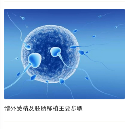
體外受精及胚胎移植主要步驟