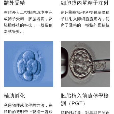
體外受精
細胞漿內單精子注射
在體外人工控制的環境中完
使用顯微操作科技將單條精
成卵子受精，胚胎培養，及
子注射入卵細胞胞漿內，使
胚胎移植的科技，一般俗稱
卵子受精的一種體外受精技
為試管嬰...
輔助孵化
胚胎植入前遺傳學檢
測（PGT）
利用物理或化學的方法，在
胚胎的透明帶上製造一處缺
胚胎移植前，對早期胚胎進