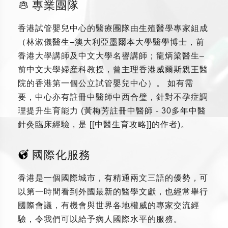
專業團隊
香港試管嬰兒中心的醫療團隊由生殖醫學專家組成
（林淑儀醫生–澳大利亞墨爾本大學醫學博士，前
香港大學講師及中文大學名譽講師；龍炳梁醫生–
前中文大學婦産科教授，曾主理香港威爾斯親王醫
院的香港第一個公立試管嬰兒中心）。 如有需
要，中心亦有註冊中醫師中西合璧，針對不孕症調
理提升生育能力 (黃梅芳註冊中醫師 - 30多年中醫
針灸臨床經驗，是 [[中醫生育攻略]]的作者)。
國際化服務
香港是一個國際城市，有精通兩文三語的優勢，可
以第一時間看到外國最新的醫學文獻，也經常舉行
國際會議，有機會與世界各地權威的專家交流經
驗，令我們可以給予病人國際水平的服務。