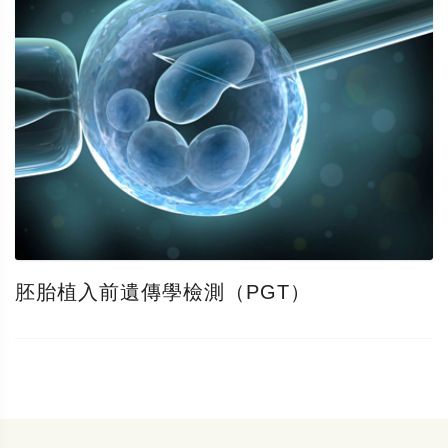
胚胎植入前遺傳學檢測（PGT）