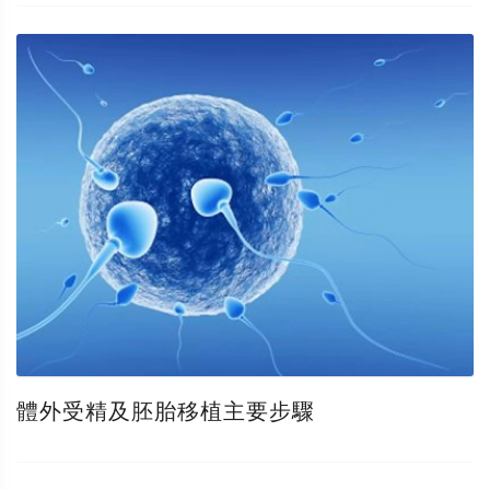
體外受精及胚胎移植主要步驟