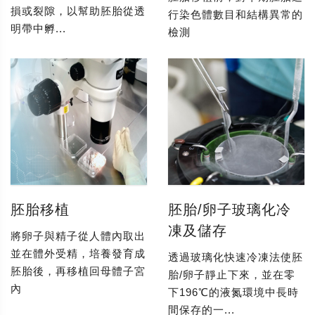
損或裂隙，以幫助胚胎從透
行染色體數目和結構異常的
明帶中孵...
檢測
胚胎移植
胚胎/卵子玻璃化冷
凍及儲存
將卵子與精子從人體內取出
並在體外受精，培養發育成
透過玻璃化快速冷凍法使胚
胚胎後，再移植回母體子宮
胎/卵子靜止下來，並在零
內
下196℃的液氮環境中長時
間保存的一...