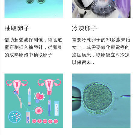
抽取卵子
冷凍卵子
借助超聲波探測儀，經陰道
需要冷凍卵子的30多歲未婚
壁穿刺插入抽卵針，從卵巢
女士，或需要做化療電療的
的成熟卵泡中抽取卵子
癌症病患，取卵後立即冷凍
以保留未...