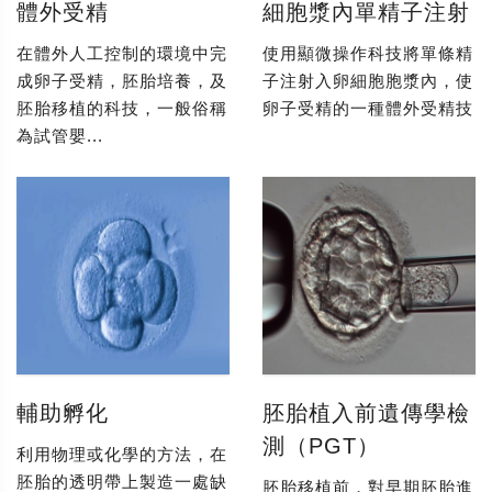
體外受精
細胞漿內單精子注射
在體外人工控制的環境中完
使用顯微操作科技將單條精
成卵子受精，胚胎培養，及
子注射入卵細胞胞漿內，使
胚胎移植的科技，一般俗稱
卵子受精的一種體外受精技
為試管嬰...
輔助孵化
胚胎植入前遺傳學檢
測（PGT）
利用物理或化學的方法，在
胚胎的透明帶上製造一處缺
胚胎移植前，對早期胚胎進