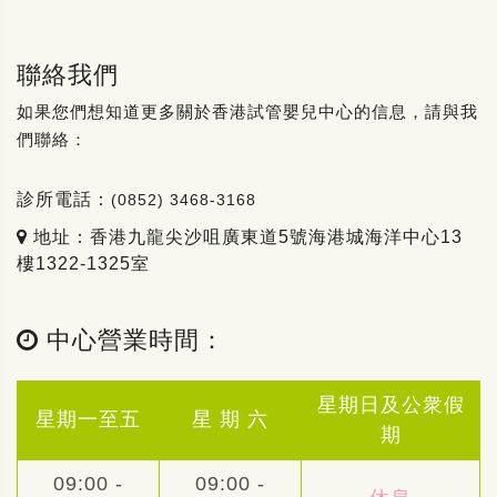
聯絡我們
如果您們想知道更多關於香港試管嬰兒中心的信息，請與我
們聯絡：
診所電話：
(0852) 3468-3168
地址：香港九龍尖沙咀廣東道5號海港城海洋中心13
樓1322-1325室
中心營業時間：
星期日及公衆假
星期一至五
星 期 六
期
09:00 -
09:00 -