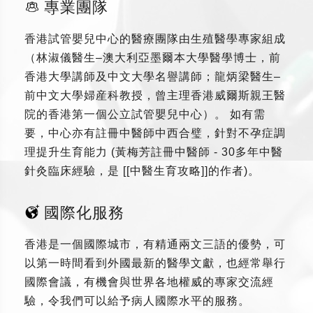
專業團隊
香港試管嬰兒中心的醫療團隊由生殖醫學專家組成
（林淑儀醫生–澳大利亞墨爾本大學醫學博士，前
香港大學講師及中文大學名譽講師；龍炳梁醫生–
前中文大學婦産科教授，曾主理香港威爾斯親王醫
院的香港第一個公立試管嬰兒中心）。 如有需
要，中心亦有註冊中醫師中西合璧，針對不孕症調
理提升生育能力 (黃梅芳註冊中醫師 - 30多年中醫
針灸臨床經驗，是 [[中醫生育攻略]]的作者)。
國際化服務
香港是一個國際城市，有精通兩文三語的優勢，可
以第一時間看到外國最新的醫學文獻，也經常舉行
國際會議，有機會與世界各地權威的專家交流經
驗，令我們可以給予病人國際水平的服務。