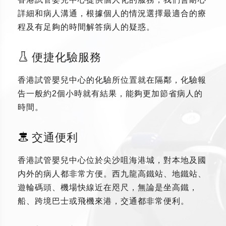
詳細和病人溝通，根據個人的情況選擇最適合的療
程及有足夠的時間解答病人的疑惑。
便捷化驗服務
香港試管嬰兒中心的化驗所位置就在隔鄰，化驗報
告一般約2個小時就有結果，能夠更加節省病人的
時間。
交通便利
香港試管嬰兒中心位於尖沙咀海港城，對本地及國
内外的病人都非常方便。西九龍高鐵站、地鐵站、
遊輪碼頭、機場快線近在咫尺，無論是坐高鐵，
船、跨境巴士或飛機來港，交通都非常便利。