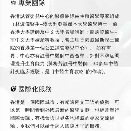
專業團隊
香港試管嬰兒中心的醫療團隊由生殖醫學專家組成
（林淑儀醫生–澳大利亞墨爾本大學醫學博士，前
香港大學講師及中文大學名譽講師；龍炳梁醫生–
前中文大學婦産科教授，曾主理香港威爾斯親王醫
院的香港第一個公立試管嬰兒中心）。 如有需
要，中心亦有註冊中醫師中西合璧，針對不孕症調
理提升生育能力 (黃梅芳註冊中醫師 - 30多年中醫
針灸臨床經驗，是 [[中醫生育攻略]]的作者)。
國際化服務
香港是一個國際城市，有精通兩文三語的優勢，可
以第一時間看到外國最新的醫學文獻，也經常舉行
國際會議，有機會與世界各地權威的專家交流經
驗，令我們可以給予病人國際水平的服務。