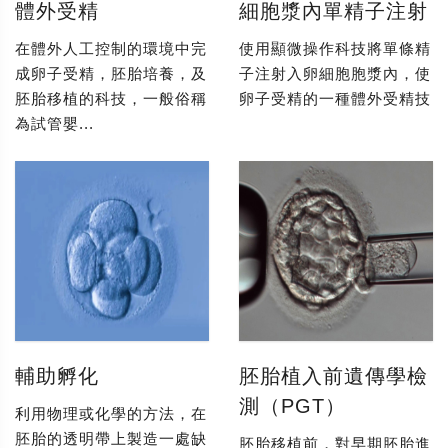
體外受精
細胞漿內單精子注射
在體外人工控制的環境中完
使用顯微操作科技將單條精
成卵子受精，胚胎培養，及
子注射入卵細胞胞漿內，使
胚胎移植的科技，一般俗稱
卵子受精的一種體外受精技
為試管嬰...
輔助孵化
胚胎植入前遺傳學檢
測（PGT）
利用物理或化學的方法，在
胚胎的透明帶上製造一處缺
胚胎移植前，對早期胚胎進