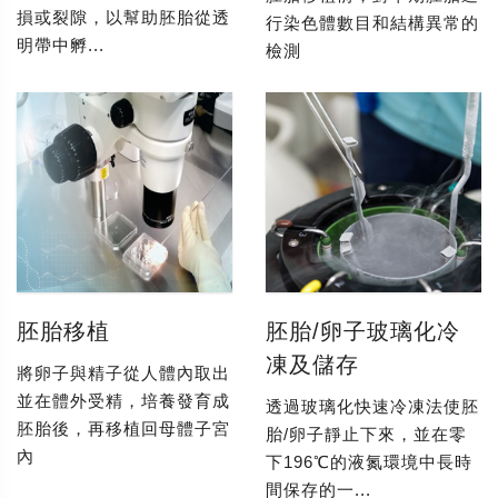
損或裂隙，以幫助胚胎從透
行染色體數目和結構異常的
明帶中孵...
檢測
胚胎移植
胚胎/卵子玻璃化冷
凍及儲存
將卵子與精子從人體內取出
並在體外受精，培養發育成
透過玻璃化快速冷凍法使胚
胚胎後，再移植回母體子宮
胎/卵子靜止下來，並在零
內
下196℃的液氮環境中長時
間保存的一...