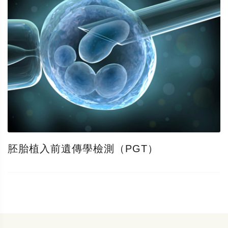
胚胎植入前遺傳學檢測（PGT）