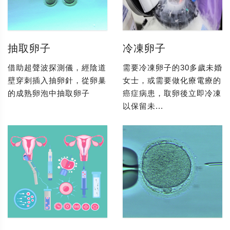
抽取卵子
冷凍卵子
借助超聲波探測儀，經陰道
需要冷凍卵子的30多歲未婚
壁穿刺插入抽卵針，從卵巢
女士，或需要做化療電療的
的成熟卵泡中抽取卵子
癌症病患，取卵後立即冷凍
以保留未...