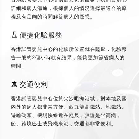
詳細和病人溝通，根據個人的情況選擇最適合的療
程及有足夠的時間解答病人的疑惑。
便捷化驗服務
香港試管嬰兒中心的化驗所位置就在隔鄰，化驗報
告一般約2個小時就有結果，能夠更加節省病人的
時間。
交通便利
香港試管嬰兒中心位於尖沙咀海港城，對本地及國
内外的病人都非常方便。西九龍高鐵站、地鐵站、
遊輪碼頭、機場快線近在咫尺，無論是坐高鐵，
船、跨境巴士或飛機來港，交通都非常便利。