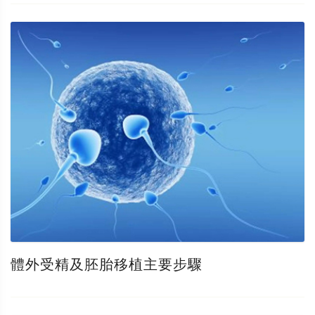
體外受精及胚胎移植主要步驟