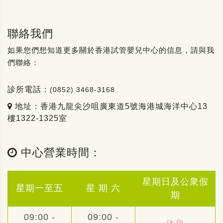
聯絡我們
如果您們想知道更多關於香港試管嬰兒中心的信息，請與我
們聯絡：
診所電話：
(0852) 3468-3168
地址：香港九龍尖沙咀廣東道5號海港城海洋中心13
樓1322-1325室
中心營業時間：
星期日及公衆假
星期一至五
星 期 六
期
09:00 -
09:00 -