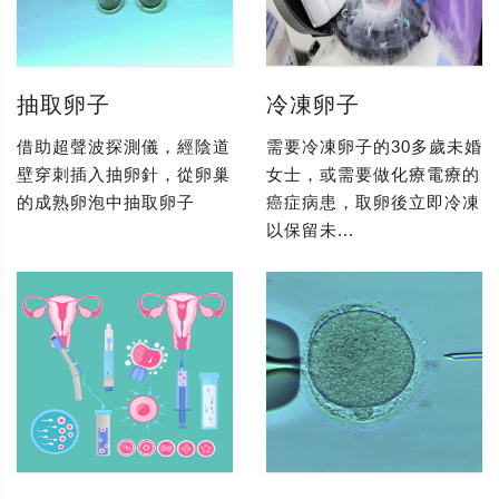
抽取卵子
冷凍卵子
借助超聲波探測儀，經陰道
需要冷凍卵子的30多歲未婚
壁穿刺插入抽卵針，從卵巢
女士，或需要做化療電療的
的成熟卵泡中抽取卵子
癌症病患，取卵後立即冷凍
以保留未...