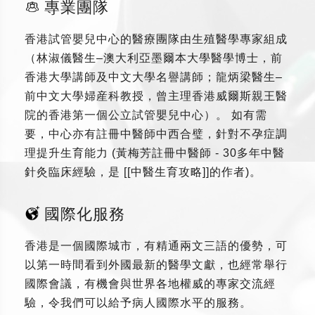
專業團隊
香港試管嬰兒中心的醫療團隊由生殖醫學專家組成
（林淑儀醫生–澳大利亞墨爾本大學醫學博士，前
香港大學講師及中文大學名譽講師；龍炳梁醫生–
前中文大學婦産科教授，曾主理香港威爾斯親王醫
院的香港第一個公立試管嬰兒中心）。 如有需
要，中心亦有註冊中醫師中西合璧，針對不孕症調
理提升生育能力 (黃梅芳註冊中醫師 - 30多年中醫
針灸臨床經驗，是 [[中醫生育攻略]]的作者)。
國際化服務
香港是一個國際城市，有精通兩文三語的優勢，可
以第一時間看到外國最新的醫學文獻，也經常舉行
國際會議，有機會與世界各地權威的專家交流經
驗，令我們可以給予病人國際水平的服務。