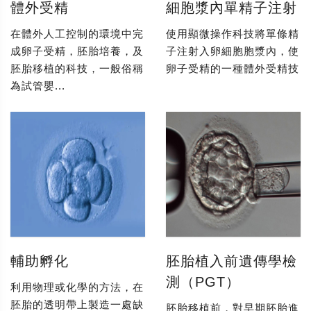
體外受精
細胞漿內單精子注射
在體外人工控制的環境中完
使用顯微操作科技將單條精
成卵子受精，胚胎培養，及
子注射入卵細胞胞漿內，使
胚胎移植的科技，一般俗稱
卵子受精的一種體外受精技
為試管嬰...
輔助孵化
胚胎植入前遺傳學檢
測（PGT）
利用物理或化學的方法，在
胚胎的透明帶上製造一處缺
胚胎移植前，對早期胚胎進