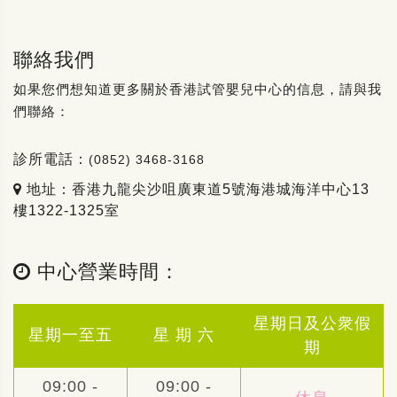
聯絡我們
如果您們想知道更多關於香港試管嬰兒中心的信息，請與我
們聯絡：
診所電話：
(0852) 3468-3168
地址：香港九龍尖沙咀廣東道5號海港城海洋中心13
樓1322-1325室
中心營業時間：
星期日及公衆假
星期一至五
星 期 六
期
09:00 -
09:00 -