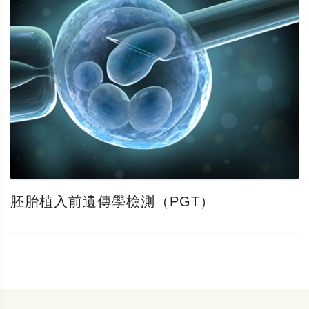
胚胎植入前遺傳學檢測（PGT）