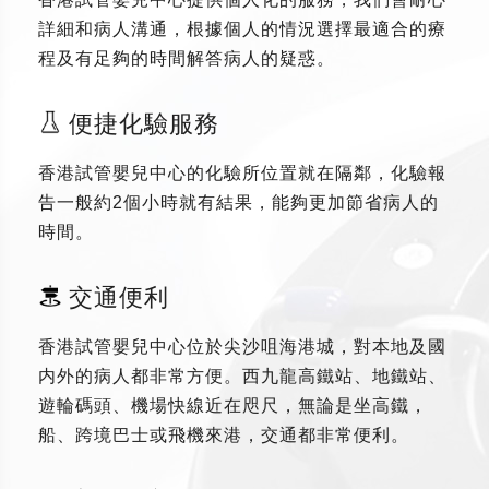
詳細和病人溝通，根據個人的情況選擇最適合的療
程及有足夠的時間解答病人的疑惑。
便捷化驗服務
香港試管嬰兒中心的化驗所位置就在隔鄰，化驗報
告一般約2個小時就有結果，能夠更加節省病人的
時間。
交通便利
香港試管嬰兒中心位於尖沙咀海港城，對本地及國
内外的病人都非常方便。西九龍高鐵站、地鐵站、
遊輪碼頭、機場快線近在咫尺，無論是坐高鐵，
船、跨境巴士或飛機來港，交通都非常便利。