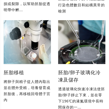
損或裂隙，以幫助胚胎從透
行染色體數目和結構異常的
明帶中孵...
檢測
胚胎移植
胚胎/卵子玻璃化冷
凍及儲存
將卵子與精子從人體內取出
並在體外受精，培養發育成
透過玻璃化快速冷凍法使胚
胚胎後，再移植回母體子宮
胎/卵子靜止下來，並在零
內
下196℃的液氮環境中長時
間保存的一...