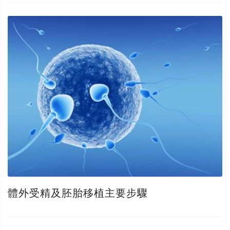
體外受精及胚胎移植主要步驟