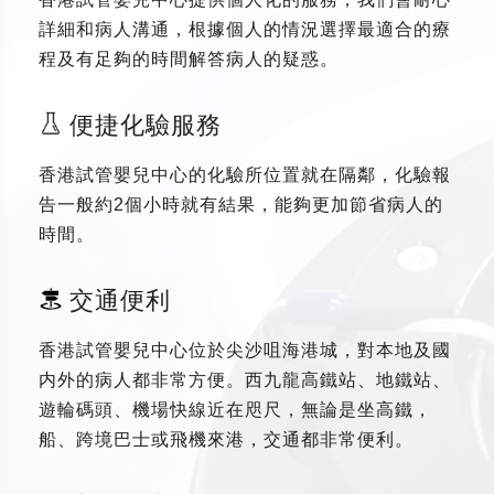
詳細和病人溝通，根據個人的情況選擇最適合的療
程及有足夠的時間解答病人的疑惑。
便捷化驗服務
香港試管嬰兒中心的化驗所位置就在隔鄰，化驗報
告一般約2個小時就有結果，能夠更加節省病人的
時間。
交通便利
香港試管嬰兒中心位於尖沙咀海港城，對本地及國
内外的病人都非常方便。西九龍高鐵站、地鐵站、
遊輪碼頭、機場快線近在咫尺，無論是坐高鐵，
船、跨境巴士或飛機來港，交通都非常便利。