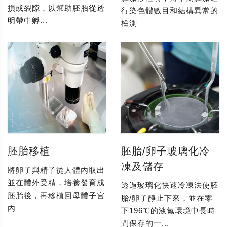
損或裂隙，以幫助胚胎從透
行染色體數目和結構異常的
明帶中孵...
檢測
胚胎移植
胚胎/卵子玻璃化冷
凍及儲存
將卵子與精子從人體內取出
並在體外受精，培養發育成
透過玻璃化快速冷凍法使胚
胚胎後，再移植回母體子宮
胎/卵子靜止下來，並在零
內
下196℃的液氮環境中長時
間保存的一...