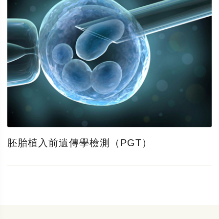
胚胎植入前遺傳學檢測（PGT）