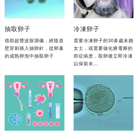
抽取卵子
冷凍卵子
借助超聲波探測儀，經陰道
需要冷凍卵子的30多歲未婚
壁穿刺插入抽卵針，從卵巢
女士，或需要做化療電療的
的成熟卵泡中抽取卵子
癌症病患，取卵後立即冷凍
以保留未...