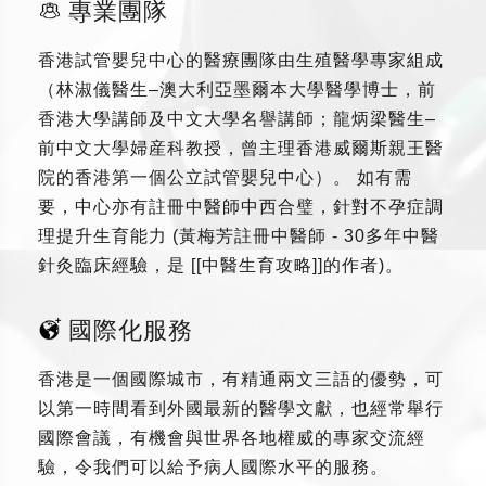
專業團隊
香港試管嬰兒中心的醫療團隊由生殖醫學專家組成
（林淑儀醫生–澳大利亞墨爾本大學醫學博士，前
香港大學講師及中文大學名譽講師；龍炳梁醫生–
前中文大學婦産科教授，曾主理香港威爾斯親王醫
院的香港第一個公立試管嬰兒中心）。 如有需
要，中心亦有註冊中醫師中西合璧，針對不孕症調
理提升生育能力 (黃梅芳註冊中醫師 - 30多年中醫
針灸臨床經驗，是 [[中醫生育攻略]]的作者)。
國際化服務
香港是一個國際城市，有精通兩文三語的優勢，可
以第一時間看到外國最新的醫學文獻，也經常舉行
國際會議，有機會與世界各地權威的專家交流經
驗，令我們可以給予病人國際水平的服務。