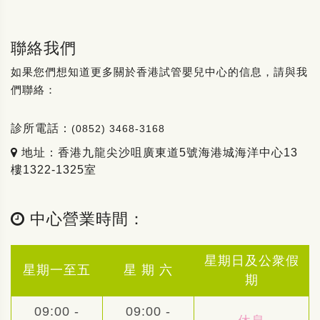
聯絡我們
如果您們想知道更多關於香港試管嬰兒中心的信息，請與我
們聯絡：
診所電話：
(0852) 3468-3168
地址：香港九龍尖沙咀廣東道5號海港城海洋中心13
樓1322-1325室
中心營業時間：
星期日及公衆假
星期一至五
星 期 六
期
09:00 -
09:00 -