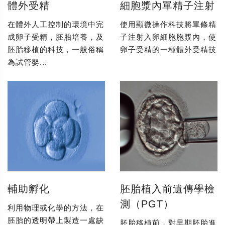
體外受精
細胞漿內單精子注射
在體外人工控制的環境中完
使用顯微操作科技將單條精
成卵子受精，胚胎培養，及
子注射入卵細胞胞漿內，使
胚胎移植的科技，一般俗稱
卵子受精的一種體外受精技
為試管嬰...
輔助孵化
胚胎植入前遺傳學檢
測（PGT）
利用物理或化學的方法，在
胚胎的透明帶上製造一處缺
胚胎移植前，對早期胚胎進