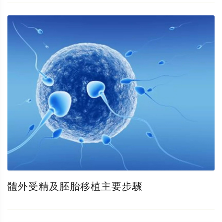
體外受精及胚胎移植主要步驟