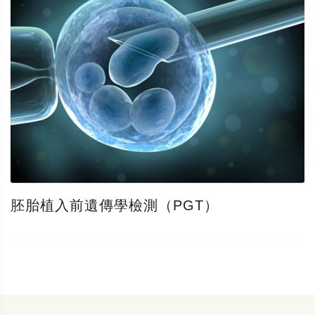
胚胎植入前遺傳學檢測（PGT）