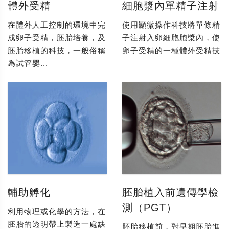
體外受精
細胞漿內單精子注射
在體外人工控制的環境中完
使用顯微操作科技將單條精
成卵子受精，胚胎培養，及
子注射入卵細胞胞漿內，使
胚胎移植的科技，一般俗稱
卵子受精的一種體外受精技
為試管嬰...
輔助孵化
胚胎植入前遺傳學檢
測（PGT）
利用物理或化學的方法，在
胚胎的透明帶上製造一處缺
胚胎移植前，對早期胚胎進