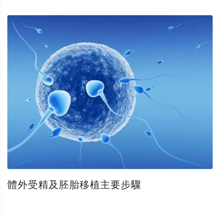
體外受精及胚胎移植主要步驟