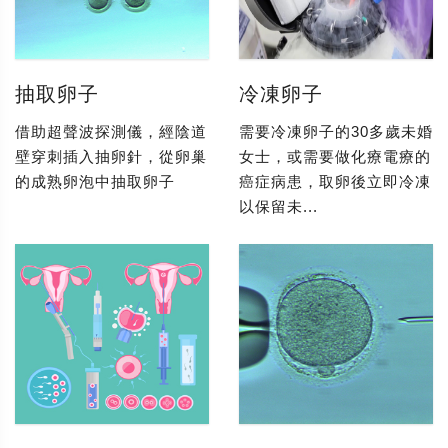
抽取卵子
冷凍卵子
借助超聲波探測儀，經陰道
需要冷凍卵子的30多歲未婚
壁穿刺插入抽卵針，從卵巢
女士，或需要做化療電療的
的成熟卵泡中抽取卵子
癌症病患，取卵後立即冷凍
以保留未...