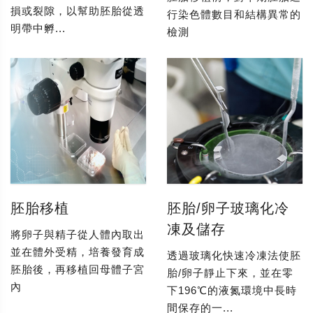
損或裂隙，以幫助胚胎從透
行染色體數目和結構異常的
明帶中孵...
檢測
胚胎移植
胚胎/卵子玻璃化冷
凍及儲存
將卵子與精子從人體內取出
並在體外受精，培養發育成
透過玻璃化快速冷凍法使胚
胚胎後，再移植回母體子宮
胎/卵子靜止下來，並在零
內
下196℃的液氮環境中長時
間保存的一...