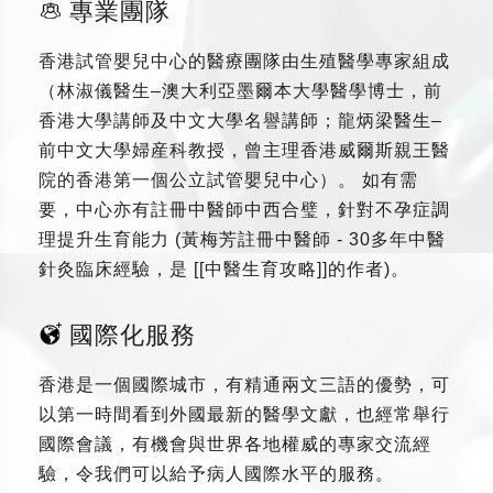
專業團隊
香港試管嬰兒中心的醫療團隊由生殖醫學專家組成
（林淑儀醫生–澳大利亞墨爾本大學醫學博士，前
香港大學講師及中文大學名譽講師；龍炳梁醫生–
前中文大學婦産科教授，曾主理香港威爾斯親王醫
院的香港第一個公立試管嬰兒中心）。 如有需
要，中心亦有註冊中醫師中西合璧，針對不孕症調
理提升生育能力 (黃梅芳註冊中醫師 - 30多年中醫
針灸臨床經驗，是 [[中醫生育攻略]]的作者)。
國際化服務
香港是一個國際城市，有精通兩文三語的優勢，可
以第一時間看到外國最新的醫學文獻，也經常舉行
國際會議，有機會與世界各地權威的專家交流經
驗，令我們可以給予病人國際水平的服務。