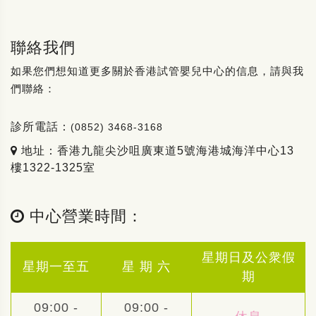
聯絡我們
如果您們想知道更多關於香港試管嬰兒中心的信息，請與我
們聯絡：
診所電話：
(0852) 3468-3168
地址：香港九龍尖沙咀廣東道5號海港城海洋中心13
樓1322-1325室
中心營業時間：
星期日及公衆假
星期一至五
星 期 六
期
09:00 -
09:00 -