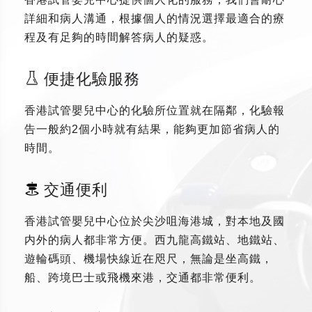
詳細和病人溝通，根據個人的情況選擇最適合的療
程及有足夠的時間解答病人的疑惑。
便捷化驗服務
香港試管嬰兒中心的化驗所位置就在隔鄰，化驗報
告一般約2個小時就有結果，能夠更加節省病人的
時間。
交通便利
香港試管嬰兒中心位於尖沙咀海港城，對本地及國
内外的病人都非常方便。西九龍高鐵站、地鐵站、
遊輪碼頭、機場快線近在咫尺，無論是坐高鐵，
船、跨境巴士或飛機來港，交通都非常便利。