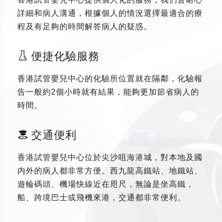
詳細和病人溝通，根據個人的情況選擇最適合的療
程及有足夠的時間解答病人的疑惑。
便捷化驗服務
香港試管嬰兒中心的化驗所位置就在隔鄰，化驗報
告一般約2個小時就有結果，能夠更加節省病人的
時間。
交通便利
香港試管嬰兒中心位於尖沙咀海港城，對本地及國
内外的病人都非常方便。西九龍高鐵站、地鐵站、
遊輪碼頭、機場快線近在咫尺，無論是坐高鐵，
船、跨境巴士或飛機來港，交通都非常便利。