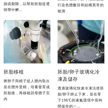
損或裂隙，以幫助胚胎從透
行染色體數目和結構異常的
明帶中孵...
檢測
胚胎移植
胚胎/卵子玻璃化冷
凍及儲存
將卵子與精子從人體內取出
並在體外受精，培養發育成
透過玻璃化快速冷凍法使胚
胚胎後，再移植回母體子宮
胎/卵子靜止下來，並在零
內
下196℃的液氮環境中長時
間保存的一...