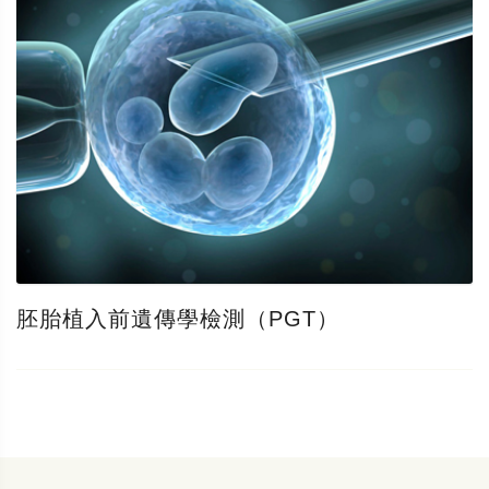
胚胎植入前遺傳學檢測（PGT）