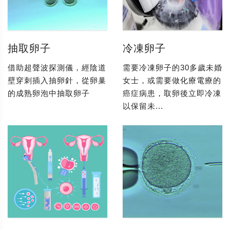
抽取卵子
冷凍卵子
借助超聲波探測儀，經陰道
需要冷凍卵子的30多歲未婚
壁穿刺插入抽卵針，從卵巢
女士，或需要做化療電療的
的成熟卵泡中抽取卵子
癌症病患，取卵後立即冷凍
以保留未...