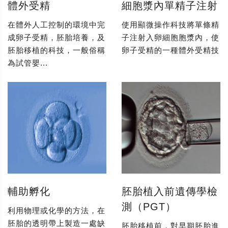
體外受精
細胞漿內單精子注射
在體外人工控制的環境中完
使用顯微操作科技將單條精
成卵子受精，胚胎培養，及
子注射入卵細胞胞漿內，使
胚胎移植的科技，一般俗稱
卵子受精的一種體外受精技
為試管嬰...
輔助孵化
胚胎植入前遺傳學檢
測（PGT）
利用物理或化學的方法，在
胚胎的透明帶上製造一處缺
胚胎移植前，對早期胚胎進