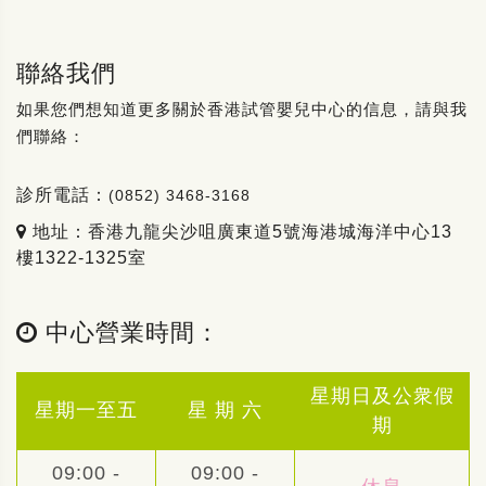
聯絡我們
如果您們想知道更多關於香港試管嬰兒中心的信息，請與我
們聯絡：
診所電話：
(0852) 3468-3168
地址：香港九龍尖沙咀廣東道5號海港城海洋中心13
樓1322-1325室
中心營業時間：
星期日及公衆假
星期一至五
星 期 六
期
09:00 -
09:00 -