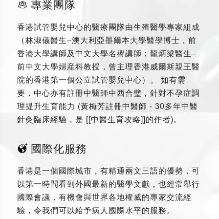
專業團隊
香港試管嬰兒中心的醫療團隊由生殖醫學專家組成
（林淑儀醫生–澳大利亞墨爾本大學醫學博士，前
香港大學講師及中文大學名譽講師；龍炳梁醫生–
前中文大學婦産科教授，曾主理香港威爾斯親王醫
院的香港第一個公立試管嬰兒中心）。 如有需
要，中心亦有註冊中醫師中西合璧，針對不孕症調
理提升生育能力 (黃梅芳註冊中醫師 - 30多年中醫
針灸臨床經驗，是 [[中醫生育攻略]]的作者)。
國際化服務
香港是一個國際城市，有精通兩文三語的優勢，可
以第一時間看到外國最新的醫學文獻，也經常舉行
國際會議，有機會與世界各地權威的專家交流經
驗，令我們可以給予病人國際水平的服務。