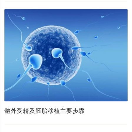
體外受精及胚胎移植主要步驟