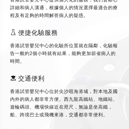
詳細和病人溝通，根據個人的情況選擇最適合的療
程及有足夠的時間解答病人的疑惑。
便捷化驗服務
香港試管嬰兒中心的化驗所位置就在隔鄰，化驗報
告一般約2個小時就有結果，能夠更加節省病人的
時間。
交通便利
香港試管嬰兒中心位於尖沙咀海港城，對本地及國
内外的病人都非常方便。西九龍高鐵站、地鐵站、
遊輪碼頭、機場快線近在咫尺，無論是坐高鐵，
船、跨境巴士或飛機來港，交通都非常便利。