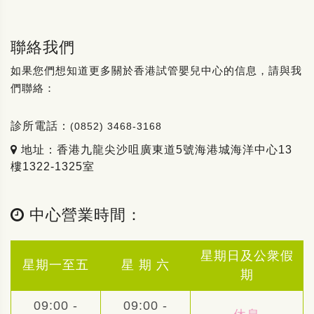
聯絡我們
如果您們想知道更多關於香港試管嬰兒中心的信息，請與我
們聯絡：
診所電話：
(0852) 3468-3168
地址：香港九龍尖沙咀廣東道5號海港城海洋中心13
樓1322-1325室
中心營業時間：
星期日及公衆假
星期一至五
星 期 六
期
09:00 -
09:00 -