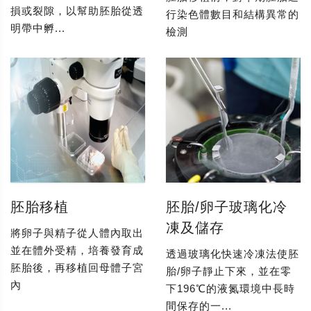
損或裂隙，以幫助胚胎從透
行染色體數目和結構異常的
明帶中孵...
檢測
胚胎移植
胚胎/卵子玻璃化冷
凍及儲存
將卵子與精子從人體內取出
並在體外受精，培養發育成
透過玻璃化快速冷凍法使胚
胚胎後，再移植回母體子宮
胎/卵子靜止下來，並在零
內
下196℃的液氮環境中長時
間保存的一...