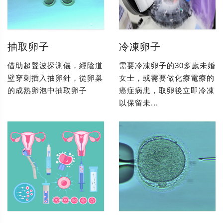
抽取卵子
冷凍卵子
借助超聲波探測儀，經陰道
需要冷凍卵子的30多歲未婚
壁穿刺插入抽卵針，從卵巢
女士，或需要做化療電療的
的成熟卵泡中抽取卵子
癌症病患，取卵後立即冷凍
以保留未...