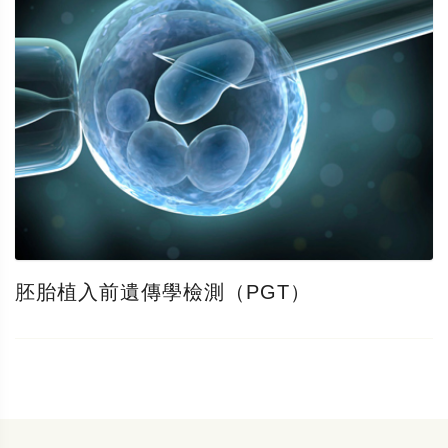
胚胎植入前遺傳學檢測（PGT）