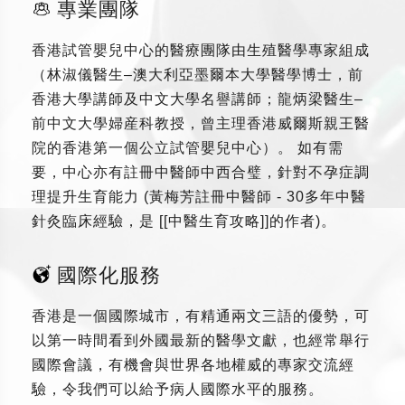
專業團隊
香港試管嬰兒中心的醫療團隊由生殖醫學專家組成
（林淑儀醫生–澳大利亞墨爾本大學醫學博士，前
香港大學講師及中文大學名譽講師；龍炳梁醫生–
前中文大學婦産科教授，曾主理香港威爾斯親王醫
院的香港第一個公立試管嬰兒中心）。 如有需
要，中心亦有註冊中醫師中西合璧，針對不孕症調
理提升生育能力 (黃梅芳註冊中醫師 - 30多年中醫
針灸臨床經驗，是 [[中醫生育攻略]]的作者)。
國際化服務
香港是一個國際城市，有精通兩文三語的優勢，可
以第一時間看到外國最新的醫學文獻，也經常舉行
國際會議，有機會與世界各地權威的專家交流經
驗，令我們可以給予病人國際水平的服務。