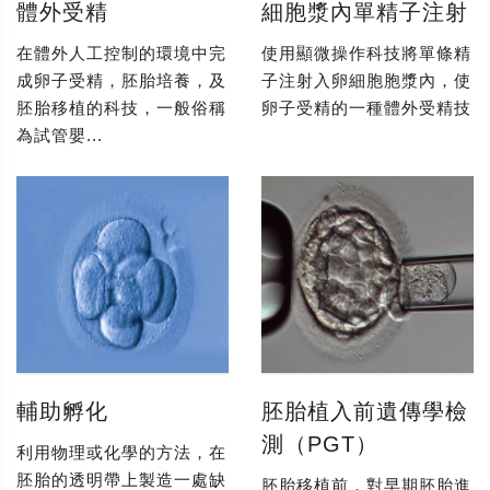
體外受精
細胞漿內單精子注射
在體外人工控制的環境中完
使用顯微操作科技將單條精
成卵子受精，胚胎培養，及
子注射入卵細胞胞漿內，使
胚胎移植的科技，一般俗稱
卵子受精的一種體外受精技
為試管嬰...
輔助孵化
胚胎植入前遺傳學檢
測（PGT）
利用物理或化學的方法，在
胚胎的透明帶上製造一處缺
胚胎移植前，對早期胚胎進