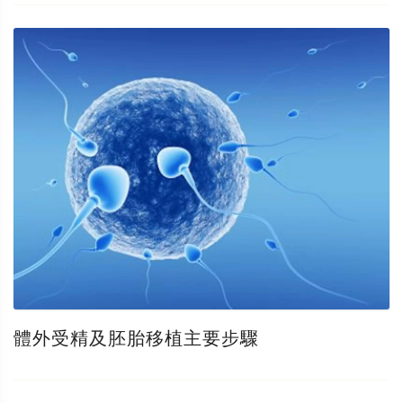
體外受精及胚胎移植主要步驟