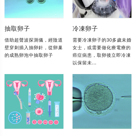
抽取卵子
冷凍卵子
借助超聲波探測儀，經陰道
需要冷凍卵子的30多歲未婚
壁穿刺插入抽卵針，從卵巢
女士，或需要做化療電療的
的成熟卵泡中抽取卵子
癌症病患，取卵後立即冷凍
以保留未...