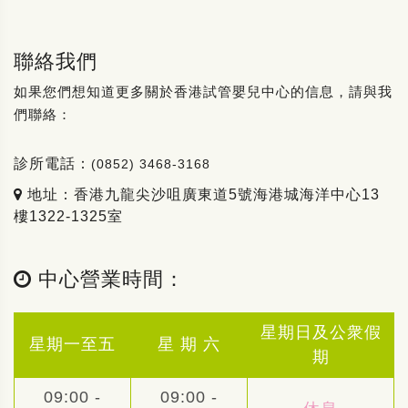
聯絡我們
如果您們想知道更多關於香港試管嬰兒中心的信息，請與我
們聯絡：
診所電話：
(0852) 3468-3168
地址：香港九龍尖沙咀廣東道5號海港城海洋中心13
樓1322-1325室
中心營業時間：
星期日及公衆假
星期一至五
星 期 六
期
09:00 -
09:00 -