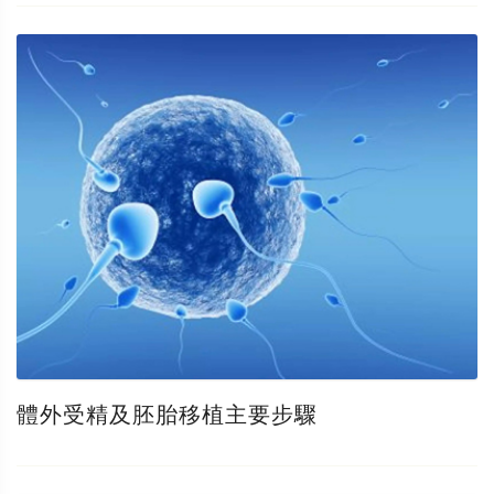
體外受精及胚胎移植主要步驟