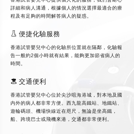
詳細和病人溝通，根據個人的情況選擇最適合的療
程及有足夠的時間解答病人的疑惑。
便捷化驗服務
香港試管嬰兒中心的化驗所位置就在隔鄰，化驗報
告一般約2個小時就有結果，能夠更加節省病人的
時間。
交通便利
香港試管嬰兒中心位於尖沙咀海港城，對本地及國
内外的病人都非常方便。西九龍高鐵站、地鐵站、
遊輪碼頭、機場快線近在咫尺，無論是坐高鐵，
船、跨境巴士或飛機來港，交通都非常便利。