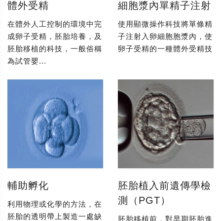
體外受精
細胞漿內單精子注射
在體外人工控制的環境中完
使用顯微操作科技將單條精
成卵子受精，胚胎培養，及
子注射入卵細胞胞漿內，使
胚胎移植的科技，一般俗稱
卵子受精的一種體外受精技
為試管嬰...
輔助孵化
胚胎植入前遺傳學檢
測（PGT）
利用物理或化學的方法，在
胚胎的透明帶上製造一處缺
胚胎移植前，對早期胚胎進