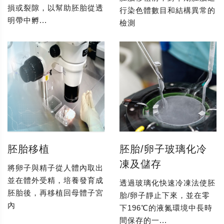
損或裂隙，以幫助胚胎從透
行染色體數目和結構異常的
明帶中孵...
檢測
胚胎移植
胚胎/卵子玻璃化冷
凍及儲存
將卵子與精子從人體內取出
並在體外受精，培養發育成
透過玻璃化快速冷凍法使胚
胚胎後，再移植回母體子宮
胎/卵子靜止下來，並在零
內
下196℃的液氮環境中長時
間保存的一...