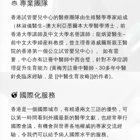
專業團隊
香港試管嬰兒中心的醫療團隊由生殖醫學專家組成
（林淑儀醫生–澳大利亞墨爾本大學醫學博士，前
香港大學講師及中文大學名譽講師；龍炳梁醫生–
前中文大學婦産科教授，曾主理香港威爾斯親王醫
院的香港第一個公立試管嬰兒中心）。 如有需
要，中心亦有註冊中醫師中西合璧，針對不孕症調
理提升生育能力 (黃梅芳註冊中醫師 - 30多年中醫
針灸臨床經驗，是 [[中醫生育攻略]]的作者)。
國際化服務
香港是一個國際城市，有精通兩文三語的優勢，可
以第一時間看到外國最新的醫學文獻，也經常舉行
國際會議，有機會與世界各地權威的專家交流經
驗，令我們可以給予病人國際水平的服務。