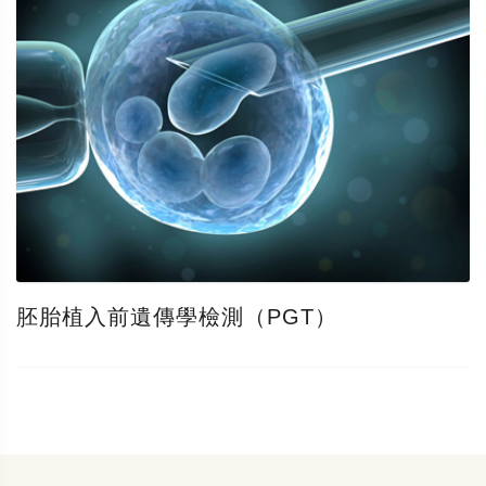
胚胎植入前遺傳學檢測（PGT）