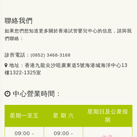
聯絡我們
如果您們想知道更多關於香港試管嬰兒中心的信息，請與我
們聯絡：
診所電話：
(0852) 3468-3168
地址：香港九龍尖沙咀廣東道5號海港城海洋中心13
樓1322-1325室
中心營業時間：
星期日及公衆假
星期一至五
星 期 六
期
09:00 -
09:00 -