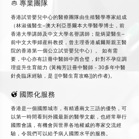
專業團隊
香港試管嬰兒中心的醫療團隊由生殖醫學專家組成
（林淑儀醫生–澳大利亞墨爾本大學醫學博士，前
香港大學講師及中文大學名譽講師；龍炳梁醫生–
前中文大學婦産科教授，曾主理香港威爾斯親王醫
院的香港第一個公立試管嬰兒中心）。 如有需
要，中心亦有註冊中醫師中西合璧，針對不孕症調
理提升生育能力 (黃梅芳註冊中醫師 - 30多年中醫
針灸臨床經驗，是 [[中醫生育攻略]]的作者)。
國際化服務
香港是一個國際城市，有精通兩文三語的優勢，可
以第一時間看到外國最新的醫學文獻，也經常舉行
國際會議，有機會與世界各地權威的專家交流經
驗，令我們可以給予病人國際水平的服務。