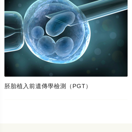
胚胎植入前遺傳學檢測（PGT）