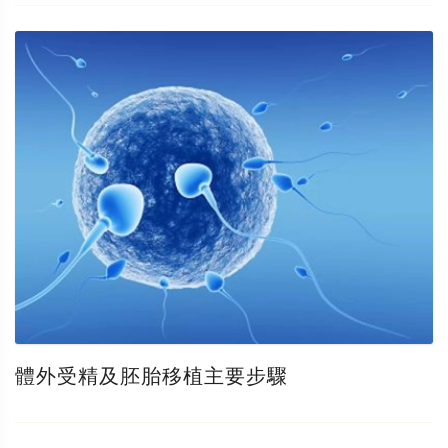
體外受精及胚胎移植主要步驟