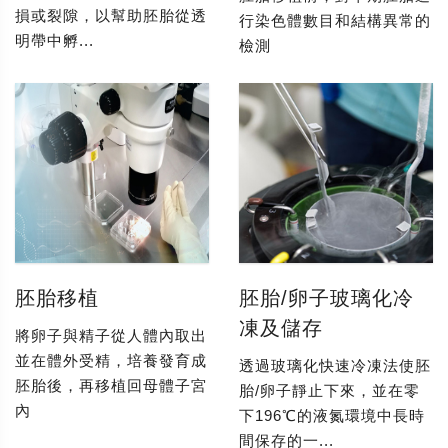
損或裂隙，以幫助胚胎從透
行染色體數目和結構異常的
明帶中孵...
檢測
胚胎移植
胚胎/卵子玻璃化冷
凍及儲存
將卵子與精子從人體內取出
並在體外受精，培養發育成
透過玻璃化快速冷凍法使胚
胚胎後，再移植回母體子宮
胎/卵子靜止下來，並在零
內
下196℃的液氮環境中長時
間保存的一...