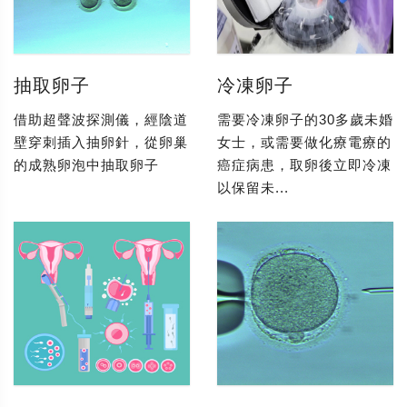
抽取卵子
冷凍卵子
借助超聲波探測儀，經陰道
需要冷凍卵子的30多歲未婚
壁穿刺插入抽卵針，從卵巢
女士，或需要做化療電療的
的成熟卵泡中抽取卵子
癌症病患，取卵後立即冷凍
以保留未...