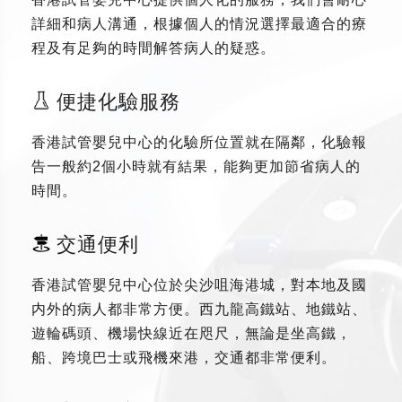
詳細和病人溝通，根據個人的情況選擇最適合的療
程及有足夠的時間解答病人的疑惑。
便捷化驗服務
香港試管嬰兒中心的化驗所位置就在隔鄰，化驗報
告一般約2個小時就有結果，能夠更加節省病人的
時間。
交通便利
香港試管嬰兒中心位於尖沙咀海港城，對本地及國
内外的病人都非常方便。西九龍高鐵站、地鐵站、
遊輪碼頭、機場快線近在咫尺，無論是坐高鐵，
船、跨境巴士或飛機來港，交通都非常便利。