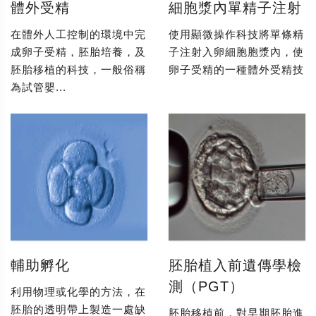
體外受精
細胞漿內單精子注射
在體外人工控制的環境中完
使用顯微操作科技將單條精
成卵子受精，胚胎培養，及
子注射入卵細胞胞漿內，使
胚胎移植的科技，一般俗稱
卵子受精的一種體外受精技
為試管嬰...
輔助孵化
胚胎植入前遺傳學檢
測（PGT）
利用物理或化學的方法，在
胚胎的透明帶上製造一處缺
胚胎移植前，對早期胚胎進