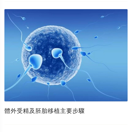
體外受精及胚胎移植主要步驟