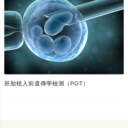
胚胎植入前遺傳學檢測（PGT）