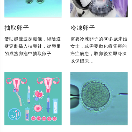
抽取卵子
冷凍卵子
借助超聲波探測儀，經陰道
需要冷凍卵子的30多歲未婚
壁穿刺插入抽卵針，從卵巢
女士，或需要做化療電療的
的成熟卵泡中抽取卵子
癌症病患，取卵後立即冷凍
以保留未...