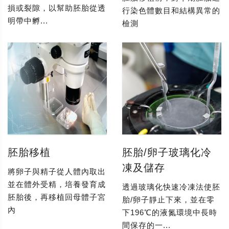
損或裂隙，以幫助胚胎從透
行染色體數目和結構異常的
明帶中孵...
檢測
胚胎移植
胚胎/卵子玻璃化冷
凍及儲存
將卵子與精子從人體內取出
並在體外受精，培養發育成
透過玻璃化快速冷凍法使胚
胚胎後，再移植回母體子宮
胎/卵子靜止下來，並在零
內
下196℃的液氮環境中長時
間保存的一...