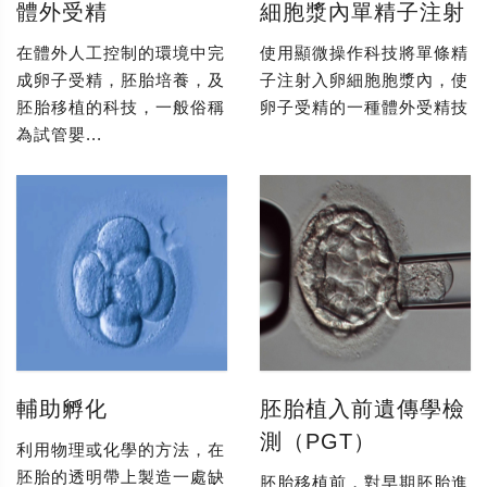
體外受精
細胞漿內單精子注射
在體外人工控制的環境中完
使用顯微操作科技將單條精
成卵子受精，胚胎培養，及
子注射入卵細胞胞漿內，使
胚胎移植的科技，一般俗稱
卵子受精的一種體外受精技
為試管嬰...
輔助孵化
胚胎植入前遺傳學檢
測（PGT）
利用物理或化學的方法，在
胚胎的透明帶上製造一處缺
胚胎移植前，對早期胚胎進