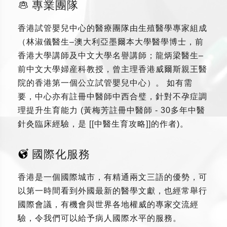
專業團隊
香港試管嬰兒中心的醫療團隊由生殖醫學專家組成
（林淑儀醫生–澳大利亞墨爾本大學醫學博士，前
香港大學講師及中文大學名譽講師；龍炳梁醫生–
前中文大學婦産科教授，曾主理香港威爾斯親王醫
院的香港第一個公立試管嬰兒中心）。 如有需
要，中心亦有註冊中醫師中西合璧，針對不孕症調
理提升生育能力 (黃梅芳註冊中醫師 - 30多年中醫
針灸臨床經驗，是 [[中醫生育攻略]]的作者)。
國際化服務
香港是一個國際城市，有精通兩文三語的優勢，可
以第一時間看到外國最新的醫學文獻，也經常舉行
國際會議，有機會與世界各地權威的專家交流經
驗，令我們可以給予病人國際水平的服務。