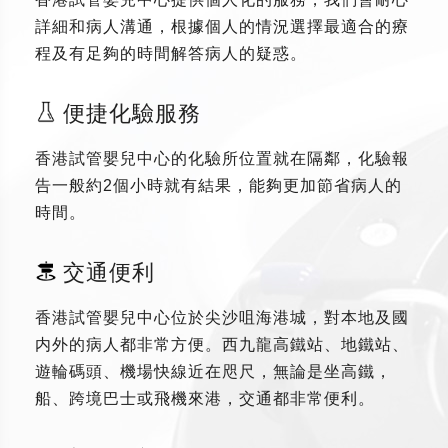
詳細和病人溝通，根據個人的情況選擇最適合的療
程及有足夠的時間解答病人的疑惑。
便捷化驗服務
香港試管嬰兒中心的化驗所位置就在隔鄰，化驗報
告一般約2個小時就有結果，能夠更加節省病人的
時間。
交通便利
香港試管嬰兒中心位於尖沙咀海港城，對本地及國
内外的病人都非常方便。西九龍高鐵站、地鐵站、
遊輪碼頭、機場快線近在咫尺，無論是坐高鐵，
船、跨境巴士或飛機來港，交通都非常便利。