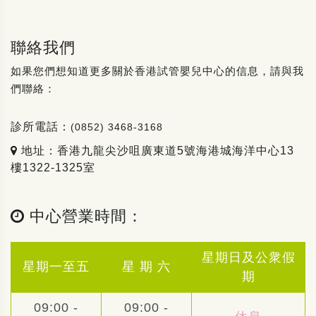
聯絡我們
如果您們想知道更多關於香港試管嬰兒中心的信息，請與我
們聯絡：
診所電話：
(0852) 3468-3168
地址：香港九龍尖沙咀廣東道5號海港城海洋中心13
樓1322-1325室
中心營業時間：
星期日及公衆假
星期一至五
星 期 六
期
09:00 -
09:00 -