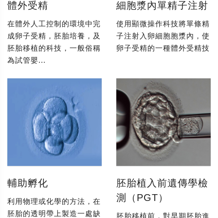
體外受精
細胞漿內單精子注射
在體外人工控制的環境中完
使用顯微操作科技將單條精
成卵子受精，胚胎培養，及
子注射入卵細胞胞漿內，使
胚胎移植的科技，一般俗稱
卵子受精的一種體外受精技
為試管嬰...
輔助孵化
胚胎植入前遺傳學檢
測（PGT）
利用物理或化學的方法，在
胚胎的透明帶上製造一處缺
胚胎移植前，對早期胚胎進