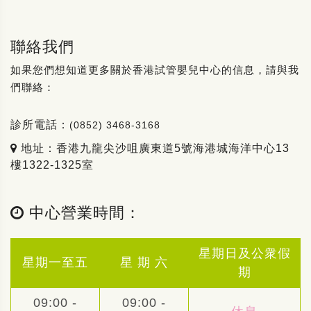
聯絡我們
如果您們想知道更多關於香港試管嬰兒中心的信息，請與我
們聯絡：
診所電話：
(0852) 3468-3168
地址：香港九龍尖沙咀廣東道5號海港城海洋中心13
樓1322-1325室
中心營業時間：
星期日及公衆假
星期一至五
星 期 六
期
09:00 -
09:00 -