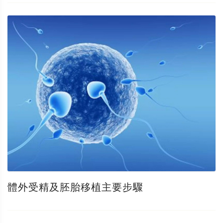
體外受精及胚胎移植主要步驟