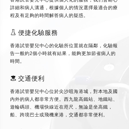
詳細和病人溝通，根據個人的情況選擇最適合的療
程及有足夠的時間解答病人的疑惑。
便捷化驗服務
香港試管嬰兒中心的化驗所位置就在隔鄰，化驗報
告一般約2個小時就有結果，能夠更加節省病人的
時間。
交通便利
香港試管嬰兒中心位於尖沙咀海港城，對本地及國
内外的病人都非常方便。西九龍高鐵站、地鐵站、
遊輪碼頭、機場快線近在咫尺，無論是坐高鐵，
船、跨境巴士或飛機來港，交通都非常便利。