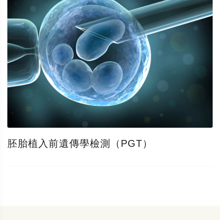
胚胎植入前遺傳學檢測（PGT）