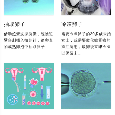
抽取卵子
冷凍卵子
借助超聲波探測儀，經陰道
需要冷凍卵子的30多歲未婚
壁穿刺插入抽卵針，從卵巢
女士，或需要做化療電療的
的成熟卵泡中抽取卵子
癌症病患，取卵後立即冷凍
以保留未...