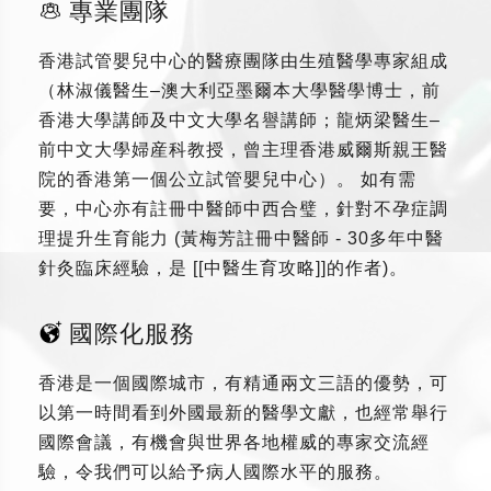
專業團隊
香港試管嬰兒中心的醫療團隊由生殖醫學專家組成
（林淑儀醫生–澳大利亞墨爾本大學醫學博士，前
香港大學講師及中文大學名譽講師；龍炳梁醫生–
前中文大學婦産科教授，曾主理香港威爾斯親王醫
院的香港第一個公立試管嬰兒中心）。 如有需
要，中心亦有註冊中醫師中西合璧，針對不孕症調
理提升生育能力 (黃梅芳註冊中醫師 - 30多年中醫
針灸臨床經驗，是 [[中醫生育攻略]]的作者)。
國際化服務
香港是一個國際城市，有精通兩文三語的優勢，可
以第一時間看到外國最新的醫學文獻，也經常舉行
國際會議，有機會與世界各地權威的專家交流經
驗，令我們可以給予病人國際水平的服務。