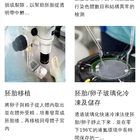
損或裂隙，以幫助胚胎從透
行染色體數目和結構異常的
明帶中孵...
檢測
胚胎移植
胚胎/卵子玻璃化冷
凍及儲存
將卵子與精子從人體內取出
並在體外受精，培養發育成
透過玻璃化快速冷凍法使胚
胚胎後，再移植回母體子宮
胎/卵子靜止下來，並在零
內
下196℃的液氮環境中長時
間保存的一...