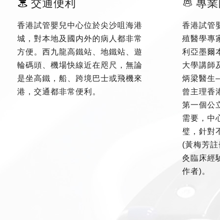
交通便利
專業
香港試管嬰兒中心位於尖沙咀海港
香港試管
城，對本地及國内外的病人都非常
殖醫學專
方便。西九龍高鐵站、地鐵站、遊
利亞墨爾
輪碼頭、機場快線近在咫尺，無論
大學講師
是坐高鐵，船、跨境巴士或飛機來
炳梁醫生
港，交通都非常便利。
曾主理香
第一個公
需要，中
璧，針對
(黃梅芳註
灸臨床經驗
作者)。