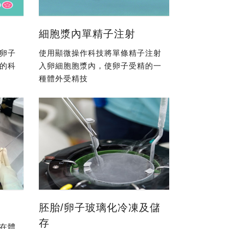
細胞漿內單精子注射
卵子
使用顯微操作科技將單條精子注射
的科
入卵細胞胞漿內，使卵子受精的一
種體外受精技
胚胎/卵子玻璃化冷凍及儲
存
在體