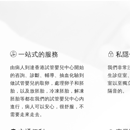
一站式的服務
私隱
由病人到達香港試管嬰兒中心開始
我們非常
的咨詢、診斷、輔導、抽血化驗到
生診症室
做試管嬰兒的取卵，處理卵子和胚
室以至獨
胎，以及放胚胎，冷凍胚胎，解凍
隔音的。
胚胎等都在我們的試管嬰兒中心内
進行，病人可以安心，很舒服，不
需要走來走去。