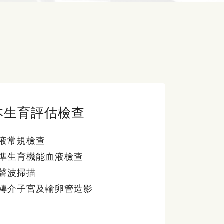
本生育評估檢查
液常規檢查
準生育機能血液檢查
聲波掃描
轉介子宮及輸卵管造影