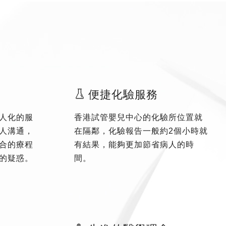
便捷化驗服務
人化的服
香港試管嬰兒中心的化驗所位置就
人溝通，
在隔鄰，化驗報告一般約2個小時就
合的療程
有結果，能夠更加節省病人的時
的疑惑。
間。