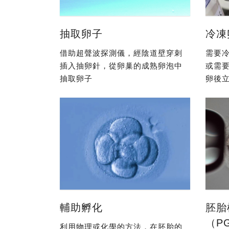
抽取卵子
冷凍
借助超聲波探測儀，經陰道壁穿刺
需要冷
插入抽卵針，從卵巢的成熟卵泡中
或需
抽取卵子
卵後立
輔助孵化
胚胎
（P
利用物理或化學的方法，在胚胎的