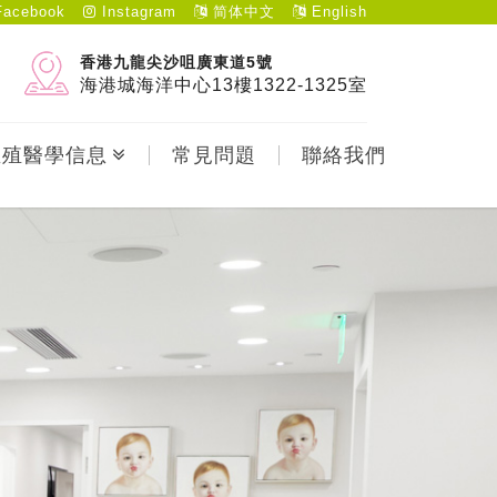
acebook
Instagram
简体中文
English
香港九龍尖沙咀廣東道5號
海港城海洋中心13樓1322-1325室
生殖醫學信息
常見問題
聯絡我們