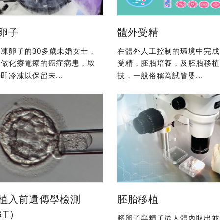
卵子
體外受精
凍卵子的30多歲未婚女士，
在體外人工控制的環境中完成
要做化療電療的癌症病患，取
受精，胚胎培養，及胚胎移植
即冷凍以保留未...
技，一般俗稱為試管嬰...
植入前遺傳學檢測
胚胎移植
GT）
將卵子與精子從人體內取出並