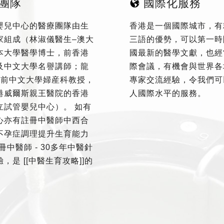
團隊
國際化服務
嬰兒中心的醫療團隊由生
香港是一個國際城市，有
家組成（林淑儀醫生–澳大
三語的優勢，可以第一時
本大學醫學博士，前香港
國最新的醫學文獻，也經
及中文大學名譽講師；龍
際會議，有機會與世界各
–前中文大學婦産科教授，
專家交流經驗，令我們可
港威爾斯親王醫院的香港
人國際水平的服務。
立試管嬰兒中心）。 如有
心亦有註冊中醫師中西合
不孕症調理提升生育能力
冊中醫師 - 30多年中醫針
，是 [[中醫生育攻略]]的