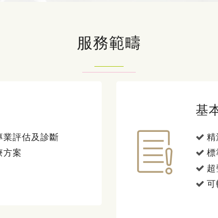
服務範疇
基
專業評估及診斷
精
療方案
標
超
可