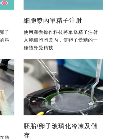
細胞漿內單精子注射
卵子
使用顯微操作科技將單條精子注射
的科
入卵細胞胞漿內，使卵子受精的一
種體外受精技
胚胎/卵子玻璃化冷凍及儲
存
在體