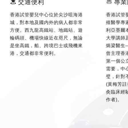
交通便利
專業
香港試管嬰兒中心位於尖沙咀海港
香港試管
城，對本地及國内外的病人都非常
殖醫學專
方便。西九龍高鐵站、地鐵站、遊
利亞墨爾
輪碼頭、機場快線近在咫尺，無論
大學講師
是坐高鐵，船、跨境巴士或飛機來
炳梁醫生
港，交通都非常便利。
曾主理香
第一個公
需要，中
璧，針對
(黃梅芳註
灸臨床經驗
作者)。