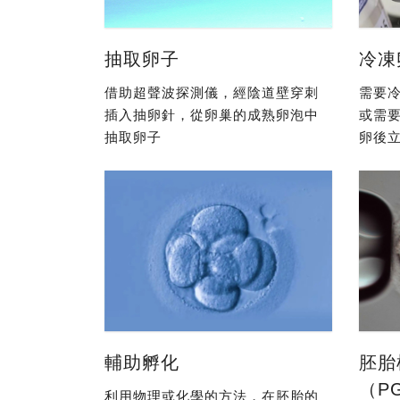
抽取卵子
冷凍
借助超聲波探測儀，經陰道壁穿刺
需要冷
插入抽卵針，從卵巢的成熟卵泡中
或需
抽取卵子
卵後立
輔助孵化
胚胎
（P
利用物理或化學的方法，在胚胎的