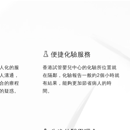
便捷化驗服務
人化的服
香港試管嬰兒中心的化驗所位置就
人溝通，
在隔鄰，化驗報告一般約2個小時就
合的療程
有結果，能夠更加節省病人的時
的疑惑。
間。