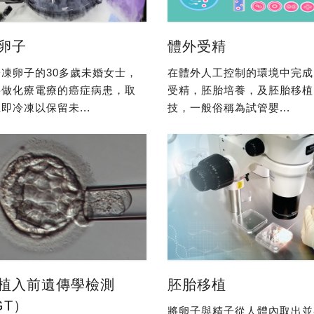
卵子
體外受精
凍卵子的30多歲未婚女士，
在體外人工控制的環境中完成
要做化療電療的癌症病患，取
受精，胚胎培養，及胚胎移植
即冷凍以保留未...
技，一般俗稱為試管嬰...
植入前遺傳學檢測
胚胎移植
GT）
將卵子與精子從人體內取出並