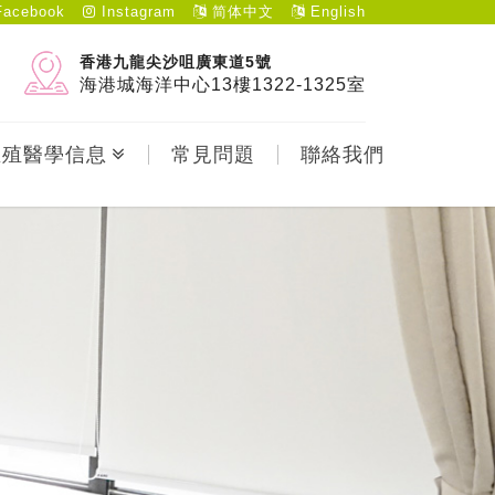
acebook
Instagram
简体中文
English
香港九龍尖沙咀廣東道5號
海港城海洋中心13樓1322-1325室
生殖醫學信息
常見問題
聯絡我們