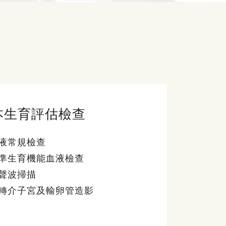
本生育評估檢查
液常規檢查
準生育機能血液檢查
聲波掃描
轉介子宮及輸卵管造影