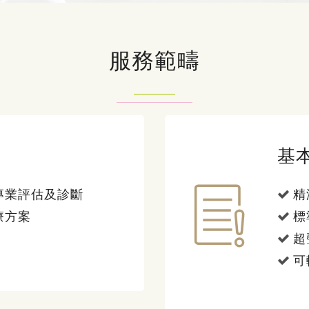
服務範疇
基
專業評估及診斷
精
療方案
標
超
可