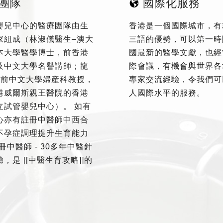
團隊
國際化服務
嬰兒中心的醫療團隊由生
香港是一個國際城市，有
家組成（林淑儀醫生–澳大
三語的優勢，可以第一時
本大學醫學博士，前香港
國最新的醫學文獻，也經
及中文大學名譽講師；龍
際會議，有機會與世界各
–前中文大學婦産科教授，
專家交流經驗，令我們可
港威爾斯親王醫院的香港
人國際水平的服務。
立試管嬰兒中心）。 如有
心亦有註冊中醫師中西合
不孕症調理提升生育能力
冊中醫師 - 30多年中醫針
，是 [[中醫生育攻略]]的