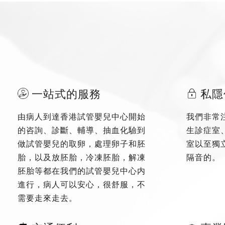
一站式的服務
私隱
由病人到達香港試管嬰兒中心開始
我們非常
的咨詢、診斷、輔導、抽血化驗到
生診症室
做試管嬰兒的取卵，處理卵子和胚
室以至獨
胎，以及放胚胎，冷凍胚胎，解凍
隔音的。
胚胎等都在我們的試管嬰兒中心内
進行，病人可以安心，很舒服，不
需要走來走去。