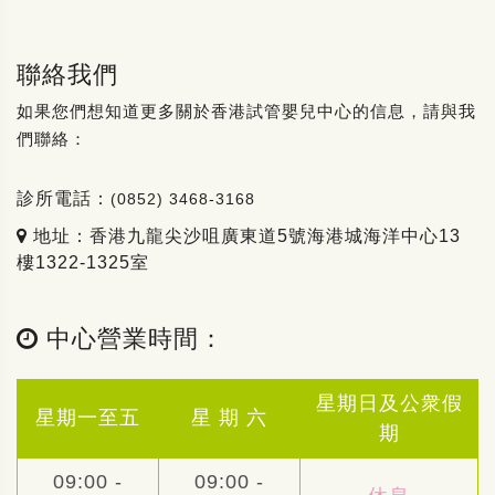
聯絡我們
如果您們想知道更多關於香港試管嬰兒中心的信息，請與我
們聯絡：
診所電話：
(0852) 3468-3168
地址：香港九龍尖沙咀廣東道5號海港城海洋中心13
樓1322-1325室
中心營業時間：
星期日及公衆假
星期一至五
星 期 六
期
09:00 -
09:00 -