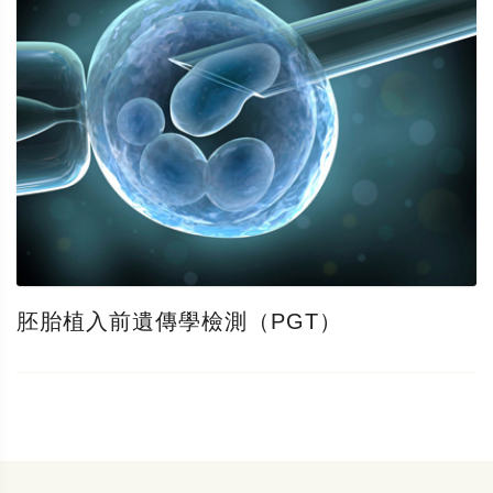
胚胎植入前遺傳學檢測（PGT）