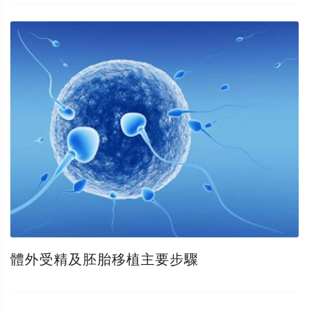
體外受精及胚胎移植主要步驟