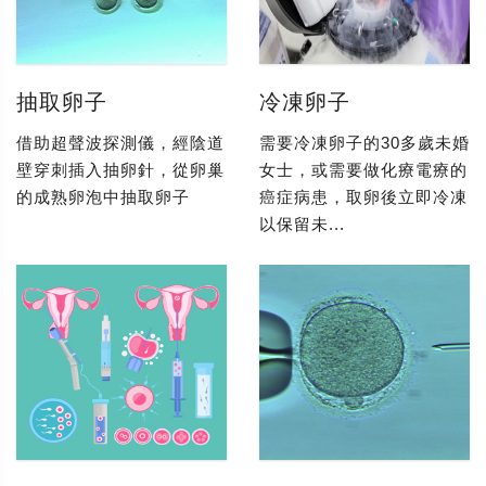
抽取卵子
冷凍卵子
借助超聲波探測儀，經陰道
需要冷凍卵子的30多歲未婚
壁穿刺插入抽卵針，從卵巢
女士，或需要做化療電療的
的成熟卵泡中抽取卵子
癌症病患，取卵後立即冷凍
以保留未...