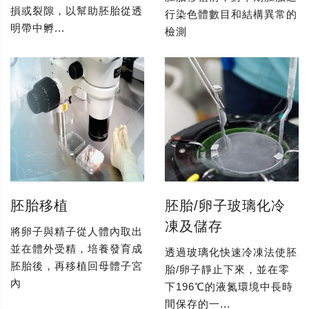
損或裂隙，以幫助胚胎從透
行染色體數目和結構異常的
明帶中孵...
檢測
胚胎移植
胚胎/卵子玻璃化冷
凍及儲存
將卵子與精子從人體內取出
並在體外受精，培養發育成
透過玻璃化快速冷凍法使胚
胚胎後，再移植回母體子宮
胎/卵子靜止下來，並在零
內
下196℃的液氮環境中長時
間保存的一...