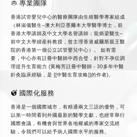
專業團隊
香港試管嬰兒中心的醫療團隊由生殖醫學專家組成
（林淑儀醫生–澳大利亞墨爾本大學醫學博士，前
香港大學講師及中文大學名譽講師；龍炳梁醫生–
前中文大學婦産科教授，曾主理香港威爾斯親王醫
院的香港第一個公立試管嬰兒中心）。 如有需
要，中心亦有註冊中醫師中西合璧，針對不孕症調
理提升生育能力 (黃梅芳註冊中醫師 - 30多年中醫
針灸臨床經驗，是 [[中醫生育攻略]]的作者)。
國際化服務
香港是一個國際城市，有精通兩文三語的優勢，可
以第一時間看到外國最新的醫學文獻，也經常舉行
國際會議，有機會與世界各地權威的專家交流經
驗，令我們可以給予病人國際水平的服務。