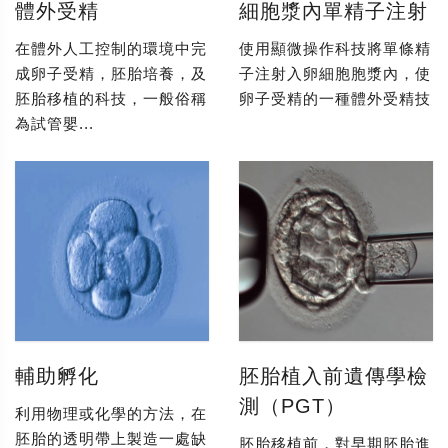
體外受精
細胞漿內單精子注射
在體外人工控制的環境中完
使用顯微操作科技將單條精
成卵子受精，胚胎培養，及
子注射入卵細胞胞漿內，使
胚胎移植的科技，一般俗稱
卵子受精的一種體外受精技
為試管嬰...
輔助孵化
胚胎植入前遺傳學檢
測（PGT）
利用物理或化學的方法，在
胚胎的透明帶上製造一處缺
胚胎移植前，對早期胚胎進