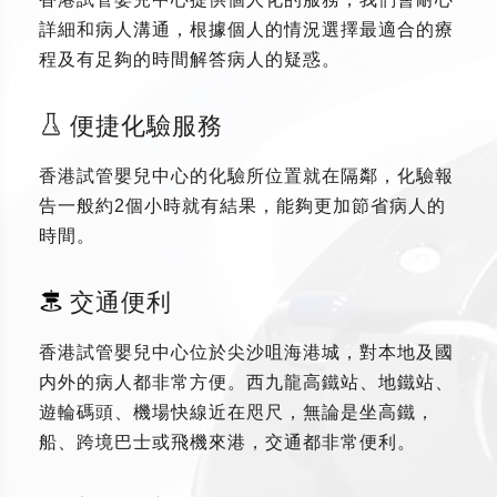
詳細和病人溝通，根據個人的情況選擇最適合的療
程及有足夠的時間解答病人的疑惑。
便捷化驗服務
香港試管嬰兒中心的化驗所位置就在隔鄰，化驗報
告一般約2個小時就有結果，能夠更加節省病人的
時間。
交通便利
香港試管嬰兒中心位於尖沙咀海港城，對本地及國
内外的病人都非常方便。西九龍高鐵站、地鐵站、
遊輪碼頭、機場快線近在咫尺，無論是坐高鐵，
船、跨境巴士或飛機來港，交通都非常便利。