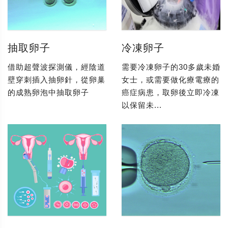
抽取卵子
冷凍卵子
借助超聲波探測儀，經陰道
需要冷凍卵子的30多歲未婚
壁穿刺插入抽卵針，從卵巢
女士，或需要做化療電療的
的成熟卵泡中抽取卵子
癌症病患，取卵後立即冷凍
以保留未...