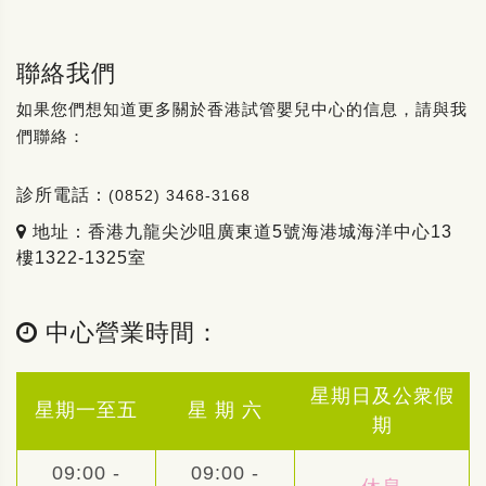
聯絡我們
如果您們想知道更多關於香港試管嬰兒中心的信息，請與我
們聯絡：
診所電話：
(0852) 3468-3168
地址：香港九龍尖沙咀廣東道5號海港城海洋中心13
樓1322-1325室
中心營業時間：
星期日及公衆假
星期一至五
星 期 六
期
09:00 -
09:00 -