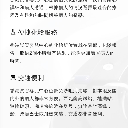
詳細和病人溝通，根據個人的情況選擇最適合的療
程及有足夠的時間解答病人的疑惑。
便捷化驗服務
香港試管嬰兒中心的化驗所位置就在隔鄰，化驗報
告一般約2個小時就有結果，能夠更加節省病人的
時間。
交通便利
香港試管嬰兒中心位於尖沙咀海港城，對本地及國
内外的病人都非常方便。西九龍高鐵站、地鐵站、
遊輪碼頭、機場快線近在咫尺，無論是坐高鐵，
船、跨境巴士或飛機來港，交通都非常便利。