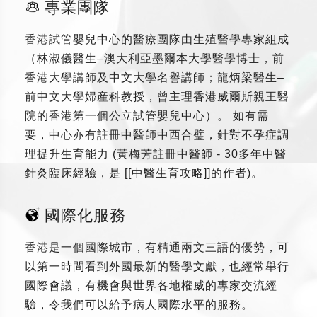
專業團隊
香港試管嬰兒中心的醫療團隊由生殖醫學專家組成
（林淑儀醫生–澳大利亞墨爾本大學醫學博士，前
香港大學講師及中文大學名譽講師；龍炳梁醫生–
前中文大學婦産科教授，曾主理香港威爾斯親王醫
院的香港第一個公立試管嬰兒中心）。 如有需
要，中心亦有註冊中醫師中西合璧，針對不孕症調
理提升生育能力 (黃梅芳註冊中醫師 - 30多年中醫
針灸臨床經驗，是 [[中醫生育攻略]]的作者)。
國際化服務
香港是一個國際城市，有精通兩文三語的優勢，可
以第一時間看到外國最新的醫學文獻，也經常舉行
國際會議，有機會與世界各地權威的專家交流經
驗，令我們可以給予病人國際水平的服務。