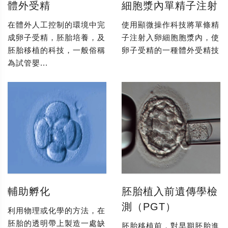
體外受精
細胞漿內單精子注射
在體外人工控制的環境中完
使用顯微操作科技將單條精
成卵子受精，胚胎培養，及
子注射入卵細胞胞漿內，使
胚胎移植的科技，一般俗稱
卵子受精的一種體外受精技
為試管嬰...
輔助孵化
胚胎植入前遺傳學檢
測（PGT）
利用物理或化學的方法，在
胚胎的透明帶上製造一處缺
胚胎移植前，對早期胚胎進