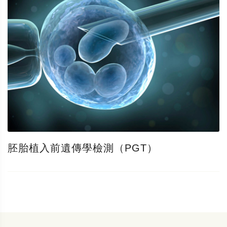
胚胎植入前遺傳學檢測（PGT）