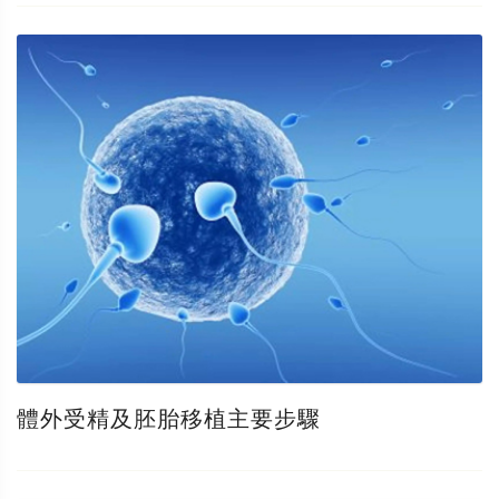
體外受精及胚胎移植主要步驟