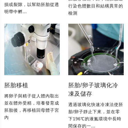
損或裂隙，以幫助胚胎從透
行染色體數目和結構異常的
明帶中孵...
檢測
胚胎移植
胚胎/卵子玻璃化冷
凍及儲存
將卵子與精子從人體內取出
並在體外受精，培養發育成
透過玻璃化快速冷凍法使胚
胚胎後，再移植回母體子宮
胎/卵子靜止下來，並在零
內
下196℃的液氮環境中長時
間保存的一...