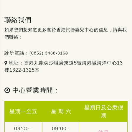
聯絡我們
如果您們想知道更多關於香港試管嬰兒中心的信息，請與我
們聯絡：
診所電話：
(0852) 3468-3168
地址：香港九龍尖沙咀廣東道5號海港城海洋中心13
樓1322-1325室
中心營業時間：
星期日及公衆假
星期一至五
星 期 六
期
09:00 -
09:00 -