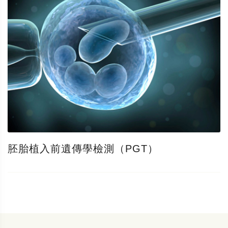
胚胎植入前遺傳學檢測（PGT）