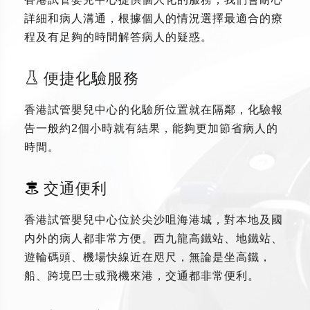
詳細和病人溝通，根據個人的情況選擇最適合的療
程及有足夠的時間解答病人的疑惑。
便捷化驗服務
香港試管嬰兒中心的化驗所位置就在隔鄰，化驗報
告一般約2個小時就有結果，能夠更加節省病人的
時間。
交通便利
香港試管嬰兒中心位於尖沙咀海港城，對本地及國
内外的病人都非常方便。西九龍高鐵站、地鐵站、
遊輪碼頭、機場快線近在咫尺，無論是坐高鐵，
船、跨境巴士或飛機來港，交通都非常便利。