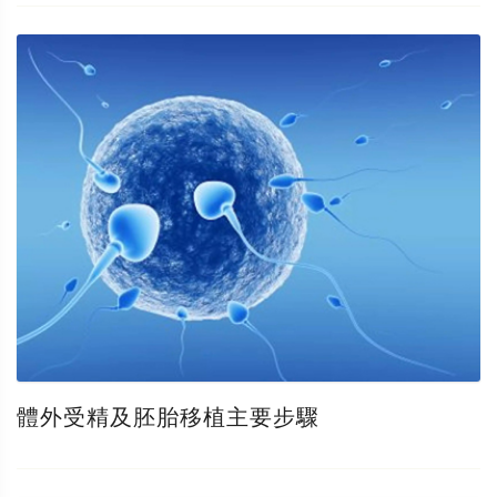
體外受精及胚胎移植主要步驟