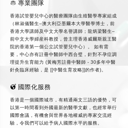
專業團隊
香港試管嬰兒中心的醫療團隊由生殖醫學專家組成
（林淑儀醫生–澳大利亞墨爾本大學醫學博士，前
香港大學講師及中文大學名譽講師；龍炳梁醫生–
前中文大學婦産科教授，曾主理香港威爾斯親王醫
院的香港第一個公立試管嬰兒中心）。 如有需
要，中心亦有註冊中醫師中西合璧，針對不孕症調
理提升生育能力 (黃梅芳註冊中醫師 - 30多年中醫
針灸臨床經驗，是 [[中醫生育攻略]]的作者)。
國際化服務
香港是一個國際城市，有精通兩文三語的優勢，可
以第一時間看到外國最新的醫學文獻，也經常舉行
國際會議，有機會與世界各地權威的專家交流經
驗，令我們可以給予病人國際水平的服務。