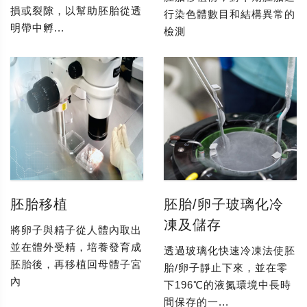
損或裂隙，以幫助胚胎從透
行染色體數目和結構異常的
明帶中孵...
檢測
胚胎移植
胚胎/卵子玻璃化冷
凍及儲存
將卵子與精子從人體內取出
並在體外受精，培養發育成
透過玻璃化快速冷凍法使胚
胚胎後，再移植回母體子宮
胎/卵子靜止下來，並在零
內
下196℃的液氮環境中長時
間保存的一...