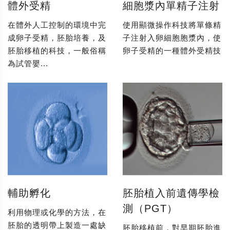
體外受精
細胞漿內單精子注射
在體外人工控制的環境中完
使用顯微操作科技將單條精
成卵子受精，胚胎培養，及
子注射入卵細胞胞漿內，使
胚胎移植的科技，一般俗稱
卵子受精的一種體外受精技
為試管嬰...
輔助孵化
胚胎植入前遺傳學檢
測（PGT）
利用物理或化學的方法，在
胚胎的透明帶上製造一處缺
胚胎移植前，對早期胚胎進