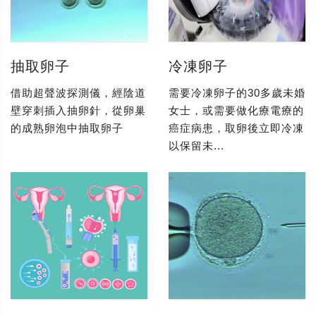
抽取卵子
冷凍卵子
借助超聲波探測儀，經陰道
需要冷凍卵子的30多歲未婚
壁穿刺插入抽卵針，從卵巢
女士，或需要做化療電療的
的成熟卵泡中抽取卵子
癌症病患，取卵後立即冷凍
以保留未...